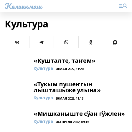
Келшымаш
Культура
«Кушталте, таҥем»
Культура
20 МАЯ 2022, 11:20
«Тукым пушеҥгын
лышташыже улына»
Культура
20 МАЯ 2022, 11:13
«Мишканыште сўан гўжлен»
Культура
28 АПРЕЛЯ 2022, 09:39