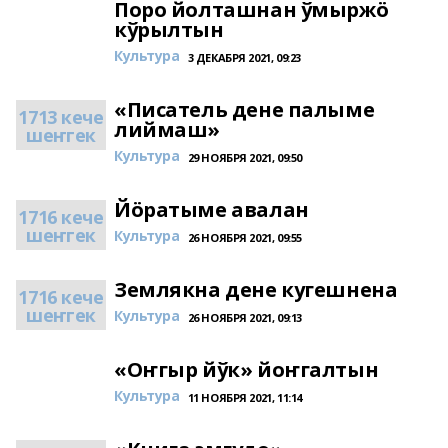
Поро йолташнан ўмыржӧ
кўрылтын
Культура
3 ДЕКАБРЯ 2021, 09:23
«Писатель дене палыме
1713 кече
лиймаш»
шеҥгек
Культура
29 НОЯБРЯ 2021, 09:50
Йӧратыме авалан
1716 кече
шеҥгек
Культура
26 НОЯБРЯ 2021, 09:55
Землякна дене кугешнена
1716 кече
шеҥгек
Культура
26 НОЯБРЯ 2021, 09:13
«Оҥгыр йўк» йоҥгалтын
Культура
11 НОЯБРЯ 2021, 11:14