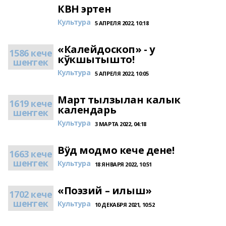
КВН эртен
Культура
5 АПРЕЛЯ 2022, 10:18
«Калейдоскоп» - у
1586 кече
кўкшытышто!
шеҥгек
Культура
5 АПРЕЛЯ 2022, 10:05
Март тылзылан калык
1619 кече
календарь
шеҥгек
Культура
3 МАРТА 2022, 04:18
Вӱд модмо кече дене!
1663 кече
шеҥгек
Культура
18 ЯНВАРЯ 2022, 10:51
«Поэзий – илыш»
1702 кече
шеҥгек
Культура
10 ДЕКАБРЯ 2021, 10:52