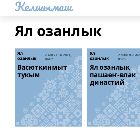
Келшымаш
Ял озанлык
Ял
Ял
2 АВГУСТА 2023,
27 ИЮЛЯ 202
озанлык
озанлык
04:02
05:05
Васюткинмыт 
Ял озанлык 
тукым
пашаеҥ-влак 
династий