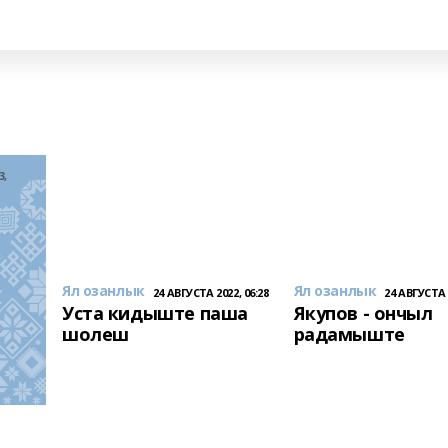
3,
Ял озанлык
Ял озанлык
24 АВГУСТА 2022, 06:28
24 АВГУСТА 2
Уста кидыште паша
Якупов - ончыл
шолеш
радамыште