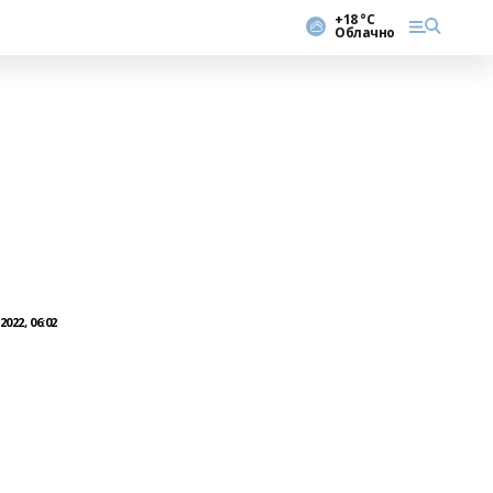
+18 °С
Облачно
022, 06:02