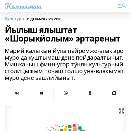
Келшымаш
Культура
31 ДЕКАБРЯ 2020, 21:00
Йылыш ялыштат
«Шорыкйолым» эртареныт
Марий калыкын йӱла пайремже-влак эре
муро да куштымаш дене пойдаралтыныт.
Мишканыш финн-угор тӱнян культурный
столицыжым почаш толшо уна-влакымат
муро дене вашлийыныт.