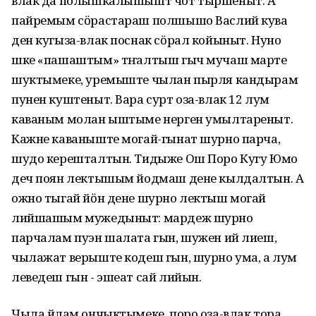
влак да полышкалышышт чот тыршеныт. А
пайремым сӧрастараш полшышо Васлий кува
ден кугыза-влак поснак сӧрал койыныт. Нуно
шке «пашаштым» тӱҥалтыш гыч мучаш марте
шуктымеке, уремыште чылан пырля кандырам
пунен куштеныт. Вара сурт оза-влак 12 лум
каваным молан ыштыме нерген умылтареныт.
Кажне каваныште могай-гынат шурно парча,
шудо керешталтын. Тидыже Ош Поро Кугу Юмо
деч поян лектышым йодмаш дене кылдалтын. А
ожно тыгай йӧн дене шурно лектыш могай
лийшашым мужедыныт: мардеж шурно
парчалам пуэн шалата гын, шужен ий лиеш,
чылажат верыште кодеш гын, шурно ума, а лум
леведеш гын - эшеат сай лийын.
Чыла йӱлам ончыктымеке, поро оза-влак тора