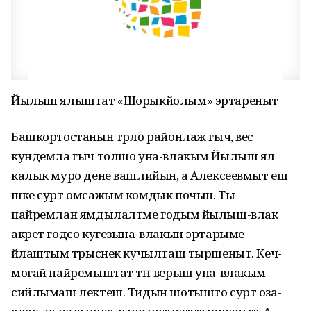
Йылыш ялыштат «Шорыкйолым» эртареныт
Башкортостанын тӱрлӧ районлаж гыч, вес
кундемла гыч толшо уна-влакым Йылыш ял
калык муро дене вашлийын, а Алексеевмыт еш
шке сурт омсажым комдык почын. Ты
пайремлан ямдылалтме годым йылыш-влак
акрет годсо кугезына-влакын эртарыме
йӱлаштым тӱрыснек кучылташ тыршеныт. Кеч-
могай пайремыштат тӱҥ верыш уна-влакым
сийлымаш лектеш. Тидын шотышто сурт оза-