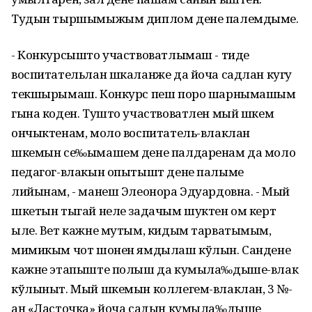
Тудын тыршымыжым диплом дене палемдыме.
- Конкурсышто участвоватлымаш - тиде
воспитательлан шкаланже да йоча садлан кугу
текшырымаш. Конкурс пеш поро шарнымашым
гына коден. Тушто участвоватлен мый шкем
ончыктенам, моло воспитатель-влаклан
шкемын се‰ымашем дене палдаренам да моло
педагог-влакын опытышт дене палыме
лийынам, - манеш Элеонора Эдуардовна. - Мый
шкетын тыгай неле задачым шуктен ом керт
ыле. Вет кажне мутым, кидым тарватымым,
мимикым чот шонен ямдылаш кўлын. Сандене
кажне этапыште полыш да кумыла‰дыше-влак
кўлыныт. Мый шкемын коллегем-влаклан, 3 №-
ан «Ласточка» йоча садын кумыла‰дыше