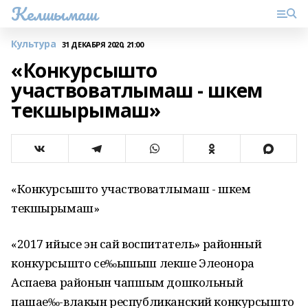
Келшымаш
Культура
31 ДЕКАБРЯ 2020, 21:00
«Конкурсышто
участвоватлымаш - шкем
текшырымаш»
«Конкурсышто участвоватлымаш - шкем
текшырымаш»
«2017 ийысе эн сай воспитатель» районный
конкурсышто се‰ышыш лекше Элеонора
Аспаева районын чапшым дошкольный
пашае‰-влакын республиканский конкурсышто