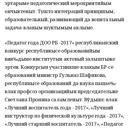
эртарыме педагогический мероприятийым
ончыктеныт. Тушто интеграций принципым,
образовательный, развивающий да вопитальный
задача-влакым шуктымым аклыме.
«Педагог года ДОО РБ -2017» республиканский
конкурс республикысе образованийым
вия‰дыме институтын актовый залыштыже
эртен. Конкурсын участникше-влакым БР-се
образований министр Гульназ Шафикова,
республикысе образований да наука пашае‰-
влак профсоз организацийын председательже
Светлана Пронина саламленыт. Вўдышє-влак
«Лучший воспитатель года - 2017», «Лучший
инструктор по физической культуре года - 2017»,
«Лучший старший воспитатель - 2017», «Педагог