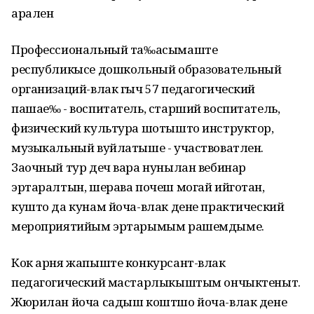
арален
Профессиональный та‰асымаште
республикысе дошкольный образовательный
организаций-влак гыч 57 педагогический
пашае‰ - воспитатель, старший воспитатель,
физический культура шотышто инструктор,
музыкальный вуйлатыше - участвоватлен.
Заочный тур деч вара нунылан вебинар
эртаралтын, шерава почеш могай ийготан,
кушто да кунам йоча-влак дене практический
мероприятийым эртарымым рашемдыме.
Кок арня жапыште конкурсант-влак
педагогический мастарлыкыштым ончыктеныт.
Жюрилан йоча садыш коштшо йоча-влак дене