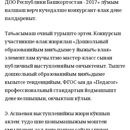
ДОО Республики Башкортостан - 2017» лўмым
налшаш верч кучедалше конкурсант-влак дене
палдареныт.
Та‰асымаш очный турышто эртен. Конкурсын
участникше-влак жюрилан «Дошкольный
образованийым вия‰дыме у йыжы‰-влак»
элементлам кучылтмо мастер-класс сынан
публичный выступленийым ончыктеныт. Тыште
дошкольный образованийым вия‰дыме
кызытсе тенденцийым, ФГОС-ын да «Педагог»
профессиональный стандартын йодмашышт
дене келшышын, ончыкташ кўлын.
Э. Аспаеван выступленийжы жюри кўкшын
аклен: тудо шке шонымашыжым моштен
умылтарен, зал дене пашам сайын ыштен.