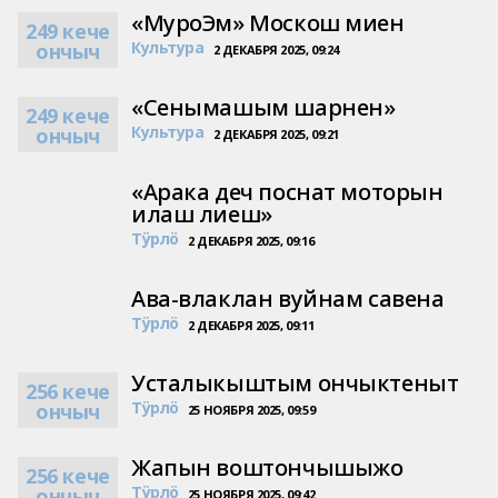
«МуроЭм» Москош миен
249 кече
Культура
ончыч
2 ДЕКАБРЯ 2025, 09:24
«Сенымашым шарнен»
249 кече
Культура
ончыч
2 ДЕКАБРЯ 2025, 09:21
«Арака деч поснат моторын
илаш лиеш»
Тӱрлӧ
2 ДЕКАБРЯ 2025, 09:16
Ава-влаклан вуйнам савена
Тӱрлӧ
2 ДЕКАБРЯ 2025, 09:11
Усталыкыштым ончыктеныт
256 кече
Тӱрлӧ
ончыч
25 НОЯБРЯ 2025, 09:59
Жапын воштончышыжо
256 кече
Тӱрлӧ
ончыч
25 НОЯБРЯ 2025, 09:42