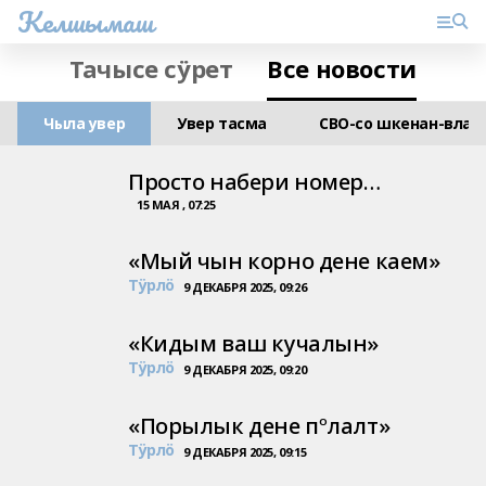
Келшымаш
Тачысе сӱрет
Все новости
Чыла увер
Увер тасма
СВО-со шкенан-влак
Просто набери номер…
15 МАЯ , 07:25
«Мый чын корно дене каем»
Тӱрлӧ
9 ДЕКАБРЯ 2025, 09:26
«Кидым ваш кучалын»
Тӱрлӧ
9 ДЕКАБРЯ 2025, 09:20
«Порылык дене пºлалт»
Тӱрлӧ
9 ДЕКАБРЯ 2025, 09:15