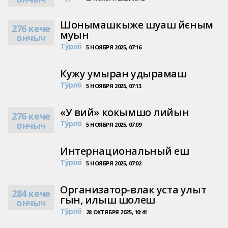
Шонымашкыже шуаш йєным
276 кече
муын
ончыч
Тӱрлӧ
5 НОЯБРЯ 2025, 07:16
Кужу умыран удырамаш
Тӱрлӧ
5 НОЯБРЯ 2025, 07:13
«У вий» кокымшо лийын
276 кече
Тӱрлӧ
ончыч
5 НОЯБРЯ 2025, 07:09
Интернациональный еш
Тӱрлӧ
5 НОЯБРЯ 2025, 07:02
Организатор-влак уста улыт
284 кече
гын, илыш шолеш
ончыч
Тӱрлӧ
28 ОКТЯБРЯ 2025, 10:41