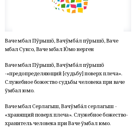
Ваче Ӱмбал Пӱрышӧ, Вачӱмба́л пӱрышӧ, Ваче
Ӱмбал Суксо, Ваче Ӱмбал Ю́мо нерген
Ваче Ӱмбал Пӱрышӧ, Вачӱмба́л пӱрышӧ
-«предопределяющий [судьбу] поверх плеча».
Служебное божество судьбы человека при ваче
ӱмбал юмо.
Ваче Ӱмбал Серлагыш, Вачӱмба́л серлагыш -
«хранящий поверх плеча». Служебное божество-
хранитель человека при Ваче ӱмбал юмо.