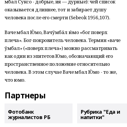
Ӱмбал Суксо - добрые, ия — дурные): чей список
оказывается длиннее, тот и забирает душу
человека после его смерти (Sebeok 1956,107).
Ваче Ӱмбал Ю́мо, Вачӱмба́л ю́мо «бог поверх
плеча». Бог-покровитель человека. Термин «ваче
ӱмбал» («поверх плеча») можно рассматривать
как один из эпитетов Юмо, обозначающий его
пространственное положение относительно
человека. В этом случае Ваче Ӱмбал Ю́мо - то же,
что юмо.
Партнеры
Фотобанк
Рубрика "Еда и
журналистов РБ
напитки"