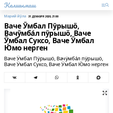
Келшымаш
Марий йӱла
31 ДЕКАБРЯ 2020, 21:00
Ваче Ӱмбал Пӱрышӧ,
Вачӱмба́л пӱрышӧ, Ваче
Ӱмбал Суксо, Ваче Ӱмбал
Ю́мо нерген
Ваче Ӱмбал Пӱрышӧ, Вачӱмба́л пӱрышӧ,
Ваче Ӱмбал Суксо, Ваче Ӱмбал Ю́мо нерген