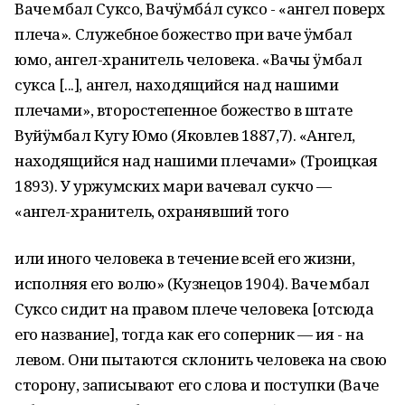
Ваче Ӱмбал Суксо, Вачӱмба́л суксо - «ангел поверх
плеча». Служебное божество при ваче ӱмбал
юмо, ангел-хранитель человека. «Вачы ӱмбал
сукса [...], ангел, находящийся над нашими
плечами», второстепенное божество в штате
Вуйӱмбал Кугу Юмо (Яковлев 1887,7). «Ангел,
находящийся над нашими плечами» (Троицкая
1893). У уржумских мари вачевал сукчо —
«ангел-хранитель, охранявший того
или иного человека в течение всей его жизни,
исполняя его волю» (Кузнецов 1904). Ваче Ӱмбал
Суксо сидит на правом плече человека [отсюда
его название], тогда как его соперник — ия - на
левом. Они пытаются склонить человека на свою
сторону, записывают его слова и поступки (Ваче