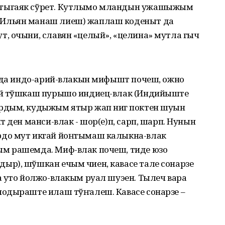
 тыгаяк сўрет. Кутлымо мландын ужашыжым
Ильян манаш лиеш) жаплаш коденыт да
, очыни, славян «целый», «целина» мутла гыч
р да индо-арий-влакын мифышт почеш, ожно
ий тўшкаш пурышо индиец-влак (Индийыште
рдым, кудыжым ятыр жап нигӧ поктен шуын
 ден манси-влак - шор(е)п, сарп, шарп. Нунын
до мут икгай йоҥгымаш калыкна-влак
м рашемда. Миф-влак почеш, тиде юзо
р), шўшкан ечым чиен, кавасе тале сонарзе
а уто йолжо-влакым руал шуэен. Тылеч вара
одыраште илаш тўҥалеш. Кавасе сонарзе –