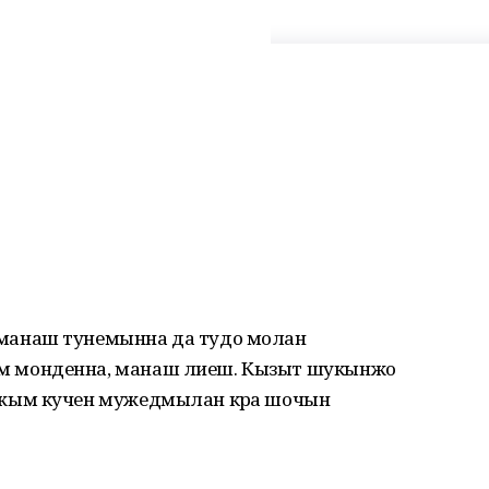
анаш тунемынна да тудо молан
 монденна, манаш лиеш. Кызыт шукынжо
жым кучен мужедмылан кӧра шочын