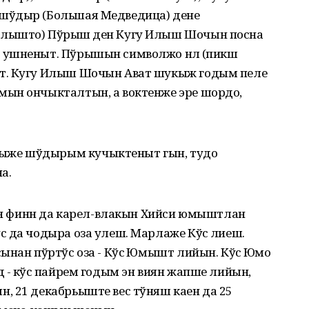
шўдыр (Большая Медведица) дене
олышто) Пўрышӧ ден Кугу Илыш Шочын посна
 ушненыт. Пўрышын символжо нӧлӧ (пикш
т. Кугу Илыш Шочын Ават шукыж годым пеле
мын ончыкталтын, а воктенже эре шордо,
ыже шўдырым кучыктеныт гын, тудо
а.
 финн да карел-влакын Хийси юмыштлан
 да чодыра оза улеш. Марлаже Кўсӧ лиеш.
ынан пўртўс оза - Кўсӧ Юмышт лийын. Кўсӧ Юмо
 - кўсӧ пайрем годым эн виян жапше лийын,
, 21 декабрьыште вес тўняш каен да 25