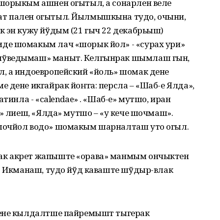
шорыкым ашнен огытыл, а сонарлен веле
т пален огытыл. Йылмышкына тудо, очыни,
к эн кужу йўдым (21 гыч 22 декабрьыш)
де шомакым лач «шорык йол» - «сурах ури»
шўведымаш» маныт. Келгынрак шымлаш гын,
, а индоевропейский «йоль» шомак дене
 дене икгайрак йоҥга: персла – «Шаб-е Ялда»,
атинла - «calendae» . «Шаб-е» мутшо, иран
с» лиеш, «Ялда» мутшо – «у кече шочмаш».
шочйол водо» шомакым шарналташ уто огыл.
ак акрет жапыште «орава» манмым ончыктен
). Икманаш, тудо йўд каваште шўдыр-влак
дене кылдалтше пайремышт тыгерак