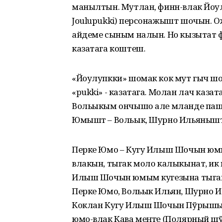
манылтын. Мутлан, финн-влак Йоу
Joulupukki) персонажышт шочын. Ож
айдеме сыным налын. Но кызытат ф
казатага коштеш.
«Йоулупкки» шомак кок мут гыч шог
«pukki» - казатага. Молан лач каза
Вольыкым ончышо але мланде паш
Юмышт – Вольык, Шурно Ильянышт л
Перке Юмо – Кугу Илыш Шочын юмы
влакын, тыгак моло калыкынат, ик
Илыш Шочын юмым кугезына тыгак
Перке Юмо, Вольык Ильян, Шурно 
Коклан Кугу Илыш Шочын Пўрышыл
юмо-влак Кава меҥге (Полярный шў