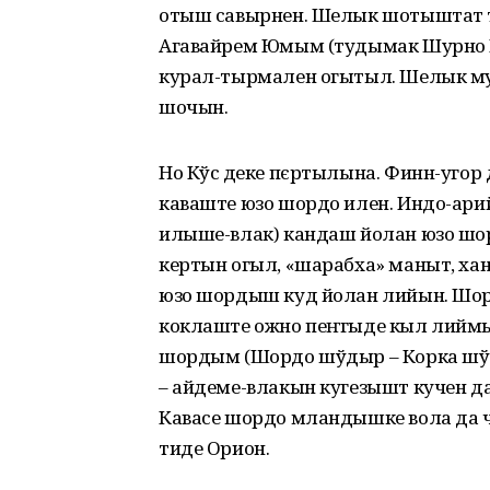
отыш савырнен. Шелык шотыштат
Агавайрем Юмым (тудымак Шурно 
курал-тырмален огытыл. Шелык мут
шочын.
Но Кўсӧ деке пєртылына. Финн-уго
каваште юзо шордо илен. Индо-ар
илыше-влак) кандаш йолан юзо шо
кертын огыл, «шарабха» маныт, хант
юзо шордыш куд йолан лийын. Шор
коклаште ожно пеҥгыде кыл лиймы
шордым (Шордо шўдыр – Корка шўды
– айдеме-влакын кугезышт кучен д
Кавасе шордо мландышке вола да ч
тиде Орион.