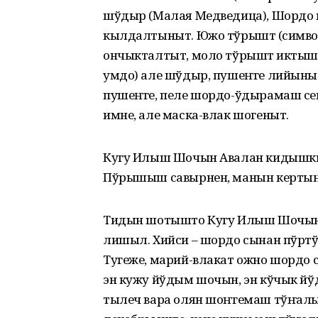
шўдыр (Малая Медведица), Шордо 
кылдалтыныт. Южо тўрыштӧ (симв
ончыкталтыт, моло тўрыштӧ иктыш
умдо) але шўдыр, пушеҥге лийыны
пушеҥге, пеле шордо-ўдырамаш се
имне, але маска-влак шогеныт.
Кугу Илыш Шочын Авалан кидышк
Пўрышыш савырнен, манын кертын
Тидын шотышто Кугу Илыш Шочын
лишыл. Хийси – шордо сынан пўртўс
Тугеже, марий-влакат ожно шордо с
эн кужу йўдым шочын, эн кўчык йўд
тылеч вара олян шоҥгемаш тўҥалын