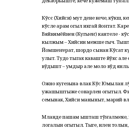
декабрьыште, кече кужемаш тўҥал
Кўсє (Хийси) мут дене кече, кўкшӧ,
кўсле арам огыл икгай йоҥгат. Ка
Вяйнямёйнен (Кугыеҥ) кантеле - кў
кылжым – Хийсин межше гыч. Тышт
Йомшеҥерат, шордо сынан Кўсат 
улыт. Тудо тыгак каваште йўксӧ ал
вўдыштӧ – умдыр але моло вўд янл
Ожно кугезына-влак Кўсӧ Юмылан л
ужашыштыже сонарлен огытыл. Фин
семынак, Хийси маныныт, марий-влак
Мланде пашам ышташ тўҥалмеке, к
логалын огытыл. Тыге, илен толы