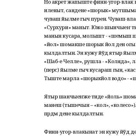
Но акрет жапыште финн-угор-влак 
иленыт, сандене «шорык» мутшыма
чуваш йылме гыч пурен. Чуваш-вла
«Сурхури» маныт. Южо шынчыеҥ ти
манын кусара, молышт - «шемыш 
«йол» шомакше шорык йол ден огыл
кылдалтын. Эн кужу йўд ятыр йылме
«Шаб-е Челле», рушла - «Коляда», л
(перс) йылме гыч кусараш гын, «ка
Тыште марла «шорыкйол водо» - «
Ятыр шанчыеҥже тиде «йоль» шом
манеш (тышечын – «кол», «колесо»
пӧрдмӧ дене кылдалтын.
Финн-угор-влакынат эн кужу йўд 