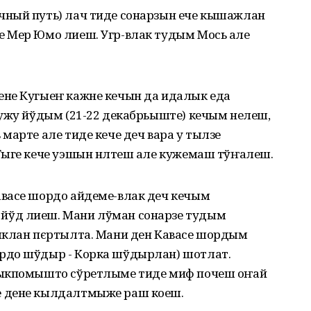
чный путь) лач тиде сонарзын ече кышажлан
 Мер Юмо лиеш. Угр-влак тудым Мось але
ене Кугыеҥ кажне кечын да идалык еда
кужу йўдым (21-22 декабрьыште) кечым нелеш,
марте але тиде кече деч вара у тылзе
Тыге кече уэшын нӧлтеш але кужемаш тўҥалеш.
васе шордо айдеме-влак деч кечым
йўд лиеш. Мани лўман сонарзе тудым
ыклан пєртылта. Мани ден Кавасе шордым
рдо шўдыр - Корка шўдырлан) шотлат.
рыкпомышто сўретлыме тиде миф почеш оҥай
е дене кылдалтмыже раш коеш.