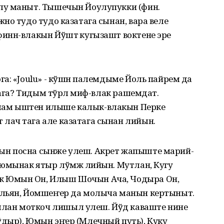
лу маныт. Тышечын Йоулупукки (фин.
но тудо тудо казатага сынан, вара веле
инн-влакын Йўштӧ кугызашт воктене эре
а: «Joulu» - кўшнӧ палемдыме Йоль пайрем да
тага? Тидым тўрлӧ миф-влак рашемдат.
ам ыштен илыше калык-влакын Перке
ач тага але казатага сынан лийын.
н посна сынже улеш. Акрет жапыште марий-
 юмынак ятыр лўмжӧ лийын. Мутлан, Кугу
 Юмын Он, Илыш Шочын Ача, Чодыра Он,
Ильян, Йомшеҥер да молыча манын кертыныт.
ан моткоч лишыл улеш. Йўд каваште нине
дыр), Юмын эҥер (Млечный путь), Куку