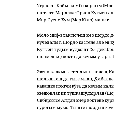
Угр-влак Кайыккомбо корным (Мле
шотлат. Марлаже Орион Кугыеҥ але
Мир-Сусне-Хум (Мер Юмо) маныт.
Моло миф-влак почеш юзо шордо д
кучедалыт. Шордо кастене але эн 
Кугыеҥ тудым йўдвошт (25 декабрь 
шочмешке) покта да кечым утара. 
Эвенк-влакын легендышт почеш, Ка
шолыштеш да тыге мландўмбалне 
кавашке поктен кўза да кечым кал
эвенк-влак ик тўшкашўдырлан (Шо
Сибирьысе Алдан эҥер воктене ку
сўретым мумо. Тыште шордын кеч