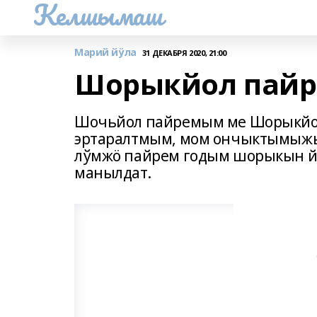
Келшымаш
Марий йӱла
31 ДЕКАБРЯ 2020, 21:00
Шорыкйол пайр
Шочьйол пайремым ме Шорыкйол
эртаралтмым, мом ончыктымыж
лўмжӧ пайрем годым шорыкын 
манылдат.