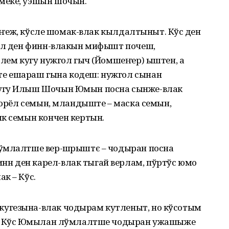
меке, уэшын шочын.
 кеҥеж, кўсле шомак-влак кылдалтыныт. Кўсӧ ден
рел ден финн-влакын мифышт почеш,
слем кугу нужгол гыч (Йомшеҥер) ыштен, а
е ешараш гына кодеш: нужгол сынан
кугу Илыш Шочын Юмын посна сынже-влак
е орёл семын, мландыште – маска семын,
ык семын кончен кертын.
ўмлалтше вер-шӧрыштє – чодыран посна
н ден карел-влак тыгай верлам, пўртўс юмо
 – Кўсӧ.
угезына-влак чодырам кутленыт, но кўсотым
н, Кўсӧ Юмылан лўмлалтше чодыран ужашыже