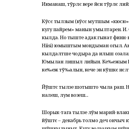
Икманаш, тўрлє вере йєн тўрлє лий
Кўсє тылзым (кўсє мутшым «кюсю» 
кугу пайрем» манын умылтарен. И. 
кылда. Но тыште адак гынат финн-в
Hiisi) юмыштым мондыман огыл. Ак
кылдалтше чодыра да илыш озала
Юмылан лишыл лийын. Ке‰ежым Кў
ке‰еж тў‰алын, кече эн кўшкє нєл
Йўштє тылзе шотышто чыла раш. 
налеш, лум возеш...
Шорык-тага тылзе лўм марий-влак
йўштє – декабрь толмо деч ончыч 
шўшкылыныт. Кугу вольыкым шўш