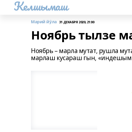
Келшымаш
Марий йӱла
31 ДЕКАБРЯ 2020, 21:00
Ноябрь тылзе м
Ноябрь – марла мутат, рушла мут
марлаш кусараш гын, «индешым