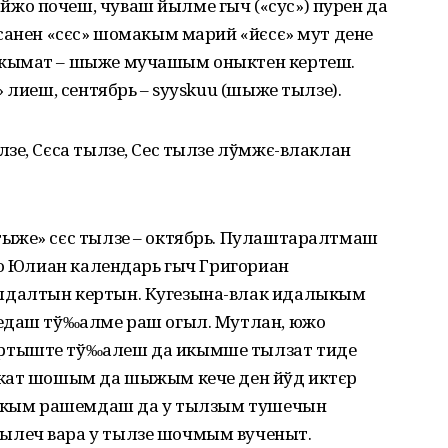
о почеш, чуваш йылме гыч («сус») пурен да
санен «сєс» шомакым марий «йєсє» мут дене
ыжымат – шыже мучашым оныктен кертеш.
 лиеш, сентябрь – syyskuu (шыже тылзе).
зе, Сєса тылзе, Сес тылзе лўмжє-влаклан
ыже» сєс тылзе – октябрь. Пулаштаралтмаш
до Юлиан календарь гыч Григориан
лдалтын кертын. Кугезына-влак идалыкым
ледаш тў‰алме раш огыл. Мутлан, южо
ртыште тў‰алеш да икымше тылзат тиде
акат шошым да шыжым кече ден йўд иктєр
влакым рашемдаш да у тылзым тушечын
леч вара у тылзе шочмым вученыт.