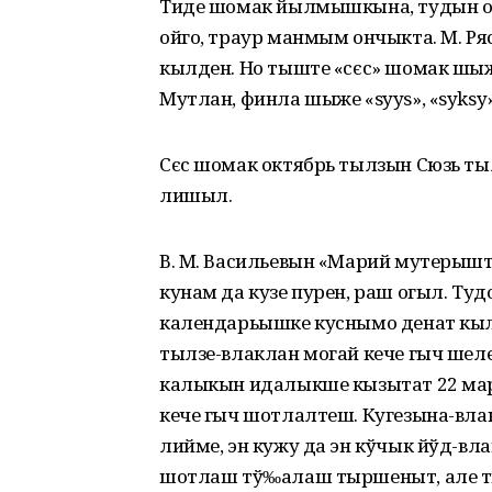
Тиде шомак йылмышкына, тудын ойж
ойго, траур манмым ончыкта. М. Ря
кылден. Но тыште «сєс» шомак ш
Мутлан, финла шыже «syys», «syksy»
Сєс шомак октябрь тылзын Сюзь тыл
лишыл.
В. М. Васильевын «Марий мутерышт
кунам да кузе пурен, раш огыл. Ту
календарьышке куснымо денат кы
тылзе-влаклан могай кече гыч ше
калыкын идалыкше кызытат 22 ма
кече гыч шотлалтеш. Кугезына-вл
лийме, эн кужу да эн кўчык йўд-
шотлаш тў‰алаш тыршеныт, але ты