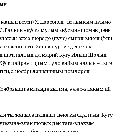
ын.
манын возен) Х. Паасонен «вольыкым пуымо
С. Галкин «кўсє» мутым «кўсын» шомак дене
лакын ожсо шородо (пўчє) сынан Хийси (фин. –
рет жапыште Хийси пўртўс дене чак
н шотлалтын да марий Кугу Илыш Шочын
сє пайрем годым тудо вийым налын – тыге
тын, а ноябрьлан вийжым йомдарен.
Ноябрьыште мланде кылма, э‰ер-влакым ий
ын ты жапысе пашашт дене кылдалтын. Кугу
кугезына-влак шорык ден тага-влакым
кылаш декабрь толмым вученыт.