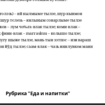
толэзь) – ий кылмыме тылзе, шур кынмон
єйшур тєлезь – янлыкым сонарлыме тылзе
 ков – лум чо‰га-влак тылзе; коми-влак –
 финн-влак – marraskuu – колышо тылзе;
кугу шыже тылзе, мань тын ээтпос – изи вараш
изи йўд тылзе; саам-влак – чазь иннлуввэм манн
Рубрика "Еда и напитки"