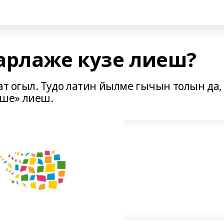
арлаже кузе лиеш?
ат огыл. Тудо латин йылме гычын толын да,
ше» лиеш.