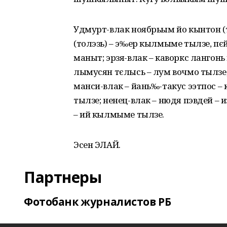
Удмурт-влак ноябрьым йо кынтон (
(толэзь) – э‰ер кылмыме тылзе, п
маныт; эрзя-влак – каворкс лангонь
лымусян тєлысь – лум вочмо тылзе;
манси-влак – йань‰-такус ээтпос – 
тылзе; ненец-влак – нюдя пэвдей – 
– ий кылмыме тылзе.
Эсен ЭЛАЙ.
Партнеры
Фотобанк журналистов РБ