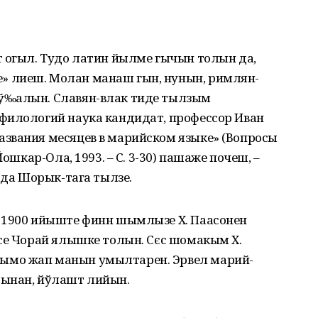
т огыл. Тудо латин йылме гычын толын да,
 лиеш. Молан манаш гын, нунын, римлян-
ў‰алын. Славян-влак тиде тылзым
филологий наука кандидат, профессор Иван
звания месяцев в марийском языке» (Вопросы
Йошкар-Ола, 1993. – С. 3-30) пашаже почеш, –
 да Шорык-тага тылзе.
 1900 ийыште финн шымлызе Х. Паасонен
ысе Чорай ялышке толын. Сєс шомакым Х.
ымо жап манын умылтарен. Эрвел марий-
сынан, йўлашт лийын.