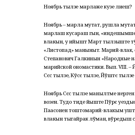
Ноябрь тылзе марлаже кузе лиеш?
Ноябрь – марла мутат, рушла мута
марлаш кусараш гын, «индешымше»
влакын, у ийышт Март тылзыште т
«Листопад» маныныт. Марий-влак, 
Степанович Галкинын «Народные на
марийской ономастики. Вып. VIII. – 
Сєс тылзе, Кўсє тылзе, Йўштє тылзе
Ноябрь Сєс тылзе манылтме нерген
возен. Тудо тиде йыште Пўрє уезд
Паасонен тоштомарий-влакым ушт
влакын тыгайрак лўман, вўредыш 