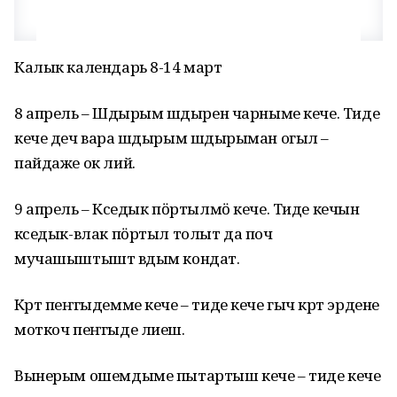
Калык календарь 8-14 март
8 апрель – Шӱдырым шӱдырен чарныме кече. Тиде
кече деч вара шӱдырым шӱдырыман огыл –
пайдаже ок лий.
9 апрель – Кӱседык пӧртылмӧ кече. Тиде кечын
кӱседык-влак пӧртыл толыт да поч
мучашыштышт вӱдым кондат.
Кӱрт пеҥгыдемме кече – тиде кече гыч кӱрт эрдене
моткоч пеҥгыде лиеш.
Вынерым ошемдыме пытартыш кече – тиде кече