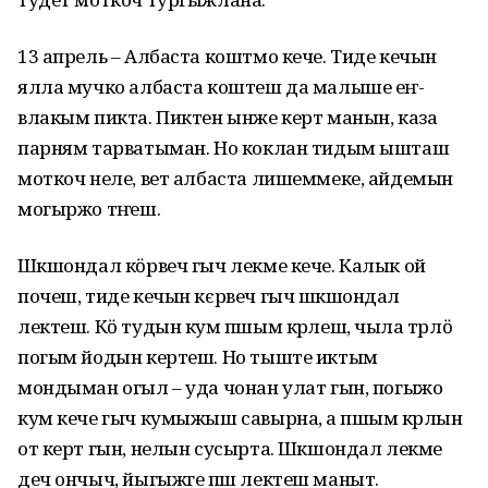
13 апрель – Албаста коштмо кече. Тиде кечын
ялла мучко албаста коштеш да малыше еҥ-
влакым пикта. Пиктен ынже керт манын, каза
парням тарватыман. Но коклан тидым ышташ
моткоч неле, вет албаста лишеммеке, айдемын
могыржо тӱҥеш.
Шӱкшондал кӧрвеч гыч лекме кече. Калык ой
почеш, тиде кечын кєрвеч гыч шӱкшондал
лектеш. Кӧ тудын кум ӱпшым кӱрлеш, чыла тӱрлӧ
погым йодын кертеш. Но тыште иктым
мондыман огыл – уда чонан улат гын, погыжо
кум кече гыч кумыжыш савырна, а ӱпшым кӱрлын
от керт гын, нелын сусырта. Шӱкшондал лекме
деч ончыч, йыгыжге ӱпш лектеш маныт.