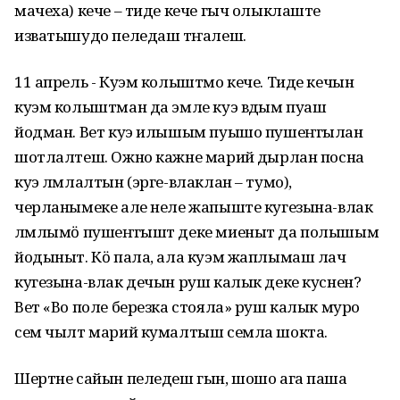
мачеха) кече – тиде кече гыч олыклаште
изватышудо пеледаш тӱҥалеш.
11 апрель - Куэм колыштмо кече. Тиде кечын
куэм колыштман да эмле куэ вӱдым пуаш
йодман. Вет куэ илышым пуышо пушеҥгылан
шотлалтеш. Ожно кажне марий ӱдырлан посна
куэ лӱмлалтын (эрге-влаклан – тумо),
черланымеке але неле жапыште кугезына-влак
лӱмлымӧ пушеҥгышт деке миеныт да полышым
йодыныт. Кӧ пала, ала куэм жаплымаш лач
кугезына-влак дечын руш калык деке куснен?
Вет «Во поле березка стояла» руш калык муро
сем чылт марий кумалтыш семла шокта.
Шертне сайын пеледеш гын, шошо ага паша