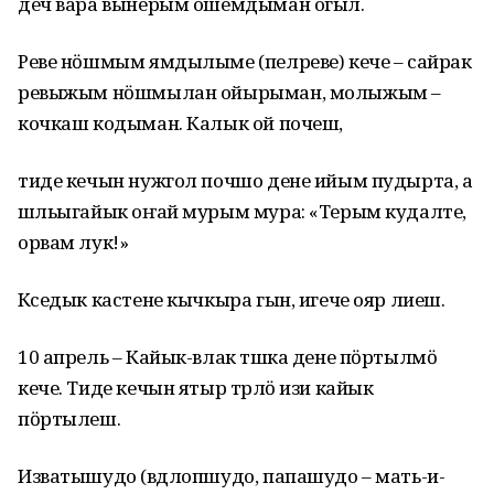
деч вара вынерым ошемдыман огыл.
Реве нӧшмым ямдылыме (пелреве) кече – сайрак
ревыжым нӧшмылан ойырыман, молыжым –
кочкаш кодыман. Калык ой почеш,
тиде кечын нужгол почшо дене ийым пудырта, а
шӱльыгайык оҥай мурым мура: «Терым кудалте,
орвам лук!»
Кӱседык кастене кычкыра гын, игече ояр лиеш.
10 апрель – Кайык-влак тӱшка дене пӧртылмӧ
кече. Тиде кечын ятыр тӱрлӧ изи кайык
пӧртылеш.
Изватышудо (вӱдлопшудо, папашудо – мать-и-