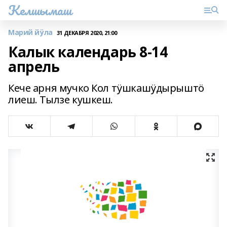
Келшымаш
Марий йӱла
31 ДЕКАБРЯ 2020, 21:00
Калык календарь 8-14
апрель
Кече арня мучко Кол тӱшкашӱдырыштӧ
лиеш. Тылзе кушкеш.