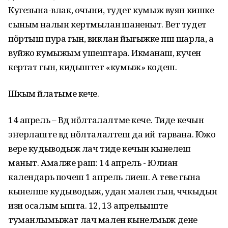
Кугезына-влак, очыни, тудет кумыж вуян кишке
сыным налын кертмылан ӱшаненыт. Вет тудет
пӧртыш пура гын, виклан йыгыжке ӱпш шарла, а
вуйжо кумыжым ушештара. Икманаш, кучен
кертат гын, кидыштет «кумыж» кодеш.
Шӱкым йӱлатыме кече.
14 апрель – Вӱд нӧлталалтме кече. Тиде кечын
эҥерлаште вӱд нӧлталалтеш да ий тарвана. Южо
вере кудыводыж лач тиде кечын кынелеш
маныт. Амалже раш: 14 апрель - Юлиан
календарь почеш 1 апрель лиеш. А теве гына
кынелше кудыводыж, удан мален гын, чӱчкыдын
изи осалым ышта. 12, 13 апрельыште
туманлымыжат лач мален кынелмыж дене