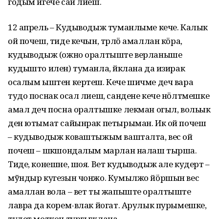
годым игече сай лиеш.
12 апрель – Кудыводыж туманлыме кече. Калык
ой почеш, тиде кечын, тӱрлӧ амаллан кӧра,
кудыводыж (ожно оралтыште верланыше
кудышто илен) туманла, йӱклана да изирак
осалым ыштен кертеш. Кече шичме деч вара
тудо поснак осал лиеш, сандене кече нӧлтмешке
амал деч посна оралтышке лекман огыл, вольык
ден ютымат сайынрак петырыман. Ик ой почеш
– кудыводыж коваштыжым вашталта, вес ой
почеш – шӱкшондалым марлан налаш тырша.
Тиде, конешне, шоя. Вет кудыводыж але кудерт –
мўндыр кугезын чонжо. Кумылжо йӧршын вес
амаллан вола – вет ты жапыште оралтыште
лавра да корем-влак йогат. Арулык пурымешке,
тудет моткоч тургыжлана.