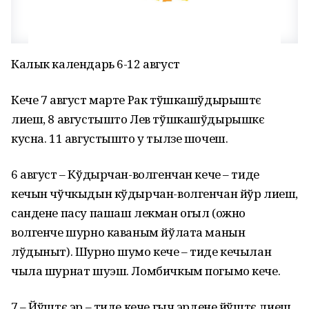
Калык календарь 6-12 август
Кече 7 август марте Рак тўшкашўдырыштє
лиеш, 8 августышто Лев тўшкашўдырышкє
кусна. 11 августышто у тылзе шочеш.
6 август – Кўдырчан-волгенчан кече – тиде
кечын чўчкыдын кўдырчан-волгенчан йўр лиеш,
сандене пасу пашаш лекман огыл (ожно
волгенче шурно каваным йўлата манын
лўдыныт). Шурно шумо кече – тиде кечылан
чыла шурнат шуэш. Ломбичкым погымо кече.
7 – Йўштє эр – тиде кече гыч эрдене йўштє лиеш.