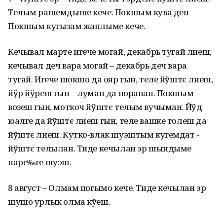
Телым рашемдыше кече. Покшым кува ден
Покшым кугызам жаплыме кече.
Кечывал марте игече могай, декабрь тугай лиеш,
кечывал деч вара могай – декабрь деч вара
тугай. Игече шокшо да ояр гын, теле йўштє лиеш,
йўр йўреш гын – луман да поранан. Покшым
возеш гын, моткоч йўштє телым вучыман. Йўд
юалге да йўштє лиеш гын, теле вашке толеш да
йўштє лиеш. Кутко-влак шуэштым кугемдат -
йўштє телылан. Тиде кечылан эр шындыме
паре‰ге шуэш.
8 август – Олмам погымо кече. Тиде кечылан эр
шушо урлык олма кўеш.