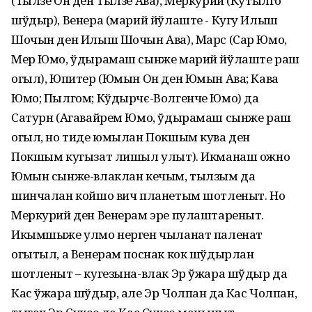
(Тылзе Он ден Тылзе Ава), Меркурий (Кутылго
шўдыр), Венера (марий йўлаште - Кугу Илыш
Шочын ден Илыш Шочын Ава), Марс (Сар Юмо,
Мер Юмо, ўдырамаш сынже марий йўлаште раш
огыл), Юпитер (Юмын Он ден Юмын Ава; Кава
Юмо; Пылгом; Кўдырчє-Волгенче Юмо) да
Сатурн (Агавайрем Юмо, ўдырамаш сынже раш
огыл, но тиде юмылан Покшым кува ден
Покшым кугызат лишыл улыт). Икманаш ожно
Юмын сынже-влаклан кечым, тылзым да
шинчалан койшо вич планетым шотленыт. Но
Меркурий ден Венерам эре пулаштареныт.
Икымшыже улмо нерген чыланат паленат
огытыл, а Венерам поснак кок шўдырлан
шотленыт – кугезына-влак Эр ўжара шўдыр да
Кас ўжара шўдыр, але Эр Чолпан да Кас Чолпан,