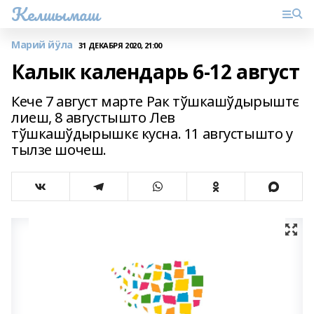
Келшымаш
Марий йӱла
31 ДЕКАБРЯ 2020, 21:00
Калык календарь 6-12 август
Кече 7 август марте Рак тўшкашўдырыштє
лиеш, 8 августышто Лев
тўшкашўдырышкє кусна. 11 августышто у
тылзе шочеш.