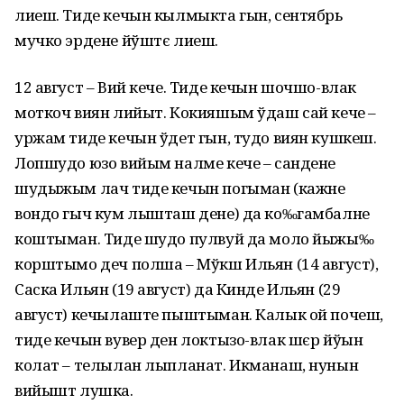
лиеш. Тиде кечын кылмыкта гын, сентябрь
мучко эрдене йўштє лиеш.
12 август – Вий кече. Тиде кечын шочшо-влак
моткоч виян лийыт. Кокияшым ўдаш сай кече –
уржам тиде кечын ўдет гын, тудо виян кушкеш.
Лопшудо юзо вийым налме кече – сандене
шудыжым лач тиде кечын погыман (кажне
вондо гыч кум лышташ дене) да ко‰гамбалне
коштыман. Тиде шудо пулвуй да моло йыжы‰
корштымо деч полша – Мўкш Ильян (14 август),
Саска Ильян (19 август) да Кинде Ильян (29
август) кечылаште пыштыман. Калык ой почеш,
тиде кечын вувер ден локтызо-влак шєр йўын
колат – телылан лыпланат. Икманаш, нунын
вийышт лушка.