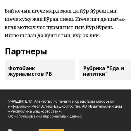
Вий кечын игече мардежан да йўр йўреш гын,
игече кужу жап йўран лиеш. Игече пич да шы‰а-
влак моткоч чот пурыштыт гын, йўр йўреш.
Игече пылан да йўштє гын, йўр ок лий.
Партнеры
Фотобанк
Рубрика "Еда и
журналистов РБ
напитки"
УЧРЕДИТЕЛИ: Агентство по печати и средствам массовой
информации Республики Башкортостан, АО Издательский дом
«Республика Башкортостан».
Об использовании персональных данных