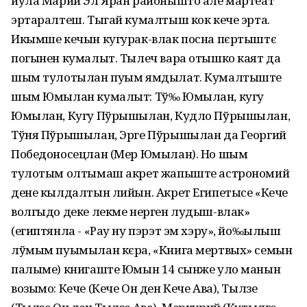
йўла Марий Эл Яран районышто але мартеат
эртаралтеш. Тыгай кумалтыш кок кече эрта.
Икымше кечын кугурак-влак посна пєртыштє
погынен кумалыт. Тылеч вара отышко каят да
шым тулотылан пуым ямдылат. Кумалтыште
шым Юмылан кумалыт: Тў‰ Юмылан, кугу
Юмылан, Кугу Пўрышылан, Кудло Пўрышылан,
Тўня Пўрышылан, Эрге Пўрышылан да Георгий
Победоносецлан (Мер Юмылан). Но шым
тулотым олтымаш акрет жапыште астрономий
дене кылдалтын лийын. Акрет Египетысе «Кече
волгыдо деке лекме нерген лудыш-влак»
(египтянла - «Рау ну пэрэт эм хэру», йо‰ылыш
лўмым пуымылан кєра, «Книга мертвых» семын
палыме) книгаште Юмын 14 сынже уло манын
возымо: Кече (Кече Он ден Кече Ава), Тылзе