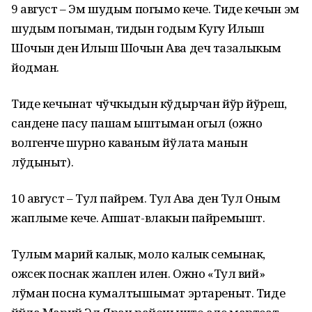
9 август – Эм шудым погымо кече. Тиде кечын эм
шудым погыман, тидын годым Кугу Илыш
Шочын ден Илыш Шочын Ава деч тазалыкым
йодман.
Тиде кечынат чўчкыдын кўдырчан йўр йўреш,
сандене пасу пашам ыштыман огыл (ожно
волгенче шурно каваным йўлата манын
лўдыныт).
10 август – Тул пайрем. Тул Ава ден Тул Оным
жаплыме кече. Апшат-влакын пайремышт.
Тулым марий калык, моло калык семынак,
ожсек поснак жаплен илен. Ожно «Тул вий»
лўман посна кумалтышымат эртареныт. Тиде