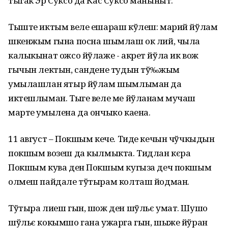
тыгак Эр Суксо да Кас Суксо маныныт.
Тыште иктым веле ешараш кўлеш: марий йўлам
шкенжым гына посна шымлаш ок лий, чыла
калыкынат ожсо йўлаже - акрет йўла ик вож
гычын лектын, сандене тудын тў‰жым
умылашлан ятыр йўлам шымлыман да
иктешлыман. Тыге веле ме йўланам мучаш
марте умылена да ончыко каена.
11 август – Покшым кече. Тиде кечын чўчкыдын
покшым возеш да кылмыкта. Тидлан кєра
Покшым кува ден Покшым кугыза деч покшым
олмеш пайдале тўтырам колташ йодман.
Тўтыра лиеш гын, шож ден шўльє умат. Шушо
шўльє кокымшо гана ужарга гын, шыже йўран