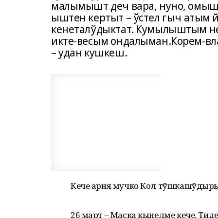
малымышт деч вара, нуно, омышт
ыштен кертыт – ўстел гыч атым
кенеталўдыктат. Кумылыштым н
икте-весым ондалыман.Корем-вла
– удан кушкеш.
Кече арня мучко Кол тўшкашўдыры
26 март – Маска кынелме кече. Тид