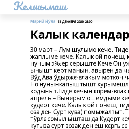
Келшымаш
Марий йӱла
31 ДЕКАБРЯ 2020, 21:00
Калык календарь
30 март – Лум шулымо кече. Тид
жаплыме кече. Калык ой почеш, 
нуным э‰ер серыште Кече Он у
ынышт керт манын, авырен да
Вўд Ава ўдыржє-влакым моткоч 
Но нунынкапыштышт курымешла
кодыныт.Тиде кечын корем-влак м
апрель – Вынерым ошемдыме ке
кудерт кече. Калык ой почеш, тид
оза ден Сурт кува) помыжалтыт. 
тўрлє сомыл ышташ да Кудерт ке
кугыза сурт возак ден еш кєргыс