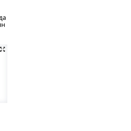
да
ын