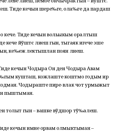
че леве лиеш, пембе ончычрак гын – йўштє.
иеш. Тиде кечын шере‰ге, ола‰ге да пардаш
о кече. Тиде кечын вольыкым оралтыш
е кече йўштє лиеш гын, тыгаяк игече эше
гын, ке‰еж лектышлан поян лиеш.
Тиде кечын Чодыра Он ден Чодыра Авам
о‰гым кушташ, кожлаште коштмо годым ир
 йодман. Чодыраште пире-влак чот урмыжыт
ен пыштыман.
н толыт гын – вашке вўдшор тў‰алеш.
Тиде кечын имне орвам олмыктыман –