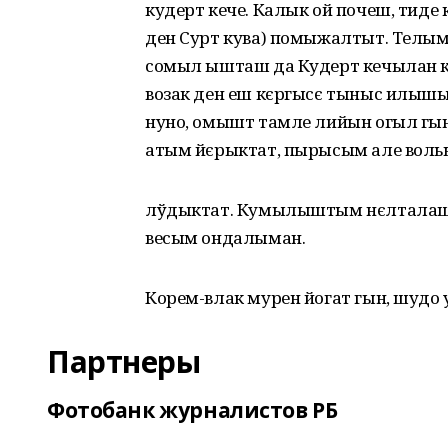
кудерт кече. Калык ой почеш, тиде 
ден Сурт кува) помыжалтыт. Телым
сомыл ышташ да Кудерт кечылан кы
возак ден еш кєргысє тыныс илышы
нуно, омышт тамле лийын огыл гын
атым йєрыктат, пырысым але воль
лўдыктат. Кумылыштым нєлталаш 
весым ондалыман.
Корем-влак мурен йогат гын, шудо 
Партнеры
Фотобанк журналистов РБ