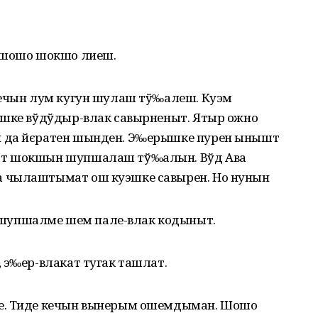
, шошо шокшо лиеш.
кечын лум кугун шулаш тў‰алеш. Куэм
эшке вўдўдыр-влак савырненыт. Ятыр ожно
н да йєратен шынден. Э‰ерышке пурен ынышт
ат шокшын шупшалаш тў‰алын. Вўд Ава
 чылаштымат ош куэшке савырен. Но нунын
шупшалме шем пале-влак кодыныт.
 э‰ер-влакат тугак ташлат.
че. Тиде кечын вынерым ошемдыман. Шошо