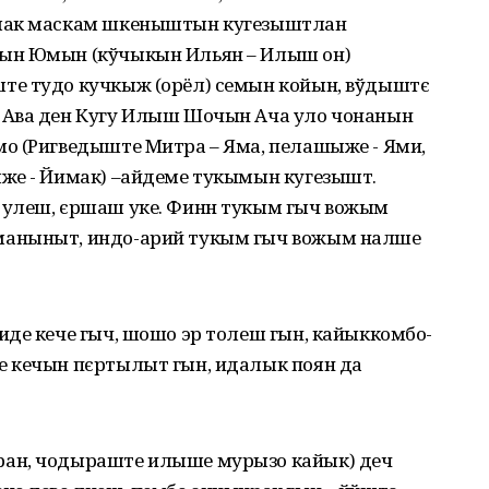
влак маскам шкеныштын кугезыштлан
ын Юмын (кўчыкын Ильян – Илыш он)
те тудо кучкыж (орёл) семын койын, вўдыштє
 Ава ден Кугу Илыш Шочын Ача уло чонанын
о (Ригведыште Митра – Яма, пелашыже - Ями,
же - Йимак) –айдеме тукымын кугезышт.
 улеш, єршаш уке. Финн тукым гыч вожым
маныныт, индо-арий тукым гыч вожым налше
иде кече гыч, шошо эр толеш гын, кайыккомбо-
е кечын пєртылыт гын, идалык поян да
ан, чодыраште илыше мурызо кайык) деч