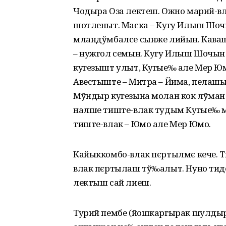
Чодыра Оза лектеш. Ожно марий-
шотленыт. Маска – Кугу Илыш Шоч
мландўмбалсе сынже лийын. Каваш
– нужгол семын. Кугу Илыш Шочын
кугезышт улыт, Кугые‰ але Мер Юм
Авестыште – Митра – Йима, пелашы
Мўндыр кугезына молан кок лўман
налше тиште-влак тудым Кугые‰ 
тиште-влак – Юмо але Мер Юмо.
Кайыккомбо-влак пєртылмє кече. Т
влак пєртылаш тў‰алыт. Нуно тид
лектыш сай лиеш.
Турий пембе (йошкаргырак шулдыр