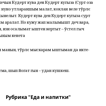
кечын Кудерт кува ден Кудерт кугыза (Сурт оза
 нуно утларакшым малат, коклан веле тўрлє
нелыт. Кудерт кува ден Кудерт кугыза сурт
м аралат. Но кужу жап малымышт деч вара,
, изи осалымат ыштен кертыт – ўстел гыч
ыкым кенета
манын, тўрлє мыскарам ыштыман да икте-
ума, шып йогат гын – удан кушкеш.
Рубрика "Еда и напитки"