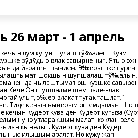
 26 март - 1 апрель
е кечын лум кугун шулаш тў‰алеш. Куэм
куэшке вўдўдыр-влак савырненыт. Ятыр ож
жын да йєратен шынден. Э‰ерышке пурен
 чылаштымат шокшын шупшалаш тў‰алын.
чаманен да чылаштымат ош куэшке савырен
н Кече Он шупшалме шем пале-влак
огай улыт, э‰ер-влакат тугак ташлат.1
че. Тиде кечын вынерым ошемдыман. Шо
е кечын Кудерт кува ден Кудерт кугыза (Сур
Телым нуно утларакшым малат, коклан веле
чылан кынелыт. Кудерт кува ден Кудерт
є тыныс илышым аралат. Но кужу жап