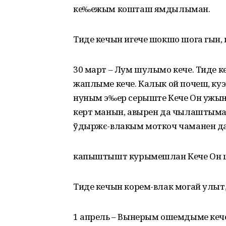
ке‰ежым кошташ ямдылыман.
Тиде кечын игече шокшо шога гын
30 март – Лум шулымо кече. Тиде 
жаплыме кече. Калык ой почеш, ку
нуным э‰ер серыште Кече Он ужы
керт манын, авырен да чылаштым
ўдыржє-влакым моткоч чаманен да
капыштышт курымешлан Кече Он 
Тиде кечын корем-влак могай улыт,
1 апрель – Вынерым ошемдыме ке