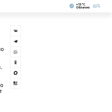
+15 °С
Облачно
но
.
шо
т