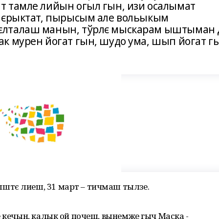
 тамле лийын огыл гын, изи осалымат
 йєрыктат, пырысым але вольыкым
єлталаш манын, тўрлє мыскарам ыштыман 
к мурен йогат гын, шудо ума, шып йогат г
штє лиеш, 31 март – тичмаш тылзе.
е кечын, калык ой почеш, вынемже гыч Маска -