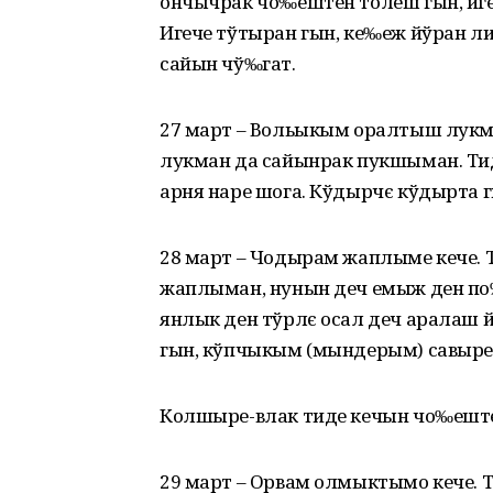
ончычрак чо‰ештен толеш гын, иге
Игече тўтыран гын, ке‰еж йўран л
сайын чў‰гат.
27 март – Вольыкым оралтыш лукм
лукман да сайынрак пукшыман. Тид
арня наре шога. Кўдырчє кўдырта 
28 март – Чодырам жаплыме кече. 
жаплыман, нунын деч емыж ден п
янлык ден тўрлє осал деч аралаш
гын, кўпчыкым (мындерым) савыр
Колшыре-влак тиде кечын чо‰еште
29 март – Орвам олмыктымо кече. 