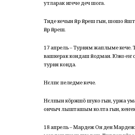
утларак игече деч шога.
Тиде кечын йӱр йӱреш гын, шошо йӱш
йӱр йӱреш.
17 апрель – Турням жаплыме кече.
вашкерак кондаш йодман. Южо еҥ 
турня конда.
Нєлпє пеледме кече.
Нєлпын кӧржшӧ шуко гын, уржа ума
ончыч лышташым колта гын, кеҥеж 
18 апрель – Мардеж Он ден Мардеж