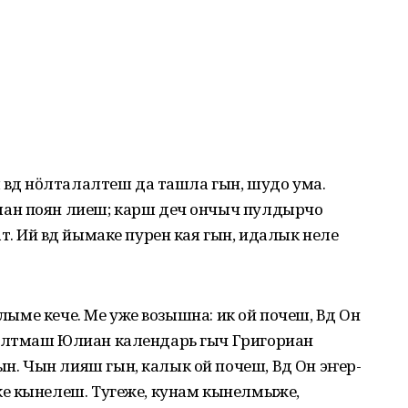
 вӱд нӧлталалтеш да ташла гын, шудо ума.
ан поян лиеш; карш деч ончыч пулдырчо
. Ий вӱд йымаке пурен кая гын, идалык неле
шлыме кече. Ме уже возышна: ик ой почеш, Вӱд Он
алтмаш Юлиан календарь гыч Григориан
 Чын лияш гын, калык ой почеш, Вӱд Он эҥер-
е кынелеш. Тугеже, кунам кынелмыже,