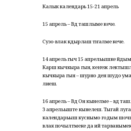
Калык календарь 15-21 апрель
15 апрель – Вӱд ташлыме кече.
Сузо-влак кӱдырлаш тӱҥалме кече.
14 апрель гыч 15 апрельышке йӱдым
Карш кычкыра гын, кеҥеж лектышл
кычкыра гын – шурно ден шудо умат
лиеш.
16 апрель – Вӱд Он кынелме – вӱд та
3 апрельыште кынелеш. Тыгай луг
календарьыш куснымо годым шочын.
влак почылтмеке да ий тарванымек