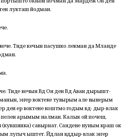
а пӧртыштӧ окнам почман да Мардеж Он ден
тен лукташ йодман.
че.
кече. Тиде кечын пасушко лекман да Мланде
одман.
ма.
че. Тиде кечын Вӱд Он ден Вӱд Аван ӱдырышт-
манын, эҥер воктеке тувырым але вынерым
ден ер воктене коштмо годым вӱд- ӱдыр-влак
пелен арымым налман. Калык ой почеш,
 (кувшинка) савырнат. Сандене нуным кӱраш ок
ым лугыч ыштет. Йӱдлан вӱдӱдыр-влак эҥер