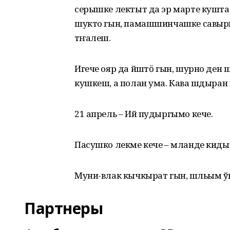
серышке лектыт да эр марте куштат
шукто гын, памашшинчашке савырн
тӱҥалеш.
Игече ояр да йӱштӧ гын, шурно ден 
кушкеш, а полан ума. Кава шӱдыран
21 апрель – Ий пудыргымо кече.
Пасушко лекме кече – мланде киды
Муни-влак кычкырат гын, шӱльым ўӱ
Партнеры