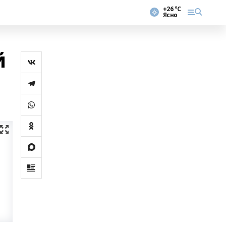
+26 °С
Ясно
й