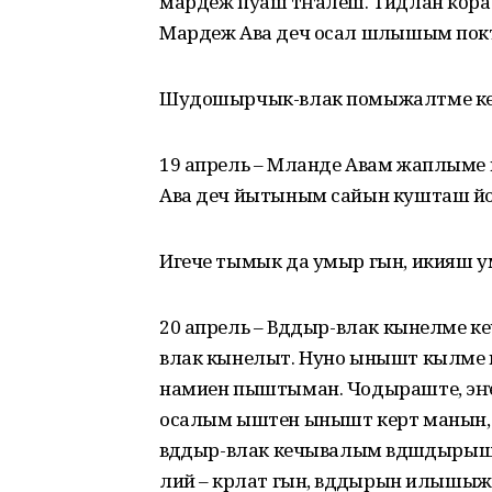
мардеж пуаш тӱҥалеш. Тидлан кӧр
Мардеж Ава деч осал шӱлышым пок
Шудошырчык-влак помыжалтме ке
19 апрель – Мланде Авам жаплыме 
Ава деч йытыным сайын кушташ й
Игече тымык да умыр гын, икияш у
20 апрель – Вӱдӱдыр-влак кынелме ке
влак кынелыт. Нуно ынышт кылме 
намиен пыштыман. Чодыраште, эҥер 
осалым ыштен ынышт керт манын, 
вӱдӱдыр-влак кечывалым вӱдшӱдырыш
лий – кӱрлат гын, вӱдӱдырын илышыж