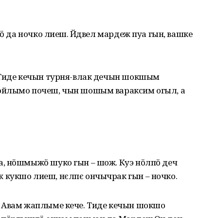
тӧ да ночко лиеш. Йӱдвел мардеж пуа гын, вашке
 Тиде кечын турня-влак дечын шокшым
ойлымо почеш, чын шошым вараксим огыл, а
, нӧшмыжӧ шуко гын – шож. Куэ нӧлпӧ деч
кукшо лиеш, нєлпє ончычрак гын – ночко.
 Авам жаплыме кече. Тиде кечын шокшо