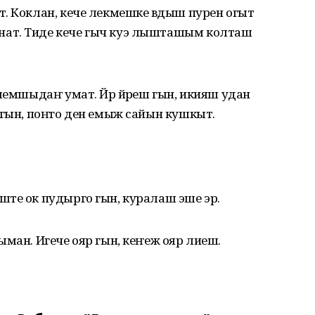
. Коклан, кече лекмешке вӱдыш пурен огыт
ат. Тиде кече гыч куэ лышташым колташ
шемшыдаҥ умат. Йӱр йӱреш гын, икияш удан
 гын, поҥго ден емыж сайын кушкыт.
ште ок пудырго гын, куралаш эше эр.
ыман. Игече ояр гын, кеҥеж ояр лиеш.