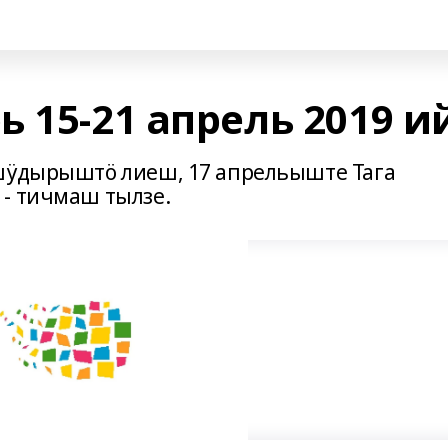
 15-21 апрель 2019 и
ашӱдырыштӧ лиеш, 17 апрельыште Тага
- тичмаш тылзе.