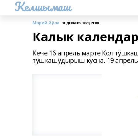
Келшымаш
Марий йӱла
31 ДЕКАБРЯ 2020, 21:00
Калык календарь
Кече 16 апрель марте Кол тӱшк
тӱшкашӱдырыш кусна. 19 апрель 