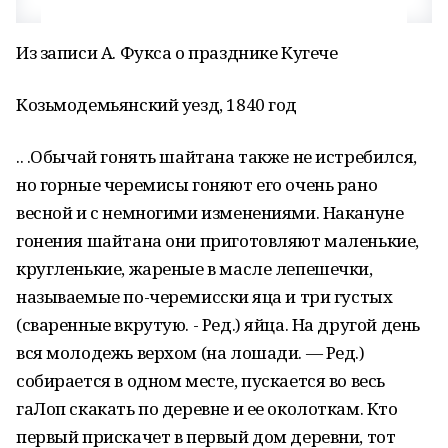
Из записи А. Фукса о празднике Кугече
Козьмодемьянский уезд, 1840 год
.. .Обычай гонять шайтана также не истребился,
но горные черемисы гоняют его очень рано
весной и с немногими изменениями. Накануне
гонения шайтана они приготовляют маленькие,
кругленькие, жареные в масле лепешечки,
называемые по-черемисски ӱяца и три густых
(сваренные вкрутую. - Ред.) яйца. На другой день
вся молодежь верхом (на лошади. — Ред.)
собирается в одном месте, пускается во весь
гаЛоп скакать по деревне и ее околоткам. Кто
первый прискачет в первый дом деревни, тот