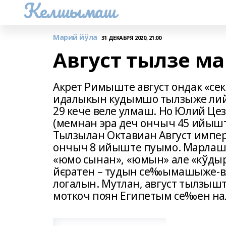
Келшымаш
Марий йӱла
31 ДЕКАБРЯ 2020, 21:00
Август тылзе м
Акрет Римыште август ондак «секс
идалыкын кудымшо тылзыже лий
29 кече веле улмаш. Но Юлий Ц
(мемнан эра деч ончыч 45 ийыш
Тылзылан Октавиан Август импер
ончыч 8 ийыште пуымо. Марлаш ку
«юмо сынан», «юмын» але «кўдыр
йєратен – тудын се‰ымашыже-в
логалын. Мутлан, август тылзыш
моткоч поян Египетым се‰ен на