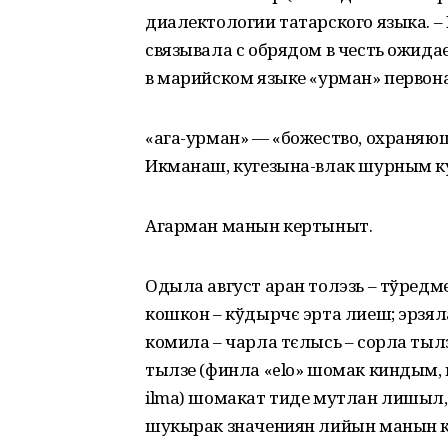
диалектологии татарского языка. – 
связывала с обрядом в честь ожидае
в марийском языке «урман» первона
«ага-урман» — «божество, охраняюще
Икманаш, кугезына-влак шурным
Агарман манын кертыныт.
Одыла август аран толэзь – тўредм
кошкон – кўдырчє эрта лиеш; эрзял
комила – чарла тєлысь – сорла тылз
тылзе (финла «elo» шомак киндым
ilma) шомакат тиде мутлан лишыл,
шукырак значениян лийын манын 