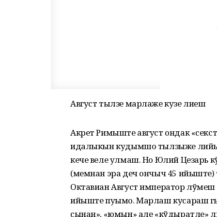
Август тылзе марлаже кузе лиеш
Акрет Римыште август ондак «секст
идалыкын кудымшо тылзыже лийын
кече веле улмаш. Но Юлий Цезарь
(мемнан эра деч ончыч 45 ийыште
Октавиан Август император лўмеш 
ийыште пуымо. Марлаш кусараш гын,
сынан», «юмын» але «кўдыратле» л