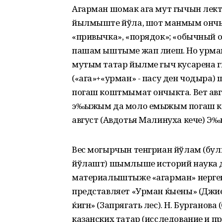
Агарман шомак ага мут гычын ле
йылмыште йўла, шот манмым ончык
«привычка», «порядок»; «обычный о
пашам ыштыме жап лиеш. Но урма
мутым татар йылме гыч кусарена г
(«ага»+«урман» - пасу ден чодыра
погаш коштмымат ончыкта. Вет ав
э‰ыжым да моло емыжым погаш к
август (Авдотья Малинуха кече) 
Вес могырчын тенгриан йўлам (булг
йўлашт) шымлыше историй наука
материалыштыже «агарман» нерген о
представляет «Урман ќыены» (Джиен
ќигн» (Запрягать лес). Н. Бурганов
казанских татар (исследование и п