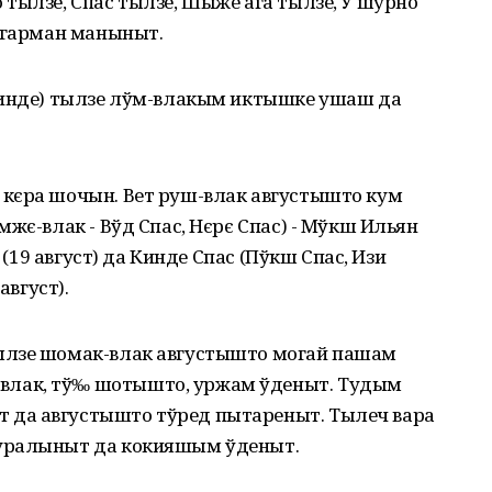
тылзе, Спас тылзе, Шыже ага тылзе, У шурно
 Агарман маныныт.
кинде) тылзе лўм-влакым иктышке ушаш да
кєра шочын. Вет руш-влак августышто кум
жє-влак - Вўд Спас, Нєрє Спас) - Мўкш Ильян
 (19 август) да Кинде Спас (Пўкш Спас, Изи
август).
ылзе шомак-влак августышто могай пашам
лак, тў‰ шотышто, уржам ўденыт. Тудым
да августышто тўред пытареныт. Тылеч вара
уралыныт да кокияшым ўденыт.