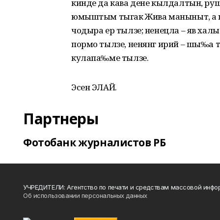
кинде да кава дене кылдалтын, р
юмыштым тыгак Жива маныныт, а шу
чодыра ер тылзе; ненецла – яв халы
пормо тылзе, ненянг ирий – шы‰а т
кулапа‰ме тылзе.
Эсен ЭЛАЙ.
Партнеры
Фотобанк журналистов РБ
УЧРЕДИТЕЛИ: Агентство по печати и средствам массовой инфо
Об использовании персональных данных