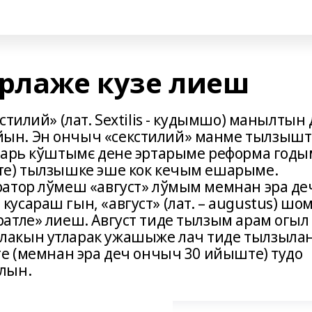
арлаже кузе лиеш
тилий» (лат. Sextilis - кудымшо) манылтын 
ын. Эн ончыч «секстилий» манме тылзышт
езарь кўштымє дене эртарыме реформа годы
те) тылзышке эше кок кечым ешарыме.
атор лўмеш «август» лўмым мемнан эра де
сараш гын, «август» (лат. – augustus) шо
атле» лиеш. Август тиде тылзым арам огыл
лакын утларак ужашыже лач тиде тылзыла
те (мемнан эра деч ончыч 30 ийыште) тудо
лын.