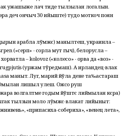
к ужашыже лач тиде тылзылан логалын.
эра деч ончыч 30 ийыште) тудо моткоч поян
ўдырын арабла лўмжє) манылтеш, украинла –
 srpen («серп» - сорла мут гыч), белорусла –
хорватла – kolovoz («колесо» - орва да «воз» -
ugpjutis (уржам тўредмаш). А ирландец-влак
asa маныт. Луг, марий йўла дене та‰астараш
 Юмылан лишыл улеш. Ожсо руш
 ўжара волгалтме годым йўштє лиймылан кєра)
Тыгак тылзын моло лўмжє-влакат лийыныт:
«жнивень», «припасиха-собериха», «венец лета»,