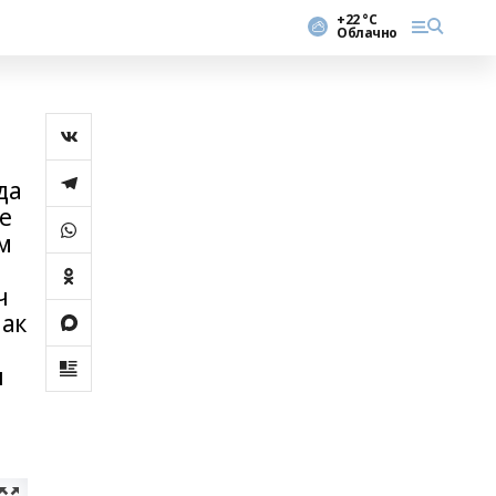
+22 °С
Облачно
да
е
м
ч
мак
н