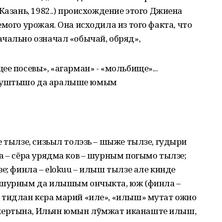
Казань, 1982..) происхождение этого Джиена
мого урожая. Она исходила из того факта, что
чально означал «обычай, обряд»,
е посевы», «агарман» - «мольбище»...
 куштышо да аралыше юмым
е тылзе, сизьыл толэзь – шыже тылзе, гудыри
а – сёра урядма ков – шурным погымо тылзе;
е; финла – elokuu – илыш тылзе але кинде
, шурным да илышым ончыкта, юж (финла –
 тидлан кєра марий «иле», «илыш» мутат ожно
кертына, Ильян юмын лўмжат иканаште илыш,