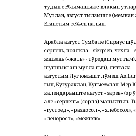
тудын се‰ымашыже-влакын утлара
Мутлан, август тылзыште (мемнан 
Египетым се‰ен налын.
Арабла август Сумбале (Сириус ш
серпень, поялкла – sierpien, чехла –
жнівень («жать» - тўредаш мут гыч), 
шупшыкташ мутла гыч), литвала – r
августым Луг юмышт лўмеш An Lun
гын, Кугураклан, Кугые‰лан, Мер
календарьыште август «зарев» (эр
але «серпень» (сорла) манылтын. 
«густоед», «разносол», «хлебосол», 
«ленорост», «межняк».