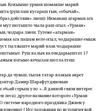
ктын. Кокымшо урман шомакше марий
та (рушлаш кусараш гын, «обычай»,
браз действия» лиеш). Икманаш агарман ага
н мут шотышто чыла раш огыл. «Урман»
ын, чодыра лиеш. Тугеже «агарман»
) шомак ага пашам веле огыл, чодырашке емыж
густ тылзыште марий-влак чодырашке
оштыныт. Руш калык календарьыштат 17
Э‰ыжым погымо кечылан шотлалтеш.
ар да чуваш, тыгак татар-влакын акрет
 доктор Дамир Шарафутдиновын
‰ай серыш уло: «...В данной связи интерес
 леса), другое название которого «Урман
а (О системе народного праздника Джиен у
риложение) // Исследования по исторической