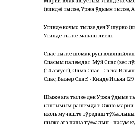
Марий-влак августым Угинде кочмо 
(кинде) тылзе, Уржа ўдымє тылзе,
Угинде кочмо тылзе ден У шурно (
Угинде тылзе манаш лиеш.
Спас тылзе шомак руш влиянийлан 
Спасым палемдат: Мўй Спас (вес лўм
(14 август), Олма Спас - Саска Ильян
Спас, Вынер Спас) - Кинде Ильян (29 
Шыже ага тылзе ден Уржа ўдымє т
ыштымым рашемдат. Ожно марий-в
июль мучаште тўредаш тў‰алыныт 
шыже ага паша тў‰алын – пасум к