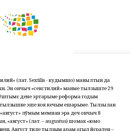
илий» (лат. Sextilis - кудымшо) манылтын да
. Эн ончыч «секстилий» манме тылзыште 29
 кўштымє дене эртарыме реформа годым
) тылзышке эше кок кечым ешарыме. Тылзылан
«август» лўмым мемнан эра деч ончыч 8
 «август» (лат. – augustus) шомак «юмо
иеш. Август тиде тылзым арам огыл йєратен –