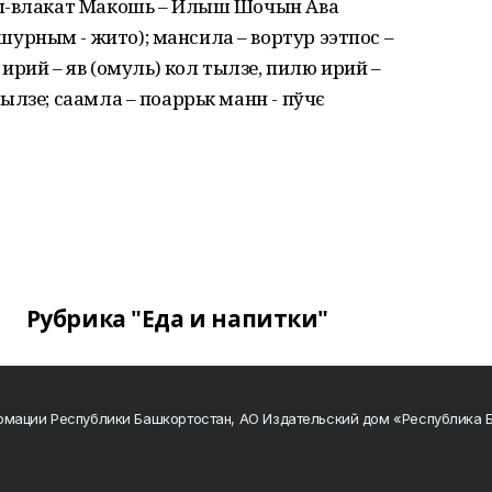
уш-влакат Макошь – Илыш Шочын Ава
рным - жито); мансила – вортур ээтпос –
 ирий – яв (омуль) кол тылзе, пилю ирий –
ылзе; саамла – поаррьк манн - пўчє
Рубрика "Еда и напитки"
рмации Республики Башкортостан, АО Издательский дом «Республика 