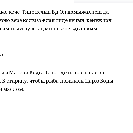
лыме кече. Тиде кечын Вӱд Он помыжалтеш да
жо вере колызо-влак тиде кечын, кеҥеж гоч
н имньым пуэныт, моло вере вӱдыш ӱйым
е.
ды и Матери Воды.В этот день просыпается
 В старину, чтобы рыба ловилась, Царю Воды -
и маслом.