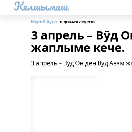
Келшымаш
Марий йӱла
31 ДЕКАБРЯ 2020, 21:00
3 апрель – Вӱд 
жаплыме кече.
3 апрель – Вӱд Он ден Вӱд Авам 