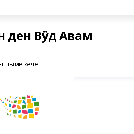
Он ден Вӱд Авам
жаплыме кече.