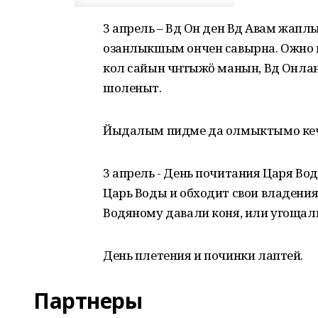
3 апрель – Вӱд Он ден Вӱд Авам жап
озанлыкшым ончен савырна. Ожно ю
кол сайын чӱҥгыжӧ манын, Вӱд Онла
шоленыт.
Йыдалым пидме да олмыктымо кеч
3 апрель - День почитания Царя Во
Царь Воды и обходит свои владения.
Водяному давали коня, или угощал
День плетения и починки лаптей.
Партнеры