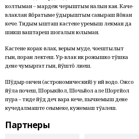
колтыман – мардеж черыштым налын кая. Каче-
влаклан йӧратыме ӱдырыштым савыраш йӧнан
кече. Тидым ышташ кастене уремыш лекман да
шикш ваштареш шогалын юлыман.
Кастене корак-влак, верым муде, чоҥештылыт
гын, поран лектеш. Ур-влак ик рожышко тӱшка
дене чумыргат гын, йӱштӧ лиеш.
Шӱдыр ончен (астрономический) у ий водо. Ожсо
йӱла почеш, Шорыкйол, Шочьйол але Шортйол
пура – тиде йӱд деч вара кече, пычкемыш дене
кучедалмаште сеҥымеке, кужемаш тӱҥалеш.
Партнеры