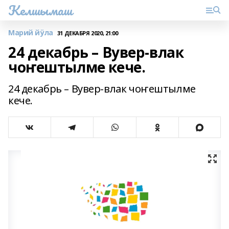
Келшымаш
Марий йӱла
31 ДЕКАБРЯ 2020, 21:00
24 декабрь – Вувер-влак
чоҥештылме кече.
24 декабрь – Вувер-влак чоҥештылме
кече.