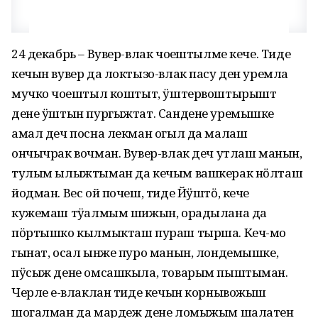
24 декабрь – Вувер-влак чоҥештылме кече. Тиде
кечын вувер да локтызо-влак пасу ден уремла
мучко чоҥештыл коштыт, ӱштервоштырышт
дене ӱштын пургыжтат. Сандене уремышке
амал деч посна лекман огыл да малаш
ончычрак вочман. Вувер-влак деч утлаш манын,
тулым ылыжтыман да кечым вашкерак нӧлташ
йодман. Вес ой почеш, тиде Йӱштӧ, кече
кужемаш тӱҥалмым шижын, орадылана да
пӧртышко кылмыкташ пураш тырша. Кеч-мо
гынат, осал ынже пуро манын, лондемышке,
пӱсыж дене омсашкыла, товарым пыштыман.
Черле еҥ-влаклан тиде кечын корнывожыш
шогалман да мардеж дене ломыжым шалатен