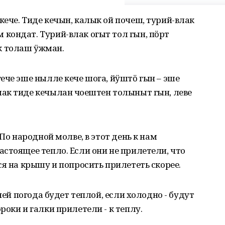
ече. Тиде кечын, калык ой почеш, турий-влак
кондат. Турий-влак огыт тол гын, пӧрт
к толаш ӱжман.
ече эше нылле кече шога, йӱштӧ гын – эше
ак тиде кечылан чоҥештен толыныт гын, леве
 По народной молве, в этот день к нам
стоящее тепло. Если они не прилетели, что
ся на крышу и попросить прилететь скорее.
ней погода будет теплой, если холодно - будут
оки и галки прилетели - к теплу.