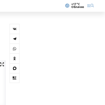
+17 °С
Облачно