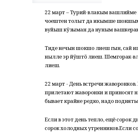
22 март – Турий-влакым вашлийме к
чоҥештен толыт да икымше шокшым 
вуйыш кӱзыман да нуным вашкера
Тиде кечын шокшо лиеш гын, сай иг
нылле эр йӱштӧ лиеш. Шемгорак-вл
лиеш.
22 март - День встречи жаворонков.
прилетают жаворонки и приносят на
бывает крайне редко, надо поднять
Если в этот день тепло, ещё сорок д
сорок холодных утренников.Если сор