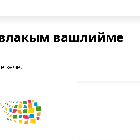
й-влакым вашлийме
е кече.