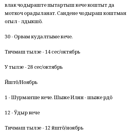
влак чодыраште пытартыш кече коштыт да
моткоч орадыланат. Сандене чодыраш коштман
огыл - лӱдыкшӧ.
30 - Орвам кудалтыме кече.
Тичмаш тылзе - 14 сес/октябрь
У тылзе - 28 сес/октябрь
Йӱштӧ/Ноябрь
1 - Шурмаҥше кече. Шыже Илян - шыже рӱдӧ
12 - Ӱдыр кече
Тичмаш тылзе - 12 йӱштӧ/ноябрь