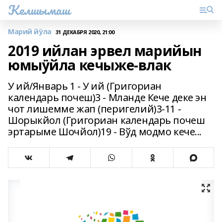
Келшымаш
Марий йӱла
31 ДЕКАБРЯ 2020, 21:00
2019 ийлан эрвел марийын
юмыӱйла кечыже-влак
У ий/Январь 1 - У ий (Григориан
календарь почеш)3 - Мланде Кече деке эн
чот лишемме жап (перигелий)3-11 -
Шорыкйол (Григориан календарь почеш
эртарыме Шочйол)19 - Вўд модмо кече...