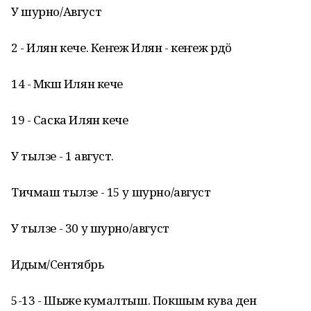
У шурно/Август
2 - Илян кече. Кеҥеж Илян - кеҥеж рӱдӧ
14 - Мӱкш Илян кече
19 - Саска Илян кече
У тылзе - 1 август.
Тичмаш тылзе - 15 у шурно/август
У тылзе - 30 у шурно/август
Идым/Сентябрь
5-13 - Шыже кумалтыш. Покшым кува ден