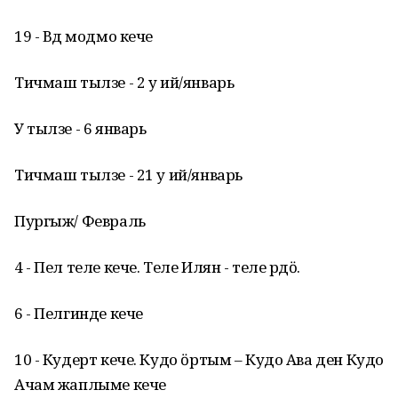
19 - Вӱд модмо кече
Тичмаш тылзе - 2 у ий/январь
У тылзе - 6 январь
Тичмаш тылзе - 21 у ий/январь
Пургыж/ Февраль
4 - Пел теле кече. Теле Илян - теле рӱдӧ.
6 - Пелгинде кече
10 - Кудерт кече. Кудо ӧртым – Кудо Ава ден Кудо
Ачам жаплыме кече