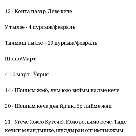
12 - Коҥга пазар. Леве кече
У тылзе - 4 пургыж/февраль
Тичмаш тылзе – 19 пургыж/февраль
Шошо/Март
4-10 март - Ӱярня
14 - Шошым ӱжмӧ, лум юзо вийым налме кече
20 - Шошым кече ден йӱд иктӧр лийме жап
21 - Угече (ожсо Кугече). Юмо волымо кече. Тиде
кечын мландышке, шулдыран ош имньыжым