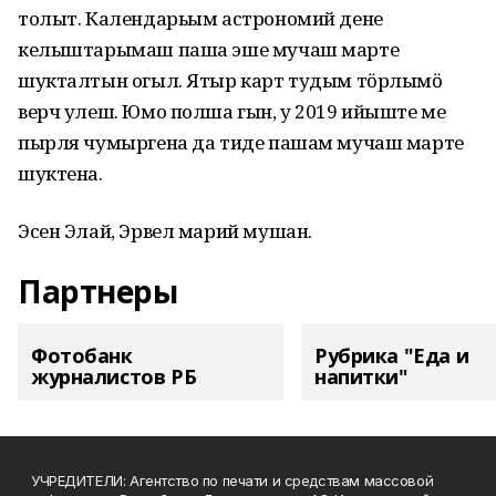
толыт. Календарьым астрономий дене
келыштарымаш паша эше мучаш марте
шукталтын огыл. Ятыр карт тудым тӧрлымӧ
верч улеш. Юмо полша гын, у 2019 ийыште ме
пырля чумыргена да тиде пашам мучаш марте
шуктена.
Эсен Элай, Эрвел марий мушан.
Партнеры
Фотобанк
Рубрика "Еда и
журналистов РБ
напитки"
УЧРЕДИТЕЛИ: Агентство по печати и средствам массовой