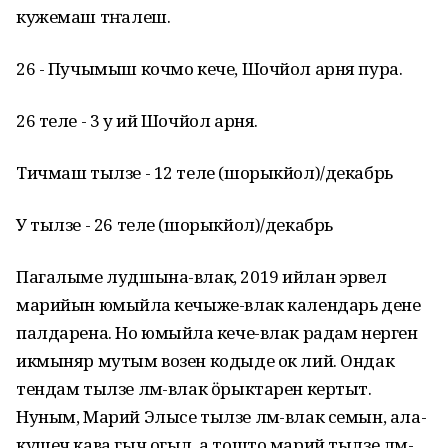
кужемаш тӱҥалеш.
26 - Пучымыш кочмо кече, Шочйол арня пура.
26 теле - 3 у ий Шочйол арня.
Тичмаш тылзе - 12 теле (шорыкйол)/декабрь
У тылзе - 26 теле (шорыкйол)/декабрь
Пагалыме лудшына-влак, 2019 ийлан эрвел
марийын юмыйӱла кечыже-влак календарь дене
палдарена. Но юмыйӱла кече-влак радам нерген
икмыняр мутым возен кодыде ок лий. Ондак
тендам тылзе лӱм-влак ӧрыктарен кертыт.
Нуным, Марий Элысе тылзе лӱм-влак семын, ала-
кушеч кава гыч огыл, а тошто марий тылзе лӱм-