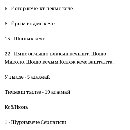
6 - Йогор кече, кӱтӱ лекме кече
8 - Йӱрым йодмо кече
15 - Шӱшпык кече
22 - Имне ончышо-влакын кечышт. Шошо
Миколо. Шошо кечым Кеҥеж кече вашталта.
У тылзе - 5 ага/май
Тичмаш тылзе - 19 ага/май
Кӱсӧ/Июнь
1 - Шурнывече Серлагыш