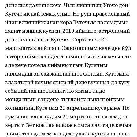
дене кылдалтше кече. Чын лияш гын, Угече ден
Кугече ик пайремак улыт. Но руш православный
йӱлан влиянийжылан кӧра Кугечым палемдыме
жапат изишак куснен. 2019 ийыште, астрономий
дене келшышын, Кугече – Сорта кече 21
мартыштак лийшаш. Ожно шошым кече ден йўд
иктӧр лийме жап ден тичмаш тылзе ик кечыште
але кече почела лийыныт гын, Кугечым
палемдаш эн сай жаплан шотлалтын. Кугезына-
влак тыгай кечым ятыр ий дене вученыт да кугу
событийлан шотленыт. Но кызыт тиде
мондалтын, сандене, тыглай калыкын ойжым
колыштын, Кугечым 25 апрельыш кусарыме. Но
кумылан-влак тудым 21 мартыштат палемден
кертыт. Вет кок тӱня кокласе омса лач тиде кечын
почылтеш да мемнан деке унала кугезына-влак