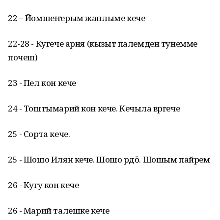
22 – Йомшеҥерым жаплыме кече
22-28 - Кугече арня (кызыт палемден тунемме
почеш)
23 - Пел кон кече
24 - Тоштымарий кон кече. Кечыла вӱргече
25 - Сорта кече.
25 - Шошо Илян кече. Шошо рӱдӧ. Шошым пайрем
26 - Кугу кон кече
26 - Марий талешке кече