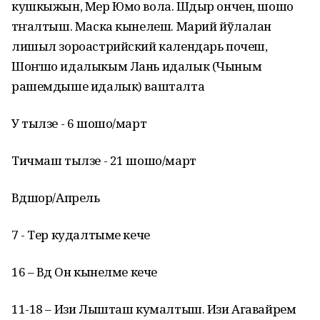
кушкыжын, Мер Юмо вола. Шӱдыр ончен, шошо
тӱҥалтыш. Маска кынелеш. Марий йўлалан
лишыл зороастрийский календарь почеш,
Шоҥшо идалыкым Лань идалык (Чыным
рашемдыше идалык) вашталта
У тылзе - 6 шошо/март
Тичмаш тылзе - 21 шошо/март
Вӱдшор/Апрель
7 - Тер кудалтыме кече
16 – Вӱд Он кынелме кече
11-18 – Изи Лышташ кумалтыш. Изи Агавайрем