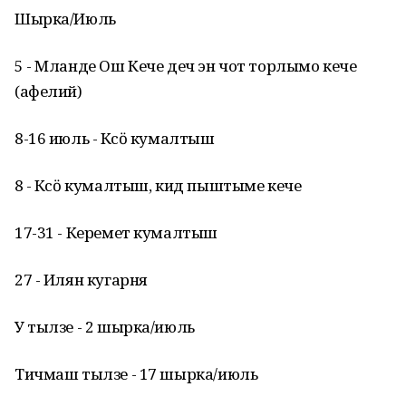
Шырка/Июль
5 - Мланде Ош Кече деч эн чот торлымо кече
(афелий)
8-16 июль - Кӱсӧ кумалтыш
8 - Кӱсӧ кумалтыш, кид пыштыме кече
17-31 - Керемет кумалтыш
27 - Илян кугарня
У тылзе - 2 шырка/июль
Тичмаш тылзе - 17 шырка/июль