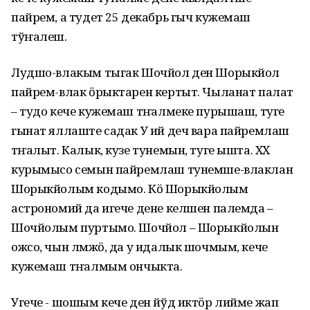
пайрем, а тудет 25 декабрь гыч кужемаш
тўҥалеш.
Лудшо-влакым тыгак Шочйол ден Шорыкйол
пайрем-влак ӧрыктарен кертыт. Чыланат палат
– тудо кече кужемаш тӱҥалмеке пурышаш, туге
гынат яллаште садак У ий деч вара пайремлаш
тӱҥалыт. Калык, кузе тунемын, туге ышта. XX
курымысо семын пайремлаш тунемше-влаклан
Шорыкйолым кодымо. Кӧ Шорыкйолым
астрономий да игече дене келшен палемда –
Шочйолым пуртымо. Шочйол – Шорыкйолын
ожсо, чын лӱмжӧ, да у идалык шочмым, кече
кужемаш тӱҥалмым ончыкта.
Угече - шошым кече ден йўд иктӧр лийме жап