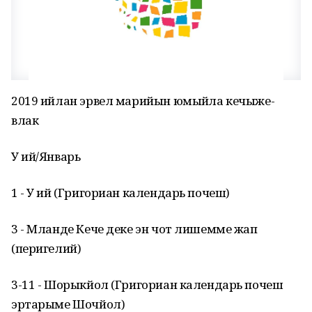
2019 ийлан эрвел марийын юмыйӱла кечыже-
влак
У ий/Январь
1 - У ий (Григориан календарь почеш)
3 - Мланде Кече деке эн чот лишемме жап
(перигелий)
3-11 - Шорыкйол (Григориан календарь почеш
эртарыме Шочйол)