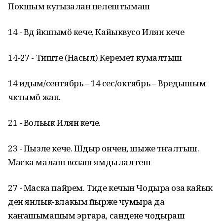
Покшым кугызалан пелештымаш
14 - Вӱд йӱкшымӧ кече, Кайыквусо Илян кече
14-27 - Тиште (Насыл) Керемет кумалтыш
14 идым/сентябрь – 14 сес/октябрь – Вӱредышым
чӱктымӧ жап.
21 - Вольык Илян кече.
23 - Пызле кече. Шӱдыр ончен, шыже тӱҥалтыш.
Маска малаш возаш ямдылалтеш
27 - Маска пайрем. Тиде кечын Чодыра оза кайык
ден янлык-влакым йырже чумыра да
каҥашымашым эртара, сандене чодыраш