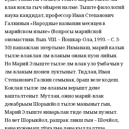
влак кокла гыч ойырен налме. Тыште филологий
наука кандидат, профессор Иван Степанович
Галкинын «Народные названия месяцев в
марийском языке» (Вопросы марийской
ономастики. Вып. VIII. – Йошкар-Ола, 1993. – С. 3-
30) пашажлан эҥертыме. Икманаш, марий калык
тылзе-влаклан лӱм-влакым ожнак пуэн лийын.
Но Марий Элыште тылзе лӱм-влак уло ўмбачын у
лӱм-влакым шонен луктыныт. Тидлан, Иван
Степанович Галкин семынак, ӧраш веле кодеш.
Коклан тылзе лӱм-влакым верышт дене
вашталтеныт. Мутлан, ожно марий-влак
декабрьым Шорыкйол тылзе маныныт гын,
Марий Элыште январьлан тиде лӱмым пуэныт.
Но вет Шорыкйол, рашрак лияш гын – Шочйол,
кече кужемаш тўҥалме дене кылдалтше