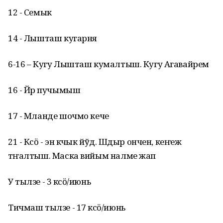
12 - Семык
14 - Лышташ кугарня
6-16 – Кугу Лышташ кумалтыш. Кугу Агавайрем
16 - Йӱр пучымыш
17 - Мланде шочмо кече
21 - Кӱсӧ - эн кӱчык йўд. Шӱдыр ончен, кеҥеж
тӱҥалтыш. Маска вийым налме жап
У тылзе - 3 кӱсӧ/июнь
Тичмаш тылзе - 17 кӱсӧ/июнь