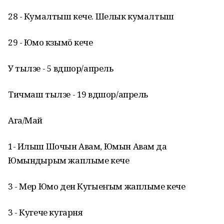
28 - Кумалтыш кече. Шелык кумалтыш
29 - Юмо кӱзымӧ кече
У тылзе - 5 вӱдшор/апрель
Тичмаш тылзе - 19 вӱдшор/апрель
Ага/Май
1- Илыш Шочын Авам, Юмын Авам да
Юмынӱдырым жаплыме кече
3 - Мер Юмо ден Кугыеҥым жаплыме кече
3 - Кугече кугарня