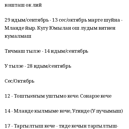
кошташ ок лий
29 идым/сентябрь - 13 сес/октябрь марте шуйна -
Мланде йыр. Кугу Юмылан ош лудым витнен
кумалмаш
Тичмаш тылзе - 14 идым/сентябрь
У тылзе - 28 идым/сентябрь
Сес/Октябрь
12 - Тоштыеҥым уштымо кече. Сонарзе кече
14 - Мланде кылмыме кече, Угинде (У пучымыш)
17 - Таргылтыш кече - тиде кечын таргылтыш-