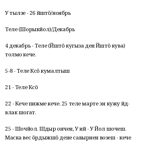
У тылзе - 26 йӱштӧ/ноябрь
Теле (Шорыкйол)/Декабрь
4 декабрь - Теле (Йӱштӧ кугыза ден Йӱштӧ кува)
толмо кече.
5-8 - Теле Кӱсӧ кумалтыш
21 - Теле Кӱсӧ
22 - Кече пижме кече. 25 теле марте эн кужу йӱд-
влак шогат.
25 - Шочйол. Шӱдыр ончен, У ий - У Йол шочеш.
Маска вес ӧрдыжшӧ дене савырнен возеш - кече