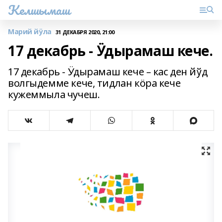
Келшымаш
Марий йӱла
31 ДЕКАБРЯ 2020, 21:00
17 декабрь - Ӱдырамаш кече.
17 декабрь - Ӱдырамаш кече – кас ден йўд
волгыдемме кече, тидлан кӧра кече
кужеммыла чучеш.