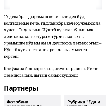
17 декабрь - Ӱдырамаш кече – кас ден йӱд
волгыдемме кече, тидлан кӧра кече кужеммыла
чучеш. Тиде кечын Йӱштӧ кугыза шӱлышыж
дене окналаште тӱрым тӱрлен коштеш.
Уремышке йӱдым амал деч посна лекман огыл –
Йӱштӧ кугыза саташтарен да кылмыктен
кертеш.
Кас ӱжара йошкарге гын, игече ояр лиеш. Игече
леве шога гын, йытын сайын кушкеш.
Партнеры
Фотобанк
Рубрика "Еда и