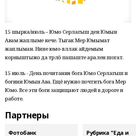
15 шырка/июль – Юмо Серлагыш ден Юмын
Авам жаплыме кече. Тыгак Мер Юмымат
жаплыман. Нине юмо-вллак айдемым
корныштыжо да тӱрлӧ пашаште арален шогат.
15 июль - День почитания бога Юмо Серлагыш и
богини Юмын Ава. Ещё нужно почтить бога Мер
Юмо. Все эти боги защищают людей в дороге и
работе.
Партнеры
Фотобанк
Рубрика "Еда и