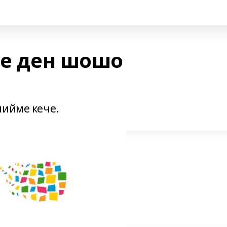
ле ден шошо
.
лийме кече.