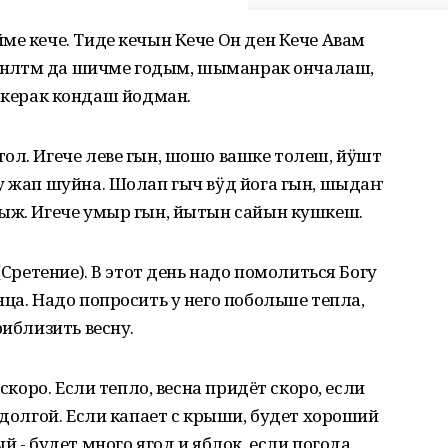
ме кече. Тиде кечын Кече Он ден Кече Авам
 нӧлтмӧ да шичме годым, шыманрак ончалаш,
ерак кондаш йодман.
ол. Игече леве гын, шошо вашке толеш, йӱштӧ
у жап шуйна. Шолап гыч вӱд йога гын, шыдаҥ
мыж. Игече умыр гын, йытын сайын кушкеш.
(Сретение). В этот день надо помолиться Богу
ца. Надо попросить у него побольше тепла,
риблизить весну.
 скоро. Если тепло, весна придёт скоро, если
 долгой. Если капает с крыши, будет хороший
й - будет много ягод и яблок. если погода