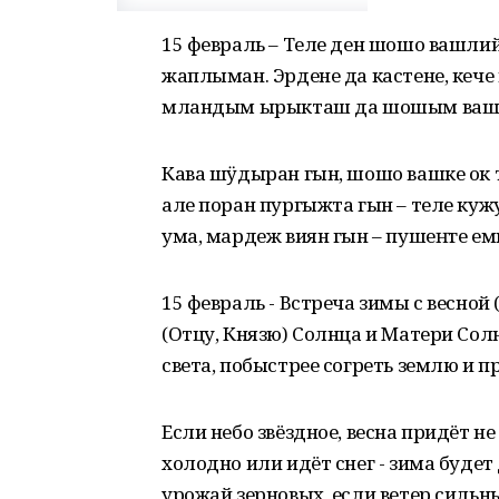
15 февраль – Теле ден шошо вашлий
жаплыман. Эрдене да кастене, кече
мландым ырыкташ да шошым вашк
Кава шӱдыран гын, шошо вашке ок т
але поран пургыжта гын – теле куж
ума, мардеж виян гын – пушеҥге е
15 февраль - Встреча зимы с весной 
(Отцу, Князю) Солнца и Матери Солн
света, побыстрее согреть землю и п
Если небо звёздное, весна придёт не
холодно или идёт снег - зима будет
урожай зерновых, если ветер сильны