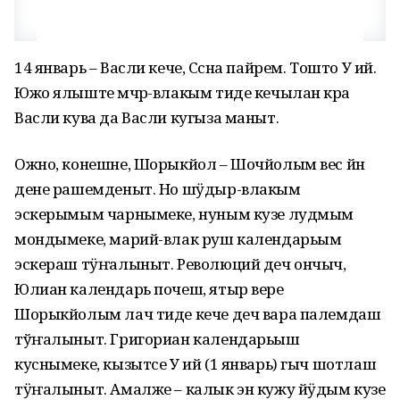
14 январь – Васли кече, Сӧсна пайрем. Тошто У ий.
Южо ялыште мӧчӧр-влакым тиде кечылан кӧра
Васли кува да Васли кугыза маныт.
Ожно, конешне, Шорыкйол – Шочйолым вес йӧн
дене рашемденыт. Но шӱдыр-влакым
эскерымым чарнымеке, нуным кузе лудмым
мондымеке, марий-влак руш календарьым
эскераш тӱҥалыныт. Революций деч ончыч,
Юлиан календарь почеш, ятыр вере
Шорыкйолым лач тиде кече деч вара палемдаш
тўҥалыныт. Григориан календарьыш
куснымеке, кызытсе У ий (1 январь) гыч шотлаш
тӱҥалыныт. Амалже – калык эн кужу йӱдым кузе