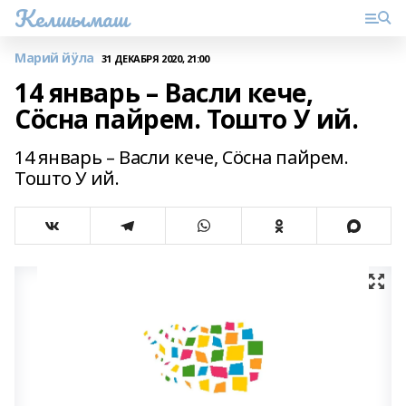
Келшымаш
Марий йӱла
31 ДЕКАБРЯ 2020, 21:00
14 январь – Васли кече,
Сӧсна пайрем. Тошто У ий.
14 январь – Васли кече, Сӧсна пайрем.
Тошто У ий.