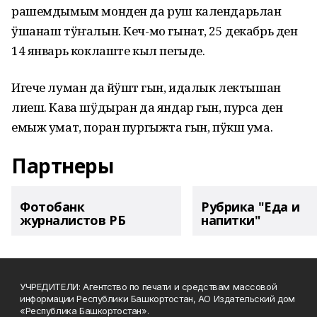
рашемдымым монден да руш календарьлан
ӱшанаш тӱҥалын. Кеч-мо гынат, 25 декабрь ден
14 январь коклаште кыл пегыде.
Игече луман да йӱштӧ гын, идалык лектышан
лиеш. Кава шӱдыран да яндар гын, пурса ден
емыж умат, поран пургыжта гын, пӱкш ума.
Партнеры
Фотобанк
Рубрика "Еда и
журналистов РБ
напитки"
УЧРЕДИТЕЛИ: Агентство по печати и средствам массовой
информации Республики Башкортостан, АО Издательский дом
«Республика Башкортостан».