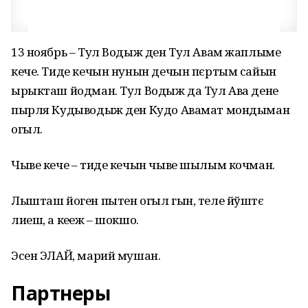
13 ноябрь – Тул Водыж ден Тул Авам жаплыме
кече. Тиде кечын нунын дечын пєртым сайын
ырыкташ йодман. Тул Водыж да Тул Ава дене
пырля Кудыводыж ден Кудо Авамат мондыман
огыл.
Чыве кече – тиде кечын чыве шылым кочман.
Лышташ йоген пытен огыл гын, теле йўштє
лиеш, а кеҥеж – шокшо.
Эсен ЭЛАЙ, марий мушан.
Партнеры