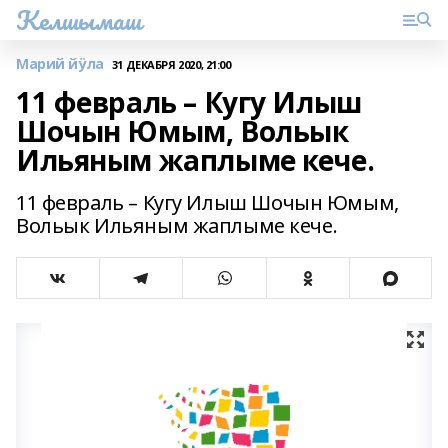
Келшымаш
Марий йӱла
31 ДЕКАБРЯ 2020, 21:00
11 февраль – Кугу Илыш
Шочын Юмым, Вольык
Ильяным жаплыме кече.
11 февраль – Кугу Илыш Шочын Юмым,
Вольык Ильяным жаплыме кече.