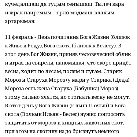
кучедалшаш да тудым сеҥышаш. Тылеч вара
изирак пайремым – тӱрлӧ модмаш-влакым
эртарыман.
11 февраль - День почитания Бога Жизни (близок
к Живе и Роду), Бога скота (близок к Велесу). В
этот день Бог Жизни, приняв человеческий облик
и играя на свирели, напоминая, что скоро придёт
весна, ходит по лесам, полям и лугам. Старик
Мороз и Старуха Мороз (у мари у Старика (Деда)
Мороза есть жена Старуха (Бабушка) Мороз)
этому сильно злятся, но отогнать весну не могут.
В этот день у Бога Жизни (Илыш Шочын) и Бога
скота (Вольык Ильян - Велес) нужно попросить
защитить от мороза и хищных животных скот,
при этом на скотину надо брызнуть немного