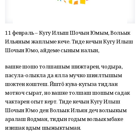
11 февраль – Кугу Илыш Шочын Юмым, Вольык
Ильяным жаплыме кече. Тиде кечын Кугу Илыш
Шочын Юмо, айдеме сыным налын,
вашке шошо толшашым шижтарен, чодыра,
пасула-олыкла да ялла мучко шиялтышым
шоктен коштеш. Йӱштӧ кува-кугыза тидлан
моткоч сырат, но вашке толшаш шошым садак
чактарен огыт керт. Тиде кечын Кугу Илыш
Шочын Юмо ден Вольык Ильян деч вольыкым
аралаш йодман, тидын годым вольык ӱмбаке
изишак вӱдым шыжыктыман.