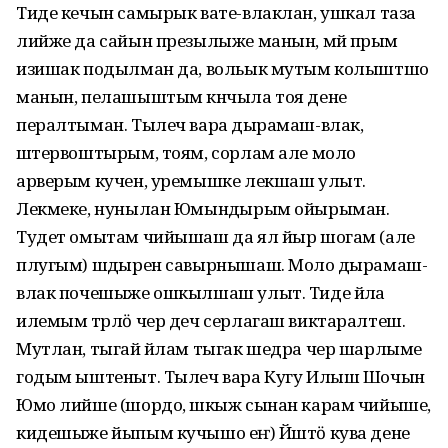
Тиде кечын самырык вате-влаклан, ушкал таза
лийже да сайын презылыже манын, мӱй пӱрым
изишак подылман да, вольык мутым колыштшо
манын, пелашыштым кӱнчыла тоя дене
пералтыман. Тылеч вара ӱдырамаш-влак,
ӱштервоштырым, тоям, сорлам але моло
арверым кучен, уремышке лекшаш улыт.
Лекмеке, нунылан Юмынӱдырым ойырыман.
Тудет омытам чийышаш да ял йыр шогам (але
плугым) шӱдырен савырнышаш. Моло ӱдырамаш-
влак почешыже ошкылшаш улыт. Тиде йӱла
илемым тӱрлӧ чер деч серлагаш виктаралтеш.
Мутлан, тыгай йӱлам тыгак шедра чер шарлыме
годым ыштеныт. Тылеч вара Кугу Илыш Шочын
Юмо лийше (шордо, ӱшкыж сынан карам чийыше,
кидешыже йыпым кучышо еҥ) Йӱштӧ кува дене