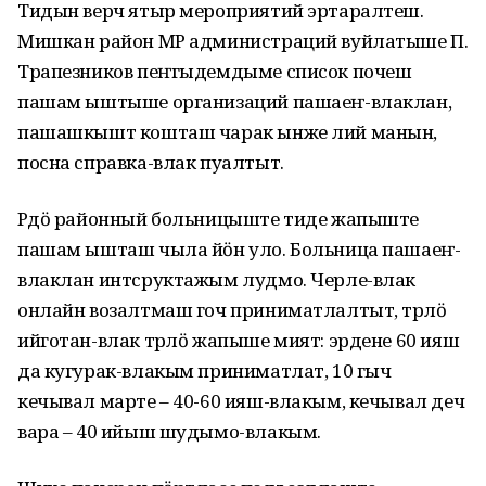
Тидын верч ятыр мероприятий эртаралтеш.
Мишкан район МР администраций вуйлатыше П.
Трапезников пеҥгыдемдыме список почеш
пашам ыштыше организаций пашаеҥ-влаклан,
пашашкышт кошташ чарак ынже лий манын,
посна справка-влак пуалтыт.
Рӱдӧ районный больницыште тиде жапыште
пашам ышташ чыла йӧн уло. Больница пашаеҥ-
влаклан интсруктажым лудмо. Черле-влак
онлайн возалтмаш гоч приниматлалтыт, тӱрлӧ
ийготан-влак тӱрлӧ жапыше мият: эрдене 60 ияш
да кугурак-влакым приниматлат, 10 гыч
кечывал марте – 40-60 ияш-влакым, кечывал деч
вара – 40 ийыш шудымо-влакым.