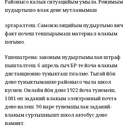
Районысо калык ситуацийым умыла. Режимым
пудыртышо-влак дене мутланымаш
эртаралтеш. Самоизоляцийым пудыртымо вич
факт почеш текшырымаш материал-влакым
погымо.
Ушешатрена: законым пудыртымылан штраф
пышталтеш. 6 апрель гыч БР-те йоча-влакым
дистанционно туныкташ тӱҥалме. Тыгай йӧн
дене туныктымашке районысо чыла школ
куснен. Онлайн йӧн дене 1922 йоча тунемеш,
1081 еҥ заданий-влакым электронный почта
дене налеш. 90 наре тунемшылан заданий-
влакым суртышкышт школ автобус дене
намият.