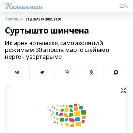
Келшымаш
Тазалык
31 ДЕКАБРЯ 2020, 21:00
Суртышто шинчена
Ик арня эртымеке, самоизоляций
режимым 30 апрель марте шуйымо
нерген увертарыме