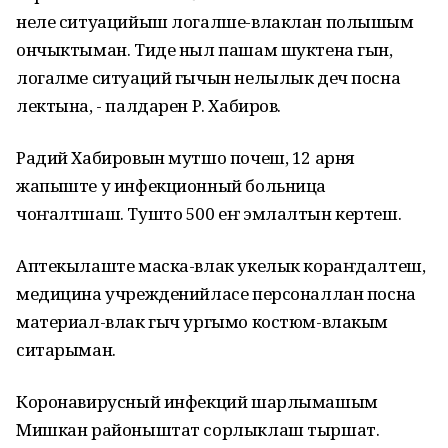
неле ситуацийыш логалше-влаклан полышым
ончыктыман. Тиде ныл пашам шуктена гын,
логалме ситуаций гычын нелылык деч посна
лектына, - палдарен Р. Хабиров.
Радий Хабировын мутшо почеш, 12 арня
жапыште у инфекционный больница
чоҥалтшаш. Тушто 500 еҥ эмлалтын кертеш.
Аптекылаште маска-влак укелык кораҥдалтеш,
медицина учрежденийласе персоналлан посна
материал-влак гыч ургымо костюм-влакым
ситарыман.
Коронавирусный инфекций шарлымашым
Мишкан районыштат сорлыклаш тыршат.