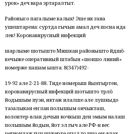
урок» деч вара эртаралтыт.
Районысо пагалыме калык! Эше ик гана
ушештарена: суртда гычын амал деч посна ида
лек! Коронавирусный инфекций
шарлыме шотышто Мишкан районышто йӱдшӧ-
кечыже оперативный штабын «шокшо линий»
номерже пашам ышта: 8(347)492-
19-92 але 2-21-88. Тиде номерыш йыҥгыртен,
коронавирусный инфекций шотышто тӱрлӧ
йодышым пуэн, иктаж илалше але лушкыдо
тазалыкан еҥлан полышым ончыкташ,
волонтер-влак дечын кочкыш ден эмым налаш
полышым йодын, йот эл гыч але РФ-н вес
регионлаж гыч шукерте огыл толшо еҥ-влак