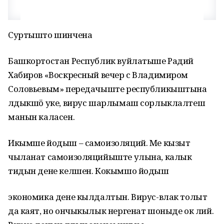
Суртышто шинчена
Башкортостан Республик вуйлатыше Радий
Хабиров «Воскресный вечер с Владимиром
Соловьевым» передачыште республикыштына
лӱдыкшӧ уке, вирус шарлымаш сорлыклалтеш
манын каласен.
Икымше йодыш – самоизоляций. Ме кызыт
чыланат самоизоляцийыште улына, калык
тидын дене келшен. Кокымшо йодыш
экономика дене кылдалтын. Вирус-влак толыт
да каят, но ончыкылык нергенат шоныде ок лий.