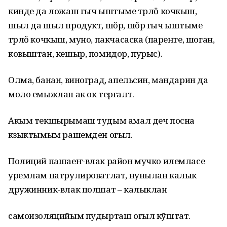
кинде да ложаш гыч ыштыме тӱрлӧ кочкыш,
шыл да шыл продукт, шӧр, шӧр гыч ыштыме
тӱрлӧ кочкыш, муно, пакчасаска (пареҥге, шоган,
ковыштан, кешыр, помидор, пурыс).
Олма, банан, виноград, апельсин, мандарин да
моло емыжлан ак ок тергалт.
Акым текшырымаш тудым амал деч посна
кӱзыктымым рашемден огыл.
Полиций пашаеҥ-влак район мучко илемласе
уремлам патрулироватлат, нунылан калык
дружинник-влак полшат – калыклан
самоизоляцийым пудырташ огыл кўштат.