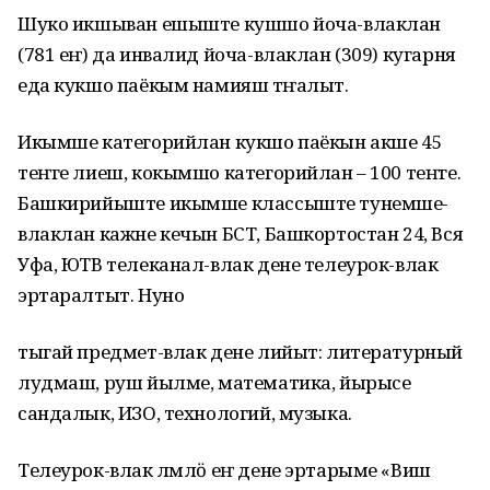
Шуко икшыван ешыште кушшо йоча-влаклан
(781 еҥ) да инвалид йоча-влаклан (309) кугарня
еда кукшо паёкым намияш тӱҥалыт.
Икымше категорийлан кукшо паёкын акше 45
теҥге лиеш, кокымшо категорийлан – 100 теҥге.
Башкирийыште икымше классыште тунемше-
влаклан кажне кечын БСТ, Башкортостан 24, Вся
Уфа, ЮТВ телеканал-влак дене телеурок-влак
эртаралтыт. Нуно
тыгай предмет-влак дене лийыт: литературный
лудмаш, руш йылме, математика, йырысе
сандалык, ИЗО, технологий, музыка.
Телеурок-влак лӱмлӧ еҥ дене эртарыме «Виш