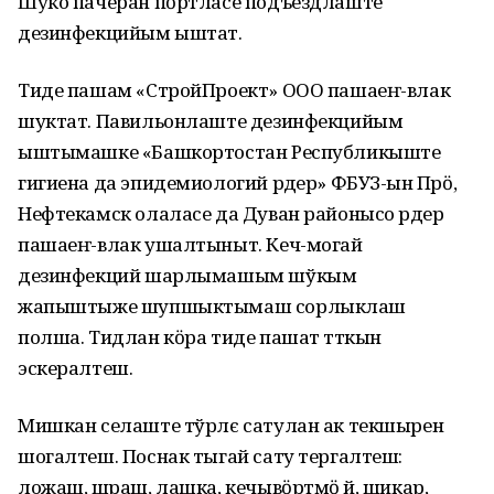
Шуко пачеран пӧртласе подъездлаште
дезинфекцийым ыштат.
Тиде пашам «СтройПроект» ООО пашаеҥ-влак
шуктат. Павильонлаште дезинфекцийым
ыштымашке «Башкортостан Республикыште
гигиена да эпидемиологий рӱдер» ФБУЗ-ын Пӱрӧ,
Нефтекамск олаласе да Дуван районысо рӱдер
пашаеҥ-влак ушалтыныт. Кеч-могай
дезинфекций шарлымашым шўкым
жапыштыже шупшыктымаш сорлыклаш
полша. Тидлан кӧра тиде пашат тӱткын
эскералтеш.
Мишкан селаште тўрлє сатулан ак текшырен
шогалтеш. Поснак тыгай сату тергалтеш:
ложаш, шӱраш, лашка, кечывӧртмӧ ӱй, шикар,