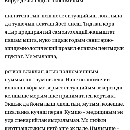
Вирус дечын лӱдын экономикым
шалатена гын, пеш неле ситуацийыш логалына
да тушечын лекташ йӧсӧ лиеш. Тидлан кӧра
ятыр предприятий самоизоляций жапыштат
пашам ышта, нуно тидын годым санитарно-
эпидемиологический правил-влакым пеҥгыдын
шуктат. Ме мыланна,
регион-влаклан, ятыр полномочийым
пуымылан таум ойлена. Нине полномочий-
влаклан кӧра ме верысе ситуацийым эскерен да
келшыше мерым шке приниматлен кертына.
Экшык да йоҥылыш лиеш гын, мутым, конешне,
шкаланна кучаш перна. Кумшо – медициным эн
уда сценарийлан ямдылыман. Мо лийын
кертшашлыкым нигӧ эше ок пале. Нылымше –