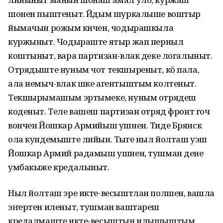
шонен пыштеныт. Йӱдым шуркалыше воштыр
йымачын рожым кӱнчен, чодырашкыла
куржыныт. Чодыраште ятыр жап перныл
коштыныт, вара партизан-влак деке логалыныт.
Отрядыште нуным чот текшыреныт, кӧ пала,
ала немыч-влак шке агентыштым колтеныт.
Текшырымашым эртымеке, нуным отрядеш
коденыт. Теле вашеш партизан отряд фронт гоч
вончен Йошкар Армийыш ушнен. Тиде Брянск
ола кундемыште лийын. Тыге ныл йолташ уэш
Йошкар Армий радамыш ушнен, тушман дене
умбакыже кредалыныт.
Ныл йолташ эре икте-весыштлан полшен, вашла
эҥертен иленыт, тушман ваштареш
кредалмаште икте-весыштын илышыштым