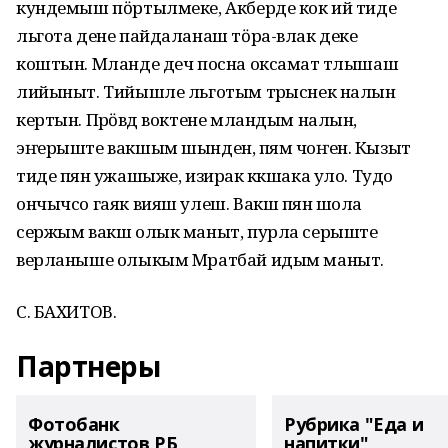
кундемыш пӧртылмеке, Акберде кок ий тиде
льгота дене пайдаланаш тӧра-влак деке
коштын. Мланде деч посна оксамат тӱлышаш
лийыныт. Тийышле льготым тӱрыснек налын
кертын. Пӱрӧвӱд воктене мландым налын,
эҥерыште вакшым шынден, пӱям чоҥен. Кызыт
тиде пӱян ужашыже, изирак кӱкшака уло. Тудо
ончычсо гаяк вияш улеш. Вакш пӱян шола
сержым вакш олык маныт, пурла серыште
верланыше олыкым Мратбай идым маныт.
С. БАХИТОВ.
Партнеры
Фотобанк
Рубрика "Еда и
журналистов РБ
напитки"