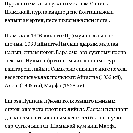
Пурлаште мыйын ужалыме ачам Салиев
Шамыкай, пурла кидше дене йолташыжын
вачыш эҥертен, пеле шыргыжалын шога…
Шамыкай 1906 ийыште Пӱрӧмучаш ялыште
шочын. 1930 ийыште Йылыш ӱдырым марлан
налын, ешым поген. Вара ача-ава сурт гыч посна
лектын. Нунын пӧртышт мыйын шочмо сурт
ваштареш лийын. Самырык ешыште икте почеш
весе икшыве-влак шочыныт: Айгалче (1932 ий),
Алеш (1935 ий), Марфа (1938 ий).
Еш оза Пушкин лўмеш колхозышто имньым
ончен, эше уста плотник лийын. Ласкан илышаш
да пашам ыштышашым кенета тӱҥалше шучко
сар лугыч ыштен. Шамыкай кум ияш Марфа