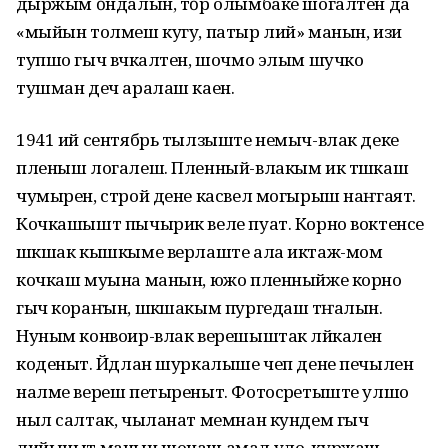
ӱдыржым ӧндалын, тӧр олымбаке шогалтен да
«мыйын толмеш кугу, патыр лий» манын, изи
тупшо гыч вӱчкалтен, шочмо элым шучко
тушман деч аралаш каен.
1941 ий сентябрь тылзыште немыч-влак деке
пленыш логалеш. Пленный-влакым ик тӱшкаш
чумырен, строй дене касвел могырыш наҥгаят.
Кочкашышт пычырик веле пуат. Корно воктенсе
шӱкшак кышкыме верлаште ала иктаж-мом
кочкаш муына манын, южо пленныйже корно
гыч кораҥын, шӱкшакым пургедаш тӱҥалын.
Нуным конвоир-влак верешыштак лӱйкален
коденыт. Йӱдлан шуркалыше чеп дене печылен
налме вереш петыреныт. Фотосӱретыште улшо
ныл салтак, чыланат мемнан кундем гыч
лийыныт манын шонаш амал уло, куржаш