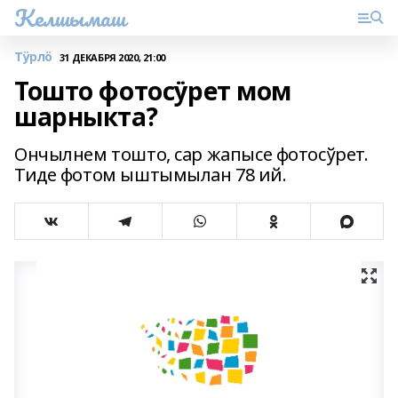
Келшымаш
Тӱрлӧ
31 ДЕКАБРЯ 2020, 21:00
Тошто фотосӱрет мом
шарныкта?
Ончылнем тошто, сар жапысе фотосўрет.
Тиде фотом ыштымылан 78 ий.