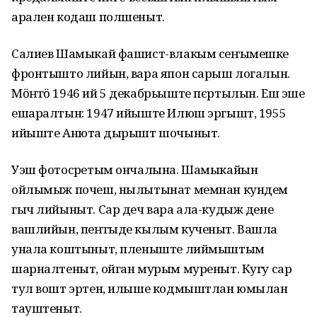
арален кодаш полшеныт.
Салиев Шамыкай фашист-влакым сеҥымешке
фронтышто лийын, вара япон сарыш логалын.
Мӧҥгӧ 1946 ий 5 декабрьыште пєртылын. Еш эше
ешаралтын: 1947 ийыште Илюш эргышт, 1955
ийыште Анюта ӱдырышт шочыныт.
Уэш фотосӱретым ончалына. Шамыкайын
ойлымыж почеш, нылытынат мемнан кундем
гыч лийыныт. Сар деч вара ала-кудыж дене
вашлийын, пеҥгыде кылым кученыт. Вашла
унала коштыныт, пленыште лиймыштым
шарналтеныт, ойган мурым муреныт. Кугу сар
тул вошт эртен, илыше кодмыштлан юмылан
тауштеныт.