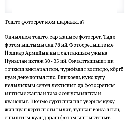
Тошто фотосӱрет мом шарныкта?
Ончылнем тошто, сар жапысе фотосӱрет. Тиде
фотом ыштымылан 78 ий. Фотосӱретыште ме
Йошкар Армийын ныл салтакшым ужына.
Нунылан иктаж 30 - 35 ий. Ончалтышышт ик
точкыш виктаралтын, чурийышт волгыдо, кӧргӧ
куан дене почылтшо. Вик коеш, нуно кугу
нелылыкым сеҥен лектыныт да фотосӱретым
ыштыме жаплан таза-эсен улмыштлан
куаненыт. Шочмо суртышкышт уверым кужу
жап пуэн кертын огытылат, тўшкан войзалтын,
ешыштым куандараш фотом ыштыктеныт.