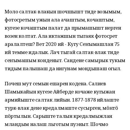
Моло салтак-влакын шочшышт тиде возымым,
фотосӱретым ужын ала ачаштым, кочаштым,
кугезе кочаштым палат да пӱрымашышт нерген
возен колтат. Ала иктажшын тыгаяк фотосӱрет
аралалтеш? Вет 2020 ий - Кугу Сеҥымашлан 75
ий темме идалык. Лач тыгай салтак-влак тиде
сеҥымашым конденыт. Сандене самырык тукым
тидым палышаш да нигунам мондышаш огыл.
Почеш мут семын ешарен кодена. Салиев
Шамыкайын кугезе Айберде кочаже кугыжан
армийыште салтак лийын. 1877-1878 ийлаште
турк-влак дене кредалмаште сусырген, мӧҥгӧ
пӧртылын. Сарыште талын кредалмыжлан
мландым налаш льготым пуэныт. Шочмо