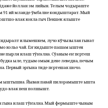
йдаже йоллан эм лийын. Телым чодыраште
 91 ий мланде ўмбалне кондыштарат. Мый
оштшо-влак кокла гыч Пекшек ялыште
индыралт илымешкем, лучо кўчызылан гынат
мо кольо чай. Еҥ кидыште пашам ыштен
ене пырля илаш тўҥална. Сўаным еҥ пєртеш
будка ыле, тудым омыж дене леведна, печым
. Первый эргына тиде пєртешак шочо.
ртым ыштышна. Йыван павай пилорамыште ышта
кудо-влак пеш полшышт.
лян гына илаш тўҥална. Мый фермыште чывым