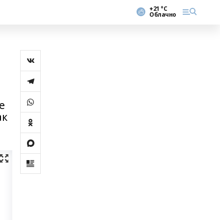
+21 °С
Облачно
е
ак