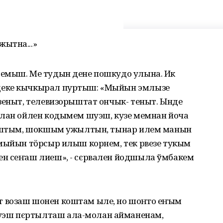
ытна...»
темыш. Ме тудын дене пошкудо улына. Ик
деке кычкырал пуртыш: «Мыйын эмлызе
зеныт, телевизорыштат ончык- теныт. Ынде
млан ойлен кодымем шуэш, кузе мемнан йоча
 йўштым, шокшым ужылтын, тынар илем манын
 мыйын тӧрсыр илыш корнем, тек рвезе тукым
ен сеҥаш лиеш», - сєрвален йодшыла ўмбакем
 возаш шонен коштам ыле, но шоҥго еҥым
эш пєртылташ ала-молан айманенам,