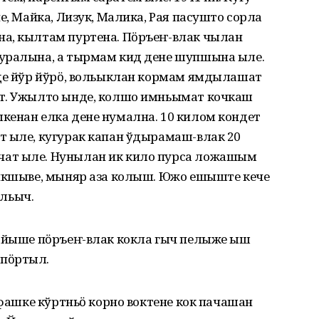
е, Майка, Лизук, Малика, Рая пасушто сорла
а, кылтам пуртена. Пӧръеҥ-влак чылан
куралына, а тырмам кид дене шупшына ыле.
ыде йўр йўрӧ, вольыклан кормам ямдылашат
шт. Ужылто ынде, колшо имньымат кочкаш
кенан елка дене нумална. 10 килом кондет
т ыле, кугурак капан ўдырамаш-влак 20
ат ыле. Нунылан ик кило пурса ложашым
 икшыве, мыняр аза колыш. Южо ешыште кече
льыч.
кайыше пӧръеҥ-влак кокла гыч пелыже ыш
 пӧртыл.
Уфашке кўртньӧ корно воктене кок пачашан