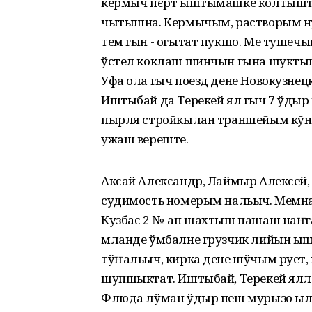
кермыч пєрт ыштымашке колтышт. 
чытышна. Кермычым, растворым ну
тем гын - огытат пукшо. Ме туше
ўстел коклаш шинчын гына шукты
Уфа ола гыч поезд дене Новокузне
Иштыбай да Терекей ял гыч 7 ўдыр
пырля стройкылан траншейым кўн
ужаш вереште.
Аксай Александр, Лаймыр Алексей,
судимость номерым нальыч. Мемнам
Кузбас 2 №-ан шахтыш пашаш наҥг
мланде ўмбалне грузчик лийын ыш
тўҥальыч, кирка дене шўчым рует, 
шупшыктат. Иштыбай, Терекей ялл
Флюда лўман ўдыр пеш мурызо ыле