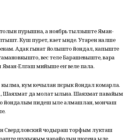
 толын пурышна, а ноябрь тылзыште Яман-
ышт. Куш пурет, кает ынде. Утарен налше
каенам. Адак гынат йолышто йондал, капыште
тамановкышто, вес теле Барашевыште, вара
 Яман-Елгаш мийыше еҥ веле пала.
 кылма, кум кечылан пєрык йондал комарла.
ка, Шаяхмат да молат ыльна. Шаяхмат павайым
до йондалым пидеш ыле алмашлан, мончаш
е.
ан Свердловский чодыраш торфым лукташ
ыраште шукыжым чарайолын шогена ыле.