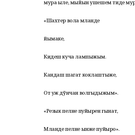
мура ыле, мыйын ушешем тиде мур
«Шахтер вола мланде
йымаке,
Кидеш куча лампыжым.
Кандаш шагат коклаштыже,
От уж дўнчан волгыдыжым».
«Резык пелне пуйырен гынат,
Мланде пелне ынже пуйыро».