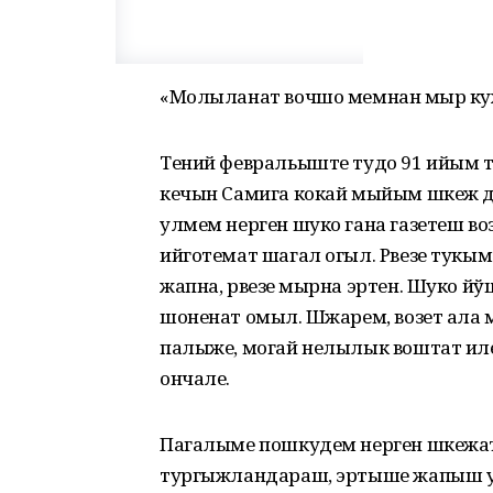
«Молыланат вочшо мемнан ӱмыр куж
Тений февральыште тудо 91 ийым 
кечын Самига кокай мыйым шкеж 
улмем нерген шуко гана газетеш во
ийготемат шагал огыл. Рвезе тукы
жапна, рвезе ӱмырна эртен. Шуко
шоненат омыл. Шӱжарем, возет ала
палыже, могай нелылык воштат ил
ончале.
Пагалыме пошкудем нерген шкежат
тургыжландараш, эртыше жапыш у