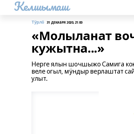
Келшымаш
Тӱрлӧ
31 ДЕКАБРЯ 2020, 21:00
«Молыланат во
кужытна...»
Нерге ялын шочшыжо Самига кок
веле огыл, мӱндыр верлаштат сай
улыт.