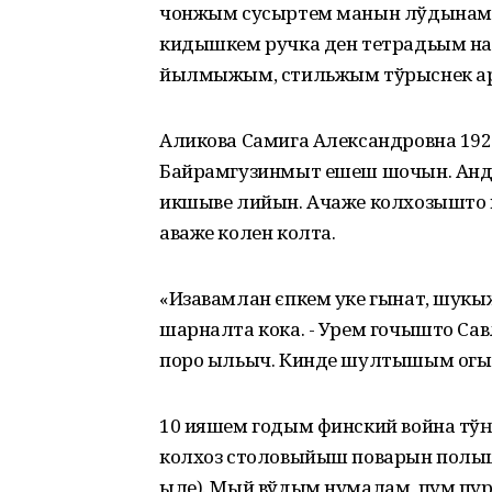
чонжым сусыртем манын лўдынам. 
кидышкем ручка ден тетрадьым на
йылмыжым, стильжым тўрыснек а
Аликова Самига Александровна 19
Байрамгузинмыт ешеш шочын. Анд
икшыве лийын. Ачаже колхозышто
аваже колен колта.
«Изавамлан єпкем уке гынат, шук
шарналта кока. - Урем гочышто Сав
поро ыльыч. Кинде шултышым огыт
10 ияшем годым финский война тў
колхоз столовыйыш поварын полы
ыле). Мый вўдым нумалам, пум пурт