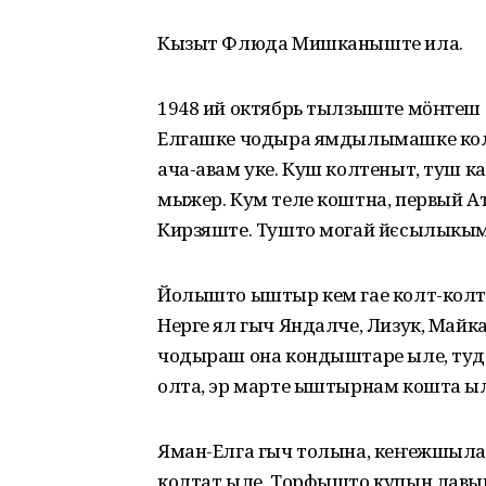
Кызыт Флюда Мишканыште ила.
1948 ий октябрь тылзыште мӧҥгеш
Елгашке чодыра ямдылымашке колт
ача-авам уке. Куш колтеныт, туш 
мыжер. Кум теле коштна, первый А
Кирзяште. Тушто могай йєсылыкым
Йолышто ыштыр кем гае колт-колт
Нерге ял гыч Яндалче, Лизук, Май
чодыраш она кондыштаре ыле, ту
олта, эр марте ыштырнам кошта ыл
Яман-Елга гыч толына, кеҥежшыл
колтат ыле. Торфышто купын лав