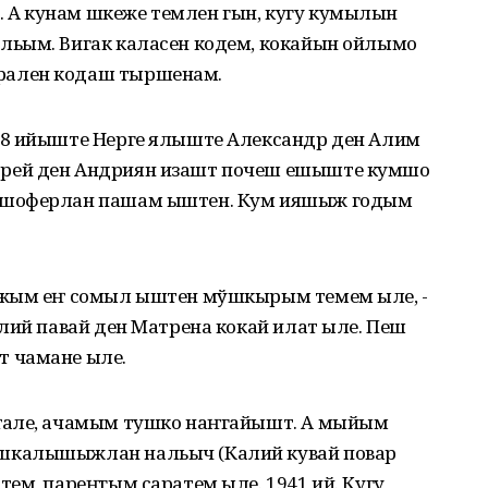
А кунам шкеже темлен гын, кугу кумылын
льым. Вигак каласен кодем, кокайын ойлымо
рален кодаш тыршенам.
28 ийыште Нерге ялыште Александр ден Алим
рей ден Андриян изашт почеш ешыште кумшо
 шоферлан пашам ыштен. Кум ияшыж годым
ыжым еҥ сомыл ыштен мўшкырым темем ыле, -
лий павай ден Матрена кокай илат ыле. Пеш
 чамане ыле.
ҥале, ачамым тушко наҥгайышт. А мыйым
шкалышыжлан нальыч (Калий кувай повар
ем, пареҥгым саратем ыле. 1941 ий. Кугу