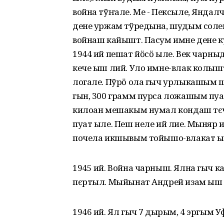
война тўҥале. Ме - Пексыле, Яндалч
дене уржам тўредына, шудым солен
войнаш кайышт. Пасум имне дене 
1944 ий пешат йӧсӧ ыле. Век чарн
кече ыш лий. Уло имне-влак колы
логале. Пўрӧ ола гыч урлыкашым ш
гын, 300 грамм пурса ложашым пуа
килоан мешакым нумал кондаш тєч
пуат ыле. Пеш неле ий лие. Мыняр
почела икшывым тойышо-влакат ы
1945 ий. Война чарныш. Ялна гыч 
пєртыл. Мыйынат Андрей изам ыш
1946 ий. Ял гыч 7 ӱдырым, 4 эргым 