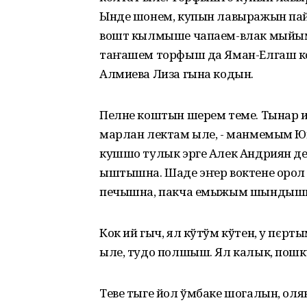
Ынде шонем, купын лавыражын па
вошт кылмыше чапаем-влак мыйым
таҥашем торфыш да Яман-Елгаш к
Алмиева Лиза гына кодын.
Пелне коштын шерем теме. Тынар 
марлан лектам ыле, - манмемым Ю
кушшо тулык эрге Алек Андриян д
ыштышна. Шаде эҥер воктене орол 
печышна, пакча емыжым шындышна
Кок ий гыч, ял кўтўм кўтен, у пє
ыле, тудо полшыш. Ял калык, пош
Теве тыге йол ўмбаке шогалын, о