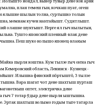
Йолышто йондал, вынер тувыр дене кок арня
мална, план темеш гын, кочкаш пуат, огеш
чын ялышке шылын толна, суртышко толын
шна, мемнам кучен наҥгайышт. Судитлышт.
цкий олашке шуктышт. Нерге ял гыч нылытын,
 ыльна. Тушто японский пленный-влак дене
чышна. Пеш шуко колышо японец-влакым
 Майка пырля коштна. Кум тылзе гыч оҥна гыч
 Кемеровский область, Ленинск - Кузнецк -
айышт. Илышна финский пӧртыштӧ, 3 тылзе
тышна. Вара шагат чот дене шахтыш пурташ
вагонеткыш оптет, электричка дене
а гыч 7 тотар ўдыр дене пырля ыштышна.
. Эртак шахтыш волымо годым тыге татарла