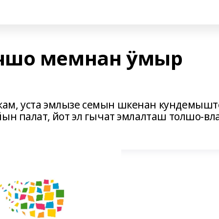
чшо мемнан ӱмыр
ам, уста эмлызе семын шкенан кундемышт
ын палат, йот эл гычат эмлалташ толшо-вл