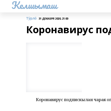
Келшымаш
Тӱрлӧ
31 ДЕКАБРЯ 2020, 21:00
Коронавирус по
Коронавирус подпискылан чарак о