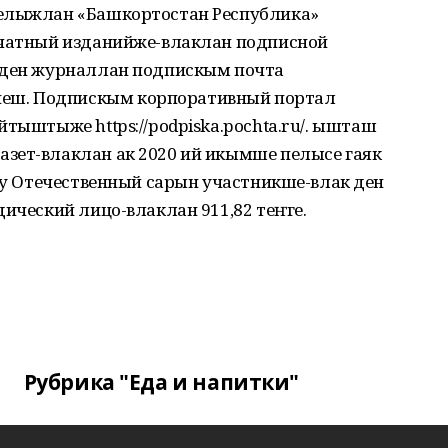
пелыжлан «Башкортостан Республика»
ечатный изданийже-влаклан подписной
 ден журналлан подпискым почта
еш. Подпискым корпоративный портал
йтыштыже https://podpiska.pochta.ru/. ышташ
зет-влаклан ак 2020 ий икымше пелысе гаяк
угу Отечественный сарын участникше-влак ден
дический лицо-влаклан 911,82 теҥге.
Рубрика "Еда и напитки"