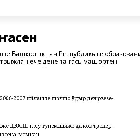
ҥасен
те Башкортостан Республикысе образован
ствыжлан ече дене таҥасымаш эртен
 2006-2007 ийлаште шочшо ӱдыр ден рвезе-
же ДЮСШ-н лу тунемшыже да кок тренер-
ласена, мемнан