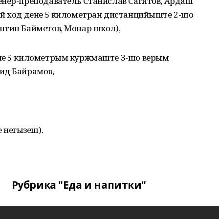
енер-преподаватель Станислав Сагитов, Ардаш
ий ход дене 5 километран дистанцийыште 2-шо
нтин Байметов, Монар школ),
ене 5 километрым куржмаште 3-шо верым
ид Байрамов,
 негызеш).
Рубрика "Еда и напитки"