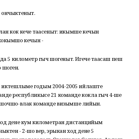
 ончыктеныт.
ан кок кече таҥасеныт: икымше кечын
кокымшо кечын -
 да 5 километр гыч шогеныт. Игече таҥасаш пеш
 шоген.
иктешлыме годым 2004-2005 ийлаште
нде республикысе 21 команде кокла гыч 4-ше
е шочшо-влак команде визымше лийын.
ход дене кум километран дистанцийым
ктен - 2-шо вер, эрыкан ход дене 5