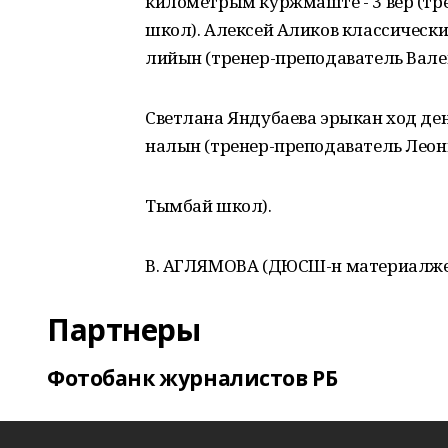
километрым куржмаште - 3 вер (тр
школ). Алексей Аликов классическ
лийын (тренер-преподаватель Вале
Светлана Яндубаева эрыкан ход д
налын (тренер-преподаватель Леон
Тымбай школ).
В. АГЛЯМОВА (ДЮСШ-н материалже
Партнеры
Фотобанк журналистов РБ