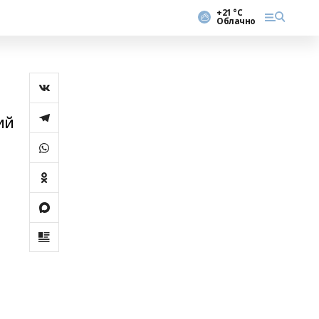
+21 °С
Облачно
ий