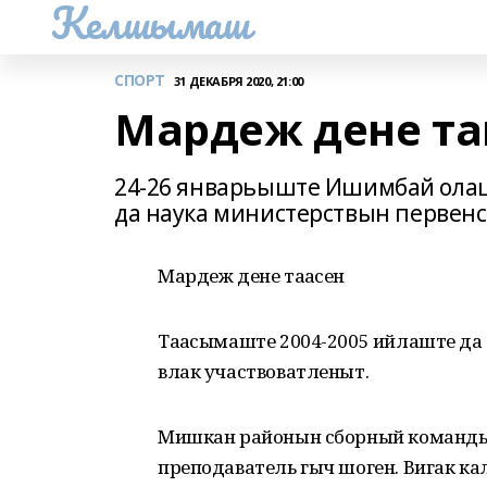
Келшымаш
СПОРТ
31 ДЕКАБРЯ 2020, 21:00
Мардеж дене та
24-26 январьыште Ишимбай олаш
да наука министерствын первен
Мардеж дене таҥасен
Таҥасымаште 2004-2005 ийлаште да
влак участвоватленыт.
Мишкан районын сборный команды
преподаватель гыч шоген. Вигак ка