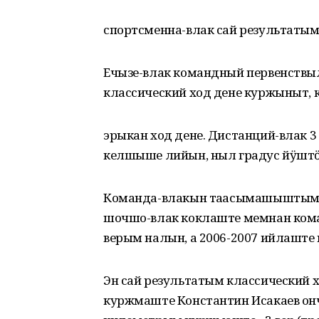
спортсменна-влак сай результатым
Ечызе-влак командный первенствыл
классический ход дене куржыныт, 
эрыкан ход дене. Дистанций-влак 3
келшыше лийын, ныл градус йӱштӧ
Команда-влакын таҥасымашыштым 
шочшо-влак коклаште мемнан кома
верым налын, а 2006-2007 ийлашт
Эн сай результатым классический 
куржмаште Константин Исакаев ончы