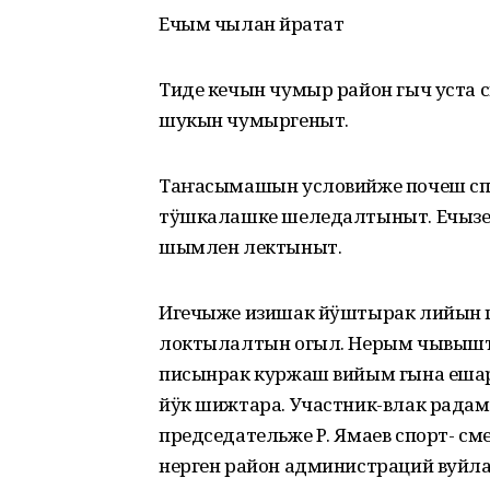
Ечым чылан йӧратат
Тиде кечын чумыр район гыч уста 
шукын чумыргеныт.
Таҥасымашын условийже почеш спо
тӱшкалашке шеледалтыныт. Ечызе-
шымлен лектыныт.
Игечыже изишак йӱштырак лийын 
локтылалтын огыл. Нерым чывыш
писынрак куржаш вийым гына ешар
йӱк шижтара. Участник-влак рада
председательже Р. Ямаев спорт- с
нерген район администраций вуйл