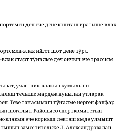
спортсмен ден ече дене кошташ йӧратыше-влак
ртсмен-влак ийгот шот дене тӱрлӧ
влак старт тӱҥалме деч ончыч ече трассым
гынат, участник-влакын кумылышт
талаш тєчышє мардеж нунылан утларак
ен. Теве таҥасымаш тӱҥалме нерген фанфар
мын шогалыт. Районысо спорткомитетын
мен-влакын ече корныш лекташ ямде улмышт
атышын заместительже Л. Александровалан