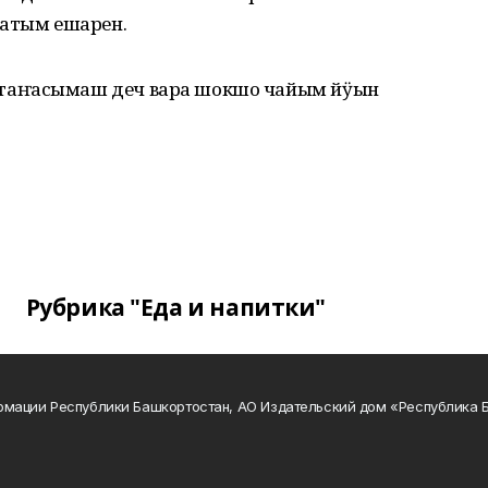
уатым ешарен.
таҥасымаш деч вара шокшо чайым йӱын
Рубрика "Еда и напитки"
рмации Республики Башкортостан, АО Издательский дом «Республика 