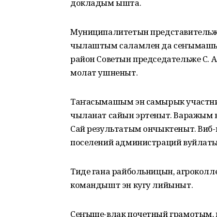
докладым ышта.
Муниципалитетын представительже
чылаштым саламлен да сеҥымашы
район Советын председательже С. А
молат ушненыт.
Таҥасымашым эн самырык участни
чыланат сайын эртеныт. Варажым 
Сай результатым ончыктеныт. Виб-
поселений администраций вуйлаты
Тиде гана райбольницын, агроколл
командышт эн кугу лийыныт.
Сеҥыше-влак почетный грамотым,