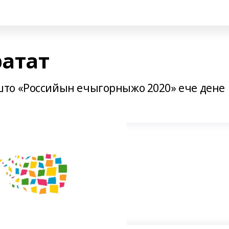
атат
то «Российын ечыгорныжо 2020» ече дене