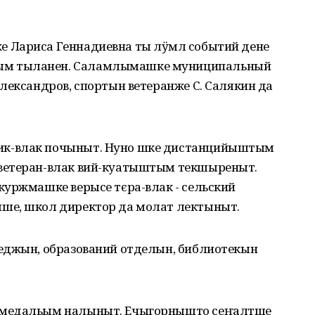
 Лариса Геннадиевна ты лӱмлӧ событий дене
м тыланен. Саламлымашке муниципальный
лександров, спортын ветеранже С. Салякин да
к-влак почыныт. Нуно шке дистанцийыштым
ветеран-влак вий-куатыштым текшыреныт.
куржмашке верысе тєра-влак - сельский
ше, школ директор да молат лектыныт.
еджын, образований отделын, библиотекын
 медальым налыныт. Ечыгорнышто сеҥалтше