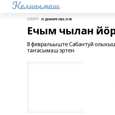
Келшымаш
СПОРТ
31 ДЕКАБРЯ 2020, 21:00
Ечым чылан йӧр
8 февральыште Сабантуй олыкыш
таҥасымаш эртен