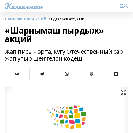
Келшымаш
Сеҥымашлан 75 ий
31 ДЕКАБРЯ 2020, 21:00
«Шарнымаш пырдыж»
акций
Жап писын эрта, Кугу Отечественный сар
жап утыр шеҥгелан кодеш