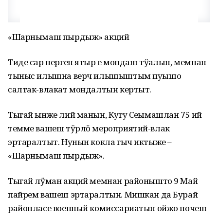
«Шарнымаш пырдыж» акций
Тиде сар нерген ятыр еҥ мондаш тӱҥалын, мемнан
тыныс илышна верч илышыштым пуышо
салтак-влакат мондалтын кертыт.
Тыгай ынже лий манын, Кугу Сеҥымашлан 75 ий
темме вашеш тӱрлӧ мероприятий-влак
эртаралтыт. Нунын кокла гыч иктыже –
«Шарнымаш пырдыж».
Тыгай лӱман акций мемнан районышто 9 Май
пайрем вашеш эртаралтын. Мишкан да Бурай
районласе военный комиссариатын ойжо почеш