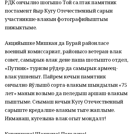
РДК ончылно шогышо Той салтак памятник
постамент йыр Кугу Отечественный сарын
участникше-влакын фотографийыштым
пижыктыме.
Акцийышке Мишкан да Бурай районласе
военный комиссариат, районысо ветеран-влак
совет, самырык-влак дене паша шотышто отдел,
«Путник» туризм рўдер да самырык армеец-
влак ушненыт. Пайрем кечын памятник
ончылно йӱлышӧ сорта-влакым шындылын «75
лет» манын возымо да пеледыш аршаш-влакым
пыштыме. Сеҥымаш кечын Кугу Отечественный
сарыште кредалше-влакым тыге жаплыме.
Икманаш, кугезына-влак огыт мондалт!
Кугешнена! Шарнена! Пагалена!