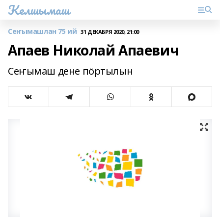
Келшымаш
Сеҥымашлан 75 ий
31 ДЕКАБРЯ 2020, 21:00
Апаев Николай Апаевич
Сеҥымаш дене пӧртылын