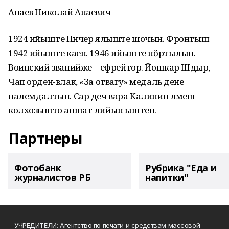
Апаев Николай Апаевич
1924 ийыште Пӱнчер ялыште шочын. Фронтыш
1942 ийыште каен. 1946 ийыште пӧртылын.
Воинский званийже – ефрейтор. Йошкар Шӱдыр,
Чап орден-влак, «За отвагу» медаль дене
палемдалтын. Сар деч вара Калинин лӱмеш
колхозышто апшат лийын ыштен.
Партнеры
Фотобанк
Рубрика "Еда и
журналистов РБ
напитки"
УЧРЕДИТЕЛИ: Агентство по печати и средствам массовой