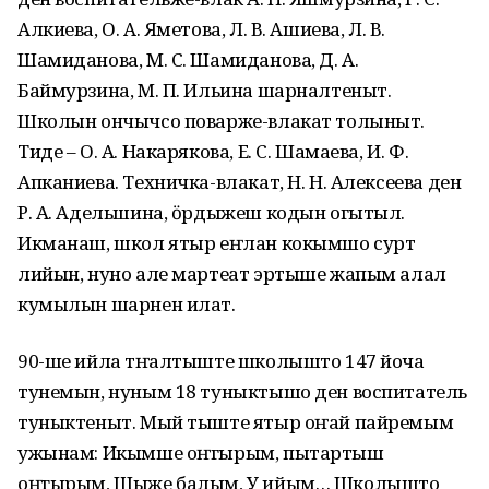
Алкиева, О. А. Яметова, Л. В. Ашиева, Л. В.
Шамиданова, М. С. Шамиданова, Д. А.
Баймурзина, М. П. Ильина шарналтеныт.
Школын ончычсо поварже-влакат толыныт.
Тиде – О. А. Накарякова, Е. С. Шамаева, И. Ф.
Апканиева. Техничка-влакат, Н. Н. Алексеева ден
Р. А. Адельшина, ӧрдыжеш кодын огытыл.
Икманаш, школ ятыр еҥлан кокымшо сурт
лийын, нуно але мартеат эртыше жапым алал
кумылын шарнен илат.
90-ше ийла тӱҥалтыште школышто 147 йоча
тунемын, нуным 18 туныктышо ден воспитатель
туныктеныт. Мый тыште ятыр оҥай пайремым
ужынам: Икымше оҥгырым, пытартыш
оҥгырым, Шыже балым, У ийым… Школышто