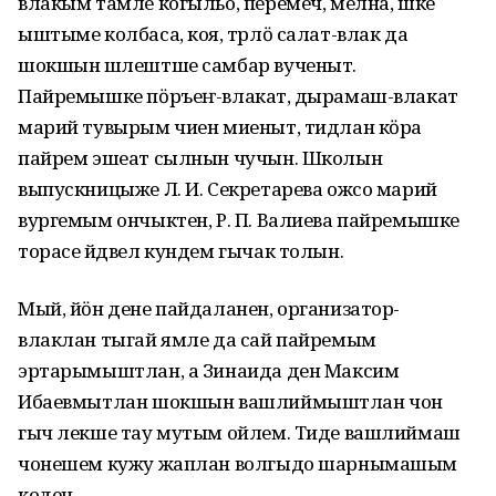
влакым тамле когыльо, перемеч, мелна, шке
ыштыме колбаса, коя, тӱрлӧ салат-влак да
шокшын шӱлештше самбар вученыт.
Пайремышке пӧръеҥ-влакат, ӱдырамаш-влакат
марий тувырым чиен миеныт, тидлан кӧра
пайрем эшеат сылнын чучын. Школын
выпускницыже Л. И. Секретарева ожсо марий
вургемым ончыктен, Р. П. Валиева пайремышке
торасе йӱдвел кундем гычак толын.
Мый, йӧн дене пайдаланен, организатор-
влаклан тыгай ямле да сай пайремым
эртарымыштлан, а Зинаида ден Максим
Ибаевмытлан шокшын вашлиймыштлан чон
гыч лекше тау мутым ойлем. Тиде вашлиймаш
чонешем кужу жаплан волгыдо шарнымашым
коден.