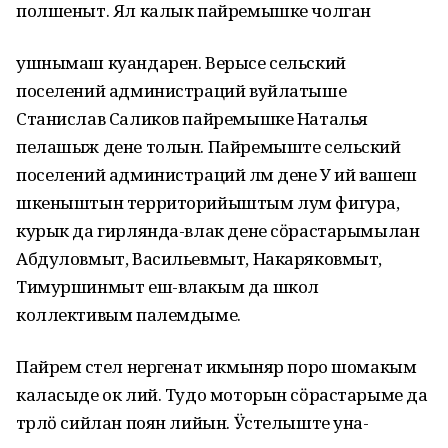
полшеныт. Ял калык пайремышке чолган
ушнымаш куандарен. Верысе сельский
поселений администраций вуйлатыше
Станислав Саликов пайремышке Наталья
пелашыж дене толын. Пайремыште сельский
поселений администраций лӱм дене У ий вашеш
шкеныштын территорийыштым лум фигура,
курык да гирлянда-влак дене сӧрастарымылан
Абдуловмыт, Васильевмыт, Накаряковмыт,
Тимуршинмыт еш-влакым да школ
коллективым палемдыме.
Пайрем ӱстел нергенат икмыняр поро шомакым
каласыде ок лий. Тудо моторын сӧрастарыме да
тӱрлӧ сийлан поян лийын. Ӱстелыште уна-