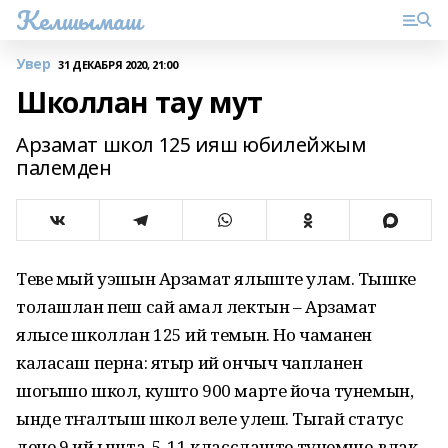
Келшымаш
Увер
31 ДЕКАБРЯ 2020, 21:00
Школлан тау мут
Арзамат школ 125 ияш юбилейжым
палемден
Теве мый уэшын Арзамат ялыште улам. Тышке
толашлан пеш сай амал лектын – Арзамат
ялысе школлан 125 ий темын. Но чаманен
каласаш перна: ятыр ий ончыч чапланен
шогышо школ, кушто 900 марте йоча тунемын,
ынде тӱҥалтыш школ веле улеш. Тыгай статус
дене 9 ий ышта. 5-11 класслаште тунемше-влак