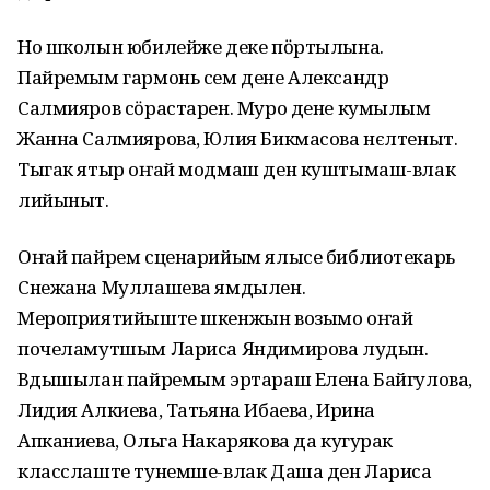
Но школын юбилейже деке пӧртылына.
Пайремым гармонь сем дене Александр
Салмияров сӧрастарен. Муро дене кумылым
Жанна Салмиярова, Юлия Бикмасова нєлтеныт.
Тыгак ятыр оҥай модмаш ден куштымаш-влак
лийыныт.
Оҥай пайрем сценарийым ялысе библиотекарь
Снежана Муллашева ямдылен.
Мероприятийыште шкенжын возымо оҥай
почеламутшым Лариса Яндимирова лудын.
Вӱдышылан пайремым эртараш Елена Байгулова,
Лидия Алкиева, Татьяна Ибаева, Ирина
Апканиева, Ольга Накарякова да кугурак
класслаште тунемше-влак Даша ден Лариса