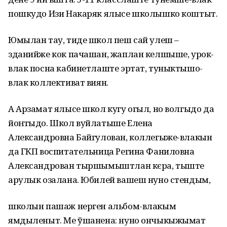
пошкудо Изи Накаряк ялысе школышко коштыт.
Юмылан тау, тиде школ пеш сай улеш –
зданийже кок пачашан, жаплан келшыше, урок-
влак посна кабинетлаште эртат, туныктышо-
влак коллективат виян.
А Арзамат ялысе школ кугу огыл, но волгыдо да
йоҥгыдо. Школ вуйлатыше Елена
Александровна Байгулован, коллегыже-влакын
да ГКП воспитательница Регина Фаниловна
Александрован тыршымыштлан кєра, тыште
арулык озалана. Юбилей вашеш нуно стендым,
школын пашаж нерген альбом-влакым
ямдыленыт. Ме ўшанена: нуно ончыкыжымат