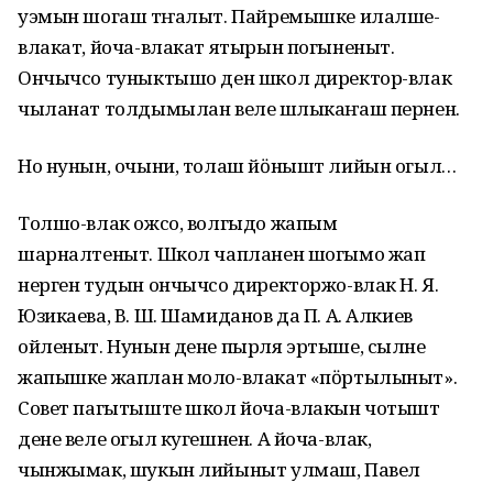
уэмын шогаш тӱҥалыт. Пайремышке илалше-
влакат, йоча-влакат ятырын погыненыт.
Ончычсо туныктышо ден школ директор-влак
чыланат толдымылан веле шӱлыкаҥаш пернен.
Но нунын, очыни, толаш йӧнышт лийын огыл…
Толшо-влак ожсо, волгыдо жапым
шарналтеныт. Школ чапланен шогымо жап
нерген тудын ончычсо директоржо-влак Н. Я.
Юзикаева, В. Ш. Шамиданов да П. А. Алкиев
ойленыт. Нунын дене пырля эртыше, сылне
жапышке жаплан моло-влакат «пӧртылыныт».
Совет пагытыште школ йоча-влакын чотышт
дене веле огыл кугешнен. А йоча-влак,
чынжымак, шукын лийыныт улмаш, Павел