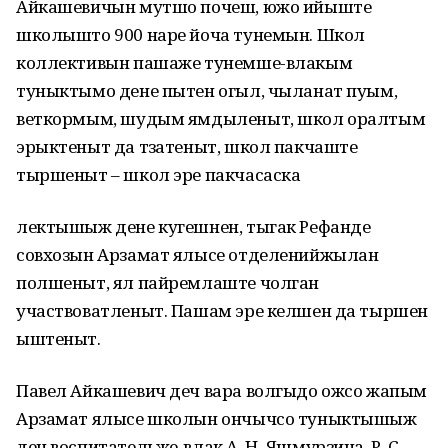
Айкашевичын мутшо почеш, южо ийыште
школышто 900 наре йоча тунемын. Школ
коллективын пашаже тунемше-влакым
туныктымо дене пытен огыл, чыланат пуым,
веткормым, шудым ямдыленыт, школ оралтым
эрыктеныт да тӱзатеныт, школ пакчаште
тыршеныт – школ эре пакчасаска
лектышыж дене кугешнен, тыгак Рефанде
совхозын Арзамат ялысе отделенийжылан
полшеныт, ял пайремлаште чолган
участвоватленыт. Пашам эре келшен да тыршен
ыштеныт.
Павел Айкашевич деч вара волгыдо ожсо жапым
Арзамат ялысе школын ончычсо туныктышыж
ден воспитательже-влак А. Н. Яшмурзина, Р. С.