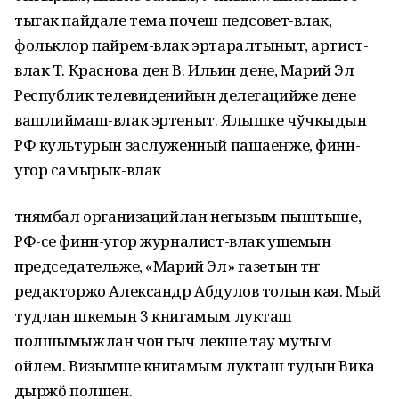
тыгак пайдале тема почеш педсовет-влак,
фольклор пайрем-влак эртаралтыныт, артист-
влак Т. Краснова ден В. Ильин дене, Марий Эл
Республик телевиденийын делегацийже дене
вашлиймаш-влак эртеныт. Ялышке чўчкыдын
РФ культурын заслуженный пашаеҥже, финн-
угор самырык-влак
тӱнямбал организацийлан негызым пыштыше,
РФ-се финн-угор журналист-влак ушемын
председательже, «Марий Эл» газетын тӱҥ
редакторжо Александр Абдулов толын кая. Мый
тудлан шкемын 3 книгамым лукташ
полшымыжлан чон гыч лекше тау мутым
ойлем. Визымше книгамым лукташ тудын Вика
ӱдыржӧ полшен.