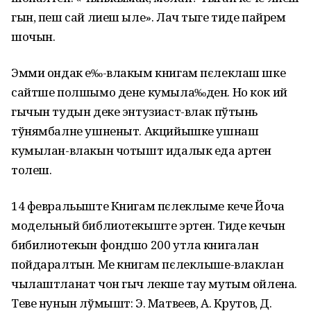
гын, пеш сай лиеш ыле». Лач тыге тиде пайрем
шочын.
Эмми ондак е‰-влакым книгам пєлеклаш шке
сайтше полшымо дене кумыла‰ден. Но кок ий
гычын тудын деке энтузиаст-влак пўтынь
тўнямбалне ушненыт. Акцийышке ушнаш
кумылан-влакын чотышт идалык еда артен
толеш.
14 февральыште Книгам пєлеклыме кече Йоча
модельный библиотекыште эртен. Тиде кечын
бибилиотекын фондшо 200 утла книгалан
пойдаралтын. Ме книгам пєлеклыше-влаклан
чылаштланат чон гыч лекше тау мутым ойлена.
Теве нунын лўмышт: Э. Матвеев, А. Крутов, Д.