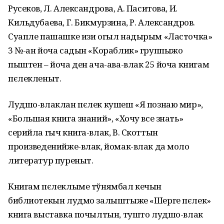
Русеков, Л. Александрова, А. Паситова, И.
Кильдубаева, Г. Бикмурзина, Р. Александров.
Суапле пашашке изи огыл надырым «Ласточка»
3 №-ан йоча садын «Кораблик» группыжо
пыштен – йоча ден ача-ава-влак 25 йоча книгам
пєлекленыт.
Лудшо-влаклан пєлек кушеш «Я познаю мир»,
«Большая книга знаний», «Хочу все знать»
серийла гыч книга-влак, В. Скоттын
произведенийже-влак, йомак-влак да моло
литератур пуреныт.
Книгам пєлеклыме тўнямбал кечын
библиотекын лудмо залыштыже «Шерге пєлек»
книга выставка почылтын, тушто лудшо-влак