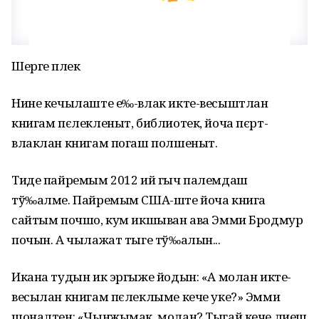
Шерге пӧлек
Нине кечылаште е‰-влак икте-весыштлан
книгам пєлекленыт, библиотек, йоча пєрт-
влаклан книгам погаш полшеныт.
Тиде пайремым 2012 ий гыч палемдаш
тў‰алме. Пайремым США-ште йоча книга
сайтым почшо, кум икшыван ава Эмми Бродмур
почын. А чылажат тыге тў‰алын...
Икана тудын ик эргыже йодын: «А молан икте-
весылан книгам пєлеклыме кече уке?» Эмми
шоналтен: «Чынжымак, молан? Тыгай кече лиеш