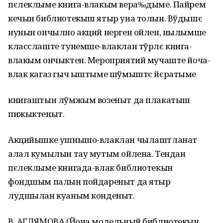
пєлеклыме книга-влакым вера‰дыме. Пайрем
кечын библиотекыш ятыр уна толын. Вўдышє
нунын ончылно акций нерген ойлен, нылымше
класслаште тунемше-влаклан тўрлє книга-
влакым ончыктен. Мероприятий мучаште йоча-
влак кагаз гыч ыштыме шўмыштє йєратыме
книгаштын лўмжым возеныт да плакатыш
пижыктеныт.
Акцийышке ушнышо-влаклан чылаштланат
алал кумылын тау мутым ойлена. Тендан
пєлеклыме книгада-влак библиотекын
фондшым палын пойдареныт да ятыр
лудшылан куаным конденыт.
В. АГЛЯМОВА (Йоча модельный библиотекын