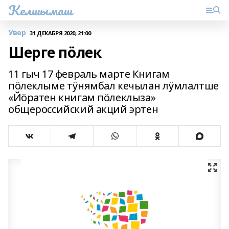
Келшымаш
Увер
31 ДЕКАБРЯ 2020, 21:00
Шерге пӧлек
11 гыч 17 февраль марте Книгам
пӧлеклыме тӱнямбал кечылан лӱмлалтше
«Йӧратен книгам пӧлеклыза»
общероссийский акций эртен