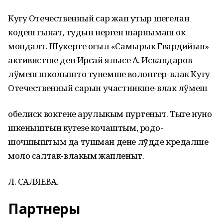
Кугу Отечественный сар жап утыр шеҥгелан
кодеш гынат, тудын нерген шарнымаш ок
мондалт. Шукерте огыл «Самырык Гвардийын»
активистше ден Ирсай ялысе А. Искандаров
лӱмеш школышто тунемше волонтер-влак Кугу
Отечественный сарын участникше-влак лӱмеш
обелиск воктене арулыкым пуртеныт. Тыге нуно
шкеныштын кугезе кочаштым, родо-
шочшыштым да тушман дене лўдде кредалше
моло салтак-влакым жапленыт.
Л. САЛЯЕВА.
Партнеры