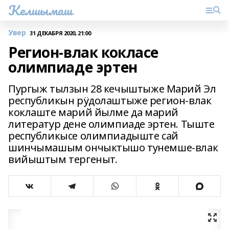
Келшымаш
Увер
31 ДЕКАБРЯ 2020, 21:00
Регион-влак кокласе
олимпиаде эртен
Пургыж тылзын 28 кечыштыже Марий Эл
республикын рӱдолаштыже регион-влак
коклаште марий йылме да марий
литератур дене олимпиаде эртен. Тыште
республикысе олимпиадыште сай
шинчымашым ончыктышо тунемше-влак
вийыштым тергеныт.