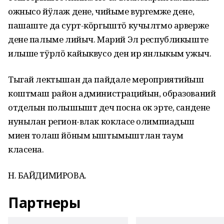
ожнысо йӱлаж дене, чийыме вургемже дене,
пашаште да сурт-кӧргыштӧ кучылтмо арверже
дене палыме лийыч. Марий Эл республикыште
илыше тӱрлӧ кайыквусо ден ир янлыкым ужыч.
Тыгай лектышан да пайдале мероприятийыш
коштмаш район администрацийын, образований
отделын полышышт деч посна ок эрте, сандене
нунылан регион-влак кокласе олимпиадыш
миен толаш йӧным ыштымыштлан таум
класена.
Н. БАЙДИМИРОВА.
Партнеры