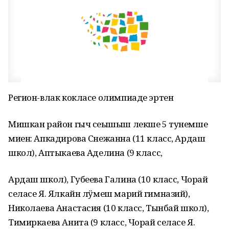
Регион-влак кокласе олимпиаде эртен
Мишкан район гыч сеҥышыш лекше 5 тунемше
миен: Апкадирова Снежанна (11 класс, Ардаш
школ), Аптыкаева Аделина (9 класс,
Ардаш школ), Губеева Галина (10 класс, Чорай
селасе Я. Ялкайн лӱмеш марий гимназий),
Николаева Анастасия (10 класс, Тынбай школ),
Тимиркаева Анита (9 класс, Чорай селасе Я.