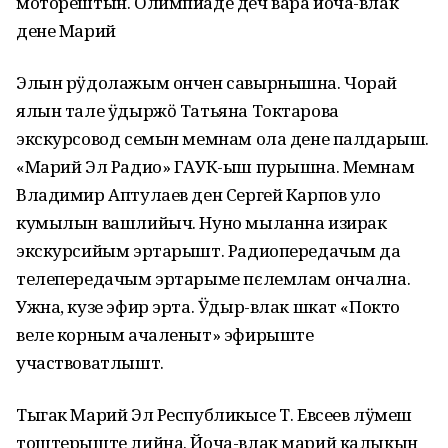
моторештын. Олимпиаде деч вара йоча-влак
дене Марий
Элын рӱдолажым ончен савырнышна. Чорай
ялын тале ӱдыржӧ Татьяна Токтарова
экскурсовод семын мемнам ола дене палдарыш.
«Марий Эл Радио» ГАУК-ыш пурышна. Мемнам
Владимир Аптулаев ден Сергей Карпов уло
кумылын вашлийыч. Нуно мыланна изирак
экскурсийым эртарышт. Радиопередачым да
телепередачым эртарыме пєлемлам ончална.
Ужна, кузе эфир эрта. Ӱдыр-влак шкат «Покто
веле корным ачаленыт» эфирыште
участвоватлышт.
Тыгак Марий Эл Республикысе Т. Евсеев лӱмеш
тоштерыште лийна. Йоча-влак марий калыкын