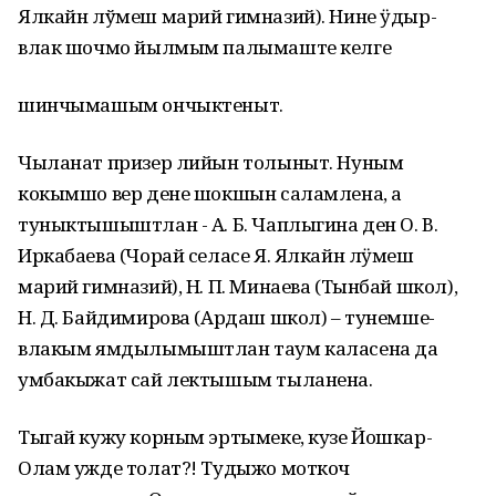
Ялкайн лўмеш марий гимназий). Нине ӱдыр-
влак шочмо йылмым палымаште келге
шинчымашым ончыктеныт.
Чыланат призер лийын толыныт. Нуным
кокымшо вер дене шокшын саламлена, а
туныктышыштлан - А. Б. Чаплыгина ден О. В.
Иркабаева (Чорай селасе Я. Ялкайн лӱмеш
марий гимназий), Н. П. Минаева (Тынбай школ),
Н. Д. Байдимирова (Ардаш школ) – тунемше-
влакым ямдылымыштлан таум каласена да
умбакыжат сай лектышым тыланена.
Тыгай кужу корным эртымеке, кузе Йошкар-
Олам ужде толат?! Тудыжо моткоч