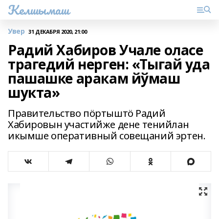
Келшымаш
Увер
31 ДЕКАБРЯ 2020, 21:00
Радий Хабиров Учале оласе
трагедий нерген: «Тыгай уда
пашашке аракам йўмаш
шукта»
Правительство пӧртыштӧ Радий
Хабировын участийже дене тенийлан
икымше оперативный совещаний эртен.