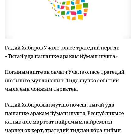
Радий Хабиров Учале оласе трагедий нерген:
«Тыгай уда пашашке аракам йўмаш шукта»
Погынымаште эн ончыч Учале оласе трагедий
шотышто мутланеныт. Тиде шучко событий
чыла еҥын чонжым тарватен.
Радий Хабировын мутшо почеш, тыгай уда
пашашке аракам йўмаш шукта. Республикысе
калык але мартеат пайремым пайремлен
чарнен ок керт, трагедий тидлан кӧра лийын.