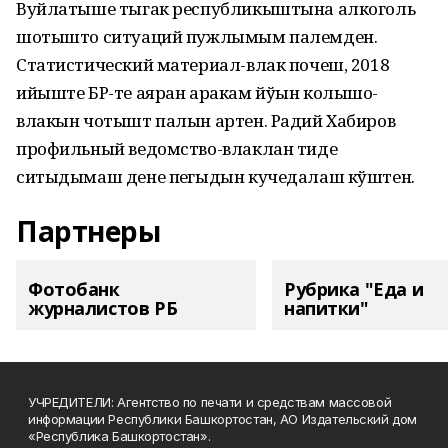
Вуйлатыше тыгак республикыштына алкоголь
шотышто ситуаций пужлымым палемден.
Статистический материал-влак почеш, 2018
ийыште БР-те аяран аракам йўын колышо-
влакын чотышт палын артен. Радий Хабиров
профильный ведомство-влаклан тиде
ситыдымаш дене пеҥгыдын кучедалаш кўштен.
Партнеры
Фотобанк
Рубрика "Еда и
журналистов РБ
напитки"
УЧРЕДИТЕЛИ: Агентство по печати и средствам массовой
информации Республики Башкортостан, АО Издательский дом
«Республика Башкортостан».