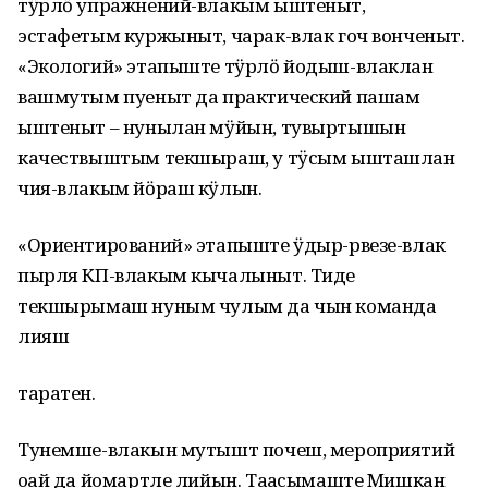
тӱрлӧ упражнений-влакым ыштеныт,
эстафетым куржыныт, чарак-влак гоч вонченыт.
«Экологий» этапыште тӱрлӧ йодыш-влаклан
вашмутым пуеныт да практический пашам
ыштеныт – нунылан мӱйын, тувыртышын
качествыштым текшыраш, у тӱсым ышташлан
чия-влакым йӧраш кӱлын.
«Ориентирований» этапыште ӱдыр-рвезе-влак
пырля КП-влакым кычалыныт. Тиде
текшырымаш нуным чулым да чын команда
лияш
таратен.
Тунемше-влакын мутышт почеш, мероприятий
оҥай да йомартле лийын. Таҥасымаште Мишкан