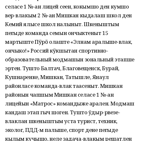
селасе 1 №-ан лицей сеҥен, кокымшо ден кумшо
вер-влакым 2 №-ан Мишкан кыдалаш школ ден
Кемий ялысе школ налыныт. Шкеныштым
пеҥгыде команда семын ончыктеныт 15
мартыште Пӱрӧ олаште «Элнам аралыше-влак,
ончыко!» Россий кӱкшытан спортивно-
образовательный модмашын зональный этапше
эртен. Тушто Балтач, Благовещенск, Бурай,
Кушнаренке, Мишкан, Татышле, Янаул
районласе команда-влак таҥасеныт. Мишкан
районын чапшым Мишкан селасе 1 №-ан
лицейын «Матрос» командыже арален. Модмаш
кандаш этап гыч шоген. Тушто ӱдыр-рвезе-
влаклан шкеныштым уста турист, техник,
эколог, ПДД-м палыше, спорт дене пеҥгыде
кылым кучышо, неле задача-влакым решатлен