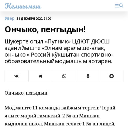
Келшымаш
Увер
31 ДЕКАБРЯ 2020, 21:00
Ончыко, пеҥгыдын!
Шукерте огыл «Путник» ЦДЮТ ДЮСШ
зданийыште «Элнам аралыше-влак,
ончыко!» Россий кўкшытан спортивно-
образовательныймодмашым эртарен.
Ончыко, пеҥгыдын!
Модмаште 11 команда вийжым терген: Чорай
ялысе марий гимназий, 2 №-ан Мишкан
кыдалаш школ, Мишкан селасе 1 №-ан лицей,