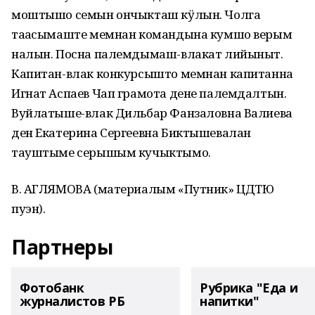
моштышо семын ончыкташ кӱлын. Чолга
таҥасымаште мемнан командына кумшо верым
налын. Посна палемдымаш-влакат лийыныт.
Капитан-влак конкурсышто мемнан капитанна
Игнат Аспаев Чап грамота дене палемдалтын.
Вуйлатыше-влак Дильбар Фанзаловна Валиева
ден Екатерина Сергеевна Биктышевалан
тауштыме серышым кучыктымо.
В. АГЛЯМОВА (материалым «Путник» ЦДТЮ
пуэн).
Партнеры
Фотобанк
Рубрика "Еда и
журналистов РБ
напитки"