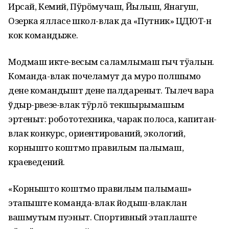
Ирсай, Кемий, Пӱрӧмучаш, Йылыш, Янагуш,
Озерка ялласе школ-влак да «Путник» ЦДЮТ-н
кок командыже.
Модмаш икте-весым саламлымаш гыч тӱҥалын.
Команда-влак почеламут да муро полшымо
дене командышт дене палдареныт. Тылеч вара
ўдыр-рвезе-влак тӱрлӧ текшырымашым
эртеныт: робототехника, чарак полоса, капитан-
влак конкурс, ориентирований, экологий,
корнышто коштмо правилым палымаш,
краеведений.
«Корнышто коштмо правилым палымаш»
этапыште команда-влак йодыш-влаклан
вашмутым пуэныт. Спортивный этаплаште