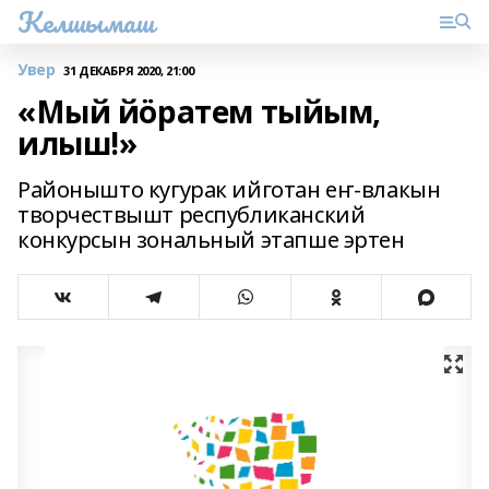
Келшымаш
Увер
31 ДЕКАБРЯ 2020, 21:00
«Мый йӧратем тыйым,
илыш!»
Районышто кугурак ийготан еҥ-влакын
творчествышт республиканский
конкурсын зональный этапше эртен