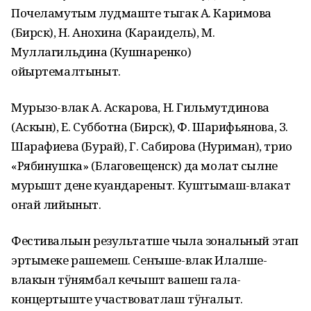
Почеламутым лудмаште тыгак А. Каримова
(Бирск), Н. Анохина (Караидель), М.
Муллагильдина (Кушнаренко)
ойыртемалтыныт.
Мурызо-влак А. Аскарова, Н. Гильмутдинова
(Аскын), Е. Субботна (Бирск), Ф. Шарифьянова, З.
Шарафиева (Бурай), Г. Сабирова (Нуриман), трио
«Рябинушка» (Благовещенск) да молат сылне
мурышт дене куандареныт. Куштымаш-влакат
оҥай лийыныт.
Фестивальын результатше чыла зональный этап
эртымеке рашемеш. Сеҥыше-влак Илалше-
влакын тӱнямбал кечышт вашеш гала-
концертыште участвоватлаш тӱҥалыт.