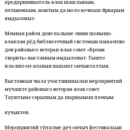
предприниматель-влак шашлыкым,
пельменьым, мантым да моло кочкыш-йӧрварым
ямдыленыт.
Мемнан район дене палыме лияш шонышо-
влаклан рӱдӧ библиотечный системын пашаеҥже
ден районысо ветеран-влак совет «Время
творить» выставкым ямдыленыт. Тыште
илалше еҥ-влакын пашашт ончыкталтын.
Выставкын чыла участникшылан мероприятий
мучаште районысо ветеран-влак совет
Тауштыме серышым да шарнымаш пӧлекым
кучыктен.
Мероприятий тӱҥалме деч ончыч фестивальын