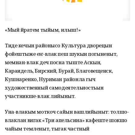
«Мый йӧратем тыйым, илыш!»
Тиде кечын районысо Культура дворецын
фойештыже еҥ-влак пеш шукын погыненыт,
мемнан-влак деч посна тыште Аскын,
Караидель, Бирский, Бурай, Благовещенск,
Кушнаренко, Нуриман районла гыч
художественный самодеятельностьын
участникше-влак лийыныт.
Уна-влакым моткоч сайын вашлийыныт: толшо-
влаклан вигак «Три апельсина» кафеште шокшо
чайым темленыт, тыгак частный