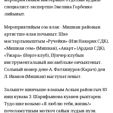
специалист-экспертше Эвелина Горбенко
лийыныт.
Мероприятийым оза-влак - Мишкан районын
артистше-влак почыныт. Шке
мастарлыкыштым «Ручейки» (Изи Накаряк СДК),
«Мишкан сем» (Мишкан), «Акарт» (Ардаш СДК),
«Ӱжара» (Нерге клуб), Пӱнчер клубын
инструментальный ансамбльже ончыктеныт.
Сольный номер дене А. Фатхинуров (Карач) ден
Л. Иванов (Мишкан) выступатленыт.
Залыште шинчыше-влакым Аскын район гыч 83
ияш кувава З. Шарифьянова куанен-ӧрыктарен.
Тудо шке возымо «Я люблю тебя, жизнь!»
почеламутшым моткоч сайын лудын пуэн.