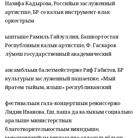
Назифа Кадырова, Российын заслуженный
артистше, БР-се калык инструмент-влак
оркестрым
ыштыше Рамиль Гайзуллин, Башкортостан
Республикын калык артистше, Ф. Гаскаров
лӱмеш государственный академический
ансамбльын балетмейстерже Риф Габитов, БР
культурын заслуженный пашаеҥже, «Мый
йӧратем тыйым, илыш» республиканский
фестивальын гала-концертшын режиссержо
Лидия Иванова, Еш, паша да калыкым социально
аралыше министерствын
благотворительностьым вияҥдыше,
мероприятийым виктарыше отделын вӱдышӧ