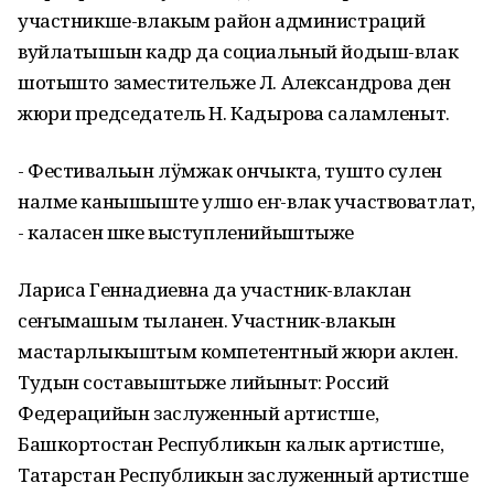
участникше-влакым район администраций
вуйлатышын кадр да социальный йодыш-влак
шотышто заместительже Л. Александрова ден
жюри председатель Н. Кадырова саламленыт.
- Фестивальын лӱмжак ончыкта, тушто сулен
налме канышыште улшо еҥ-влак участвоватлат,
- каласен шке выступленийыштыже
Лариса Геннадиевна да участник-влаклан
сеҥымашым тыланен. Участник-влакын
мастарлыкыштым компетентный жюри аклен.
Тудын составыштыже лийыныт: Россий
Федерацийын заслуженный артистше,
Башкортостан Республикын калык артистше,
Татарстан Республикын заслуженный артистше