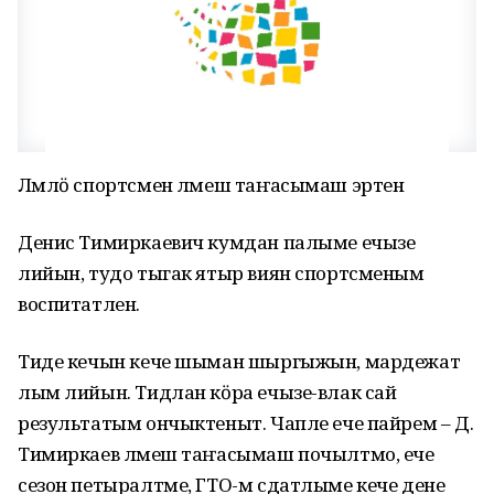
Лӱмлӧ спортсмен лӱмеш таҥасымаш эртен
Денис Тимиркаевич кумдан палыме ечызе
лийын, тудо тыгак ятыр виян спортсменым
воспитатлен.
Тиде кечын кече шыман шыргыжын, мардежат
лым лийын. Тидлан кӧра ечызе-влак сай
результатым ончыктеныт. Чапле ече пайрем – Д.
Тимиркаев лӱмеш таҥасымаш почылтмо, ече
сезон петыралтме, ГТО-м сдатлыме кече дене