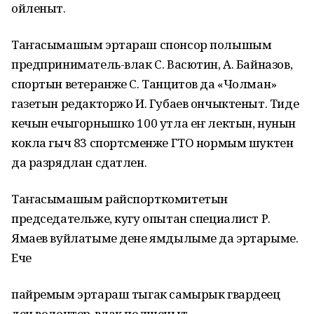
ойленыт.
Таҥасымашым эртараш спонсор полышым
предприниматель-влак С. Васютин, А. Байназов,
спортын ветеранже С. Танцитов да «Чолман»
газетын редакторжо И. Губаев ончыктеныт. Тиде
кечын ечыгорнышко 100 утла еҥ лектын, нунын
кокла гыч 83 спортсменже ГТО нормым шуктен
да разрядлан сдатлен.
Таҥасымашым райспорткомитетын
председательже, кугу опытан специалист Р.
Ямаев вуйлатыме дене ямдылыме да эртарыме.
Ече
пайремым эртараш тыгак самырык гвардеец
ден волонтер-влак полшеныт.