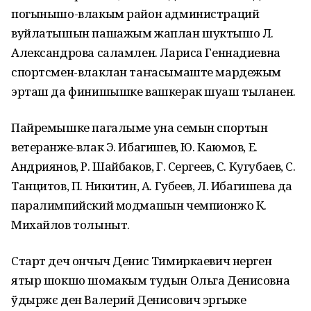
погынышо-влакым район администраций
вуйлатышын пашажым жаплан шуктышо Л.
Александрова саламлен. Лариса Геннадиевна
спортсмен-влаклан таҥасымаште мардежым
эрташ да финишышке вашкерак шуаш тыланен.
Пайремышке пагалыме уна семын спортын
ветеранже-влак Э. Ибагишев, Ю. Каюмов, Е.
Андриянов, Р. Шайбаков, Г. Сергеев, С. Кугубаев, С.
Танцитов, П. Никитин, А. Губеев, Л. Ибагишева да
паралимпийский модмашын чемпионжо К.
Михайлов толыныт.
Старт деч ончыч Денис Тимиркаевич нерген
ятыр шокшо шомакым тудын Ольга Денисовна
ўдыржє ден Валерий Денисович эргыже