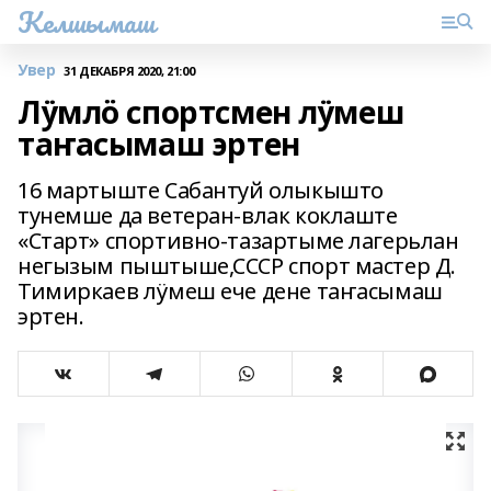
Келшымаш
Увер
31 ДЕКАБРЯ 2020, 21:00
Лӱмлӧ спортсмен лӱмеш
таҥасымаш эртен
16 мартыште Сабантуй олыкышто
тунемше да ветеран-влак коклаште
«Старт» спортивно-тазартыме лагерьлан
негызым пыштыше,СССР спорт мастер Д.
Тимиркаев лӱмеш ече дене таҥасымаш
эртен.