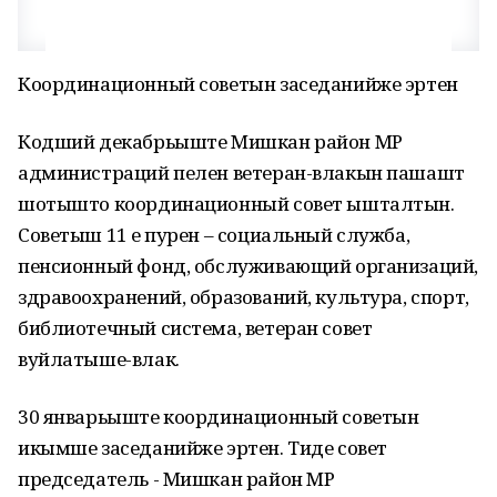
Координационный советын заседанийже эртен
Кодший декабрьыште Мишкан район МР
администраций пелен ветеран-влакын пашашт
шотышто координационный совет ышталтын.
Советыш 11 еҥ пурен – социальный служба,
пенсионный фонд, обслуживающий организаций,
здравоохранений, образований, культура, спорт,
библиотечный система, ветеран совет
вуйлатыше-влак.
30 январьыште координационный советын
икымше заседанийже эртен. Тиде совет
председатель - Мишкан район МР