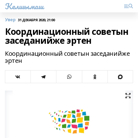
Келшымаш
Увер
31 ДЕКАБРЯ 2020, 21:00
Координационный советын
заседанийже эртен
Координационный советын заседанийже
эртен