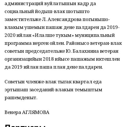
администраций вуйлатышын кадр да
социальный йодыш-влак шотышто
заместительже Л. Александрова погынышо-
влакым ушемын пашаж дене палдарен да 2019-
2020 ийлан «Илалше тукым» муниципальный
программа нерген ойлен. Районысо ветеран-влак
советын председательже Ю. Балахнина ветеран
организацийын 2018 ийысе пашажым иктешлен
да 2019 ийлан паша план дене палдарен.
Советын членже-влак тыгак квартал еда
эртышаш заседаний-влакын темыштым
рашемденыт.
Венера АГЛЯМОВА