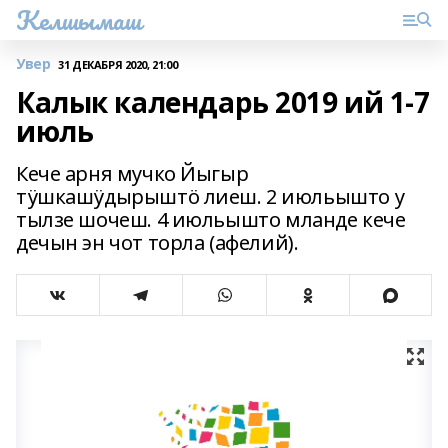
Келшымаш
Увер
31 ДЕКАБРЯ 2020, 21:00
Калык календарь 2019 ий 1-7
июль
Кече арня мучко Йыгыр
тӱшкашӱдырыштӧ лиеш. 2 июльышто у
тылзе шочеш. 4 июльышто мланде кече
дечын эн чот торла (афелий).