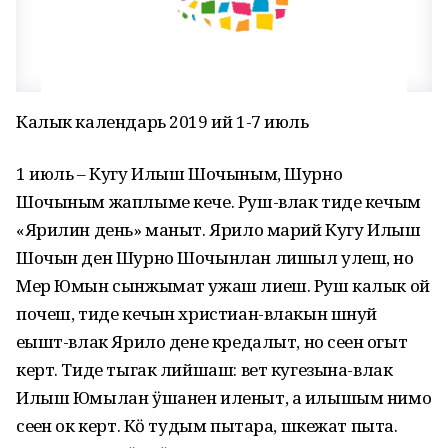
Калык календарь 2019 ий 1-7 июль
1 июль – Кугу Илыш Шочыным, Шурно
Шочыным жаплыме кече. Руш-влак тиде кечым
«Ярилин день» маныт. Ярило марий Кугу Илыш
Шочын ден Шурно Шочынлан лишыл улеш, но
Мер Юмын сынжымат ужаш лиеш. Руш калык ой
почеш, тиде кечын христиан-влакын шнуй
еҥышт-влак Ярило дене кредалыт, но сеҥен огыт
керт. Тиде тыгак лийшаш: вет кугезына-влак
Илыш Юмылан ӱшанен иленыт, а илышым нимо
сеҥен ок керт. Кӧ тудым пытара, шкежат пыта.