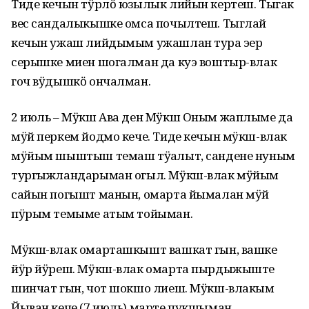
Тиде кечын тӱрлӧ юзылык лийын кертеш. Тыгак
вес сандалыкышке омса почылтеш. Тыглай
кечын ужаш лийдымым ужашлан тура эҥер
серышке миен шогалман да куэ воштыр-влак
гоч вӱдышкӧ ончалман.
2 июль – Мӱкш Ава ден Мӱкш Оным жаплыме да
мӱй перкем йодмо кече. Тиде кечын мӱкш-влак
мӱйым шыштыш темаш тӱҥалыт, сандене нуным
тургыжландарыман огыл. Мӱкш-влак мӱйым
сайын погышт манын, омарта йымалан мӱй
пӱрым темыме атым тойыман.
Мӱкш-влак омарташкышт вашкат гын, вашке
йӱр йӱреш. Мӱкш-влак омарта пырдыжыште
шинчат гын, чот шокшо лиеш. Мӱкш-влакым
Йыван кече (7 июль) марте пукшыман.