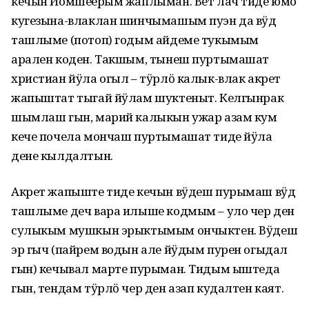
кечын Йомшеҥерым жаплыман. Вет лач тиде юмо
кугезына-влаклан шинчымашым пуэн да вӱд
ташлыме (потоп) годым айдеме тукымым
арален коден. Такшым, тынеш пуртымашат
христиан йӱла огыл – тӱрлӧ калык-влак акрет
жапыштат тыгай йӱлам шуктеныт. Келгынрак
шымлаш гын, марий калыкын ужар азам кум
кече почела мончаш пуртымашат тиде йӱла
дене кылдалтын.
Акрет жапыште тиде кечын вӱдеш пурымаш вӱд
ташлыме деч вара илыше кодмым – уло чер ден
сулыкым мушкын эрыктымым ончыктен. Вӱдеш
эр гыч (пайрем водын але йӱдым пурен огыдал
гын) кечывал марте пурыман. Тидым ыштеда
гын, тендам тӱрлӧ чер ден азап кудалтен каят.