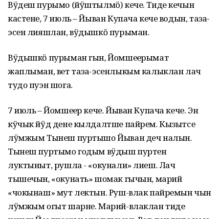
Вӱдеш пурымо (йӱштылмӧ) кече. Тиде кечын
кастене, 7 июль – Йыван Купача кече водын, таза-
эсен лияшлан, вӱдышкӧ пурыман.
Вӱдышкӧ пурыман гын, Йомшеҥерымат
жаплыман, вет таза-эсенлыкым калыклан лач
тудо пуэн шога.
7 июль – Йомшеҥер кече. Йыван Купача кече. Эн
кӱчык йӱд дене кылдалтше пайрем. Кызытсе
лӱмжым Тынеш пуртышо Йыван деч налын.
Тынеш пуртымо годым вӱдыш пуртен
луктыныт, рушла - «окунали» лиеш. Лач
тышечын, «окунать» шомак гычын, марий
«чокынаш» мут лектын. Руш-влак пайремын чын
лӱмжым огыт шарне. Марий-влаклан тиде