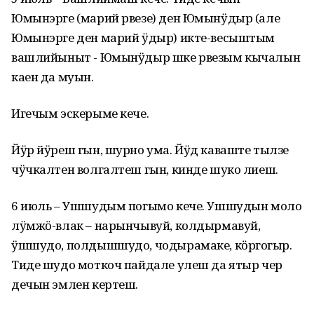
Юмынэрге (марий рвезе) ден Юмынӱдыр (але
Юмынэрге ден марий ӱдыр) икте-весыштым
вашлийыныт - Юмынӱдыр шке рвезым кычалын
каен да муын.
Игечым эскерыме кече.
Йӱр йӱреш гын, шурно ума. Йӱд каваште тылзе
чӱчкалтен волгалтеш гын, кинде шуко лиеш.
6 июль – Ушшудым погымо кече. Ушшудын моло
лӱмжӧ-влак – нарынчывуй, колдырмавуй,
ӱшшудо, полдышшудо, чодырамаке, кӧргоҥгыр.
Тиде шудо моткоч пайдале улеш да ятыр чер
дечын эмлен кертеш.