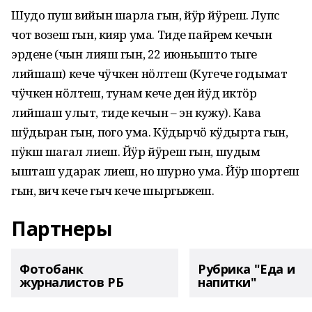
Шудо пуш вийын шарла гын, йӱр йӱреш. Лупс
чот возеш гын, кияр ума. Тиде пайрем кечын
эрдене (чын лияш гын, 22 июньышто тыге
лийшаш) кече чӱчкен нӧлтеш (Кугече годымат
чӱчкен нӧлтеш, тунам кече ден йӱд иктӧр
лийшаш улыт, тиде кечын – эн кужу). Кава
шӱдыран гын, поҥго ума. Кӱдырчӧ кӱдырта гын,
пӱкш шагал лиеш. Йӱр йӱреш гын, шудым
ышташ ударак лиеш, но шурно ума. Йӱр шортеш
гын, вич кече гыч кече шыргыжеш.
Партнеры
Фотобанк
Рубрика "Еда и
журналистов РБ
напитки"