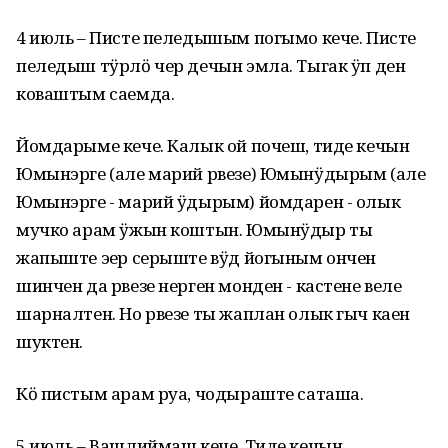
4 июль – Писте пеледышым погымо кече. Писте
пеледыш тӱрлӧ чер дечын эмла. Тыгак ӱп ден
коваштым саемда.
Йомдарыме кече. Калык ой почеш, тиде кечын
Юмынэрге (але марий рвезе) Юмынӱдырым (але
Юмынэрге - марий ӱдырым) йомдарен - олык
мучко арам ӱжын коштын. Юмынӱдыр ты
жапыште эҥер серыште вӱд йогыным ончен
шинчен да рвезе нерген монден - кастене веле
шарналтен. Но рвезе ты жаплан олык гыч каен
шуктен.
Кӧ пистым арам руа, чодыраште саташа.
5 июль – Вашлиймаш кече. Тиде кечын