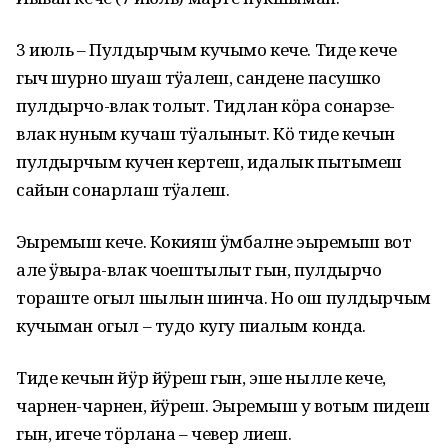
3 июль – Пулдырчым кучымо кече. Тиде кече
гыч шурно шуаш тӱҥалеш, сандене пасушко
пулдырчо-влак толыт. Тидлан кӧра сонарзе-
влак нуным кучаш тӱҥалыныт. Кӧ тиде кечын
пулдырчым кучен кертеш, идалык пытымеш
сайын сонарлаш тӱҥалеш.
Эҥыремыш кече. Кокияш ӱмбалне эҥыремыш вот
але ӱвыра-влак чоҥештылыт гын, пулдырчо
тораште огыл шылын шинча. Но ош пулдырчым
кучыман огыл – тудо кугу пиалым конда.
Тиде кечын йӱр йӱреш гын, эше нылле кече,
чарнен-чарнен, йӱреш. Эҥыремыш у вотым пидеш
гын, игече тӧрлана – чевер лиеш.