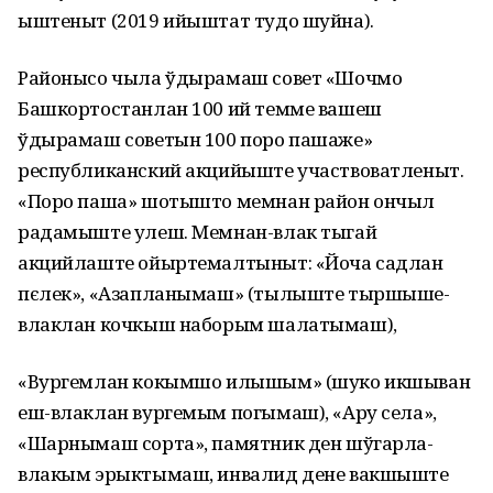
ыштеныт (2019 ийыштат тудо шуйна).
Районысо чыла ўдырамаш совет «Шочмо
Башкортостанлан 100 ий темме вашеш
ўдырамаш советын 100 поро пашаже»
республиканский акцийыште участвоватленыт.
«Поро паша» шотышто мемнан район ончыл
радамыште улеш. Мемнан-влак тыгай
акцийлаште ойыртемалтыныт: «Йоча садлан
пєлек», «Азапланымаш» (тылыште тыршыше-
влаклан кочкыш наборым шалатымаш),
«Вургемлан кокымшо илышым» (шуко икшыван
еш-влаклан вургемым погымаш), «Ару села»,
«Шарнымаш сорта», памятник ден шўгарла-
влакым эрыктымаш, инвалид дене вакшыште