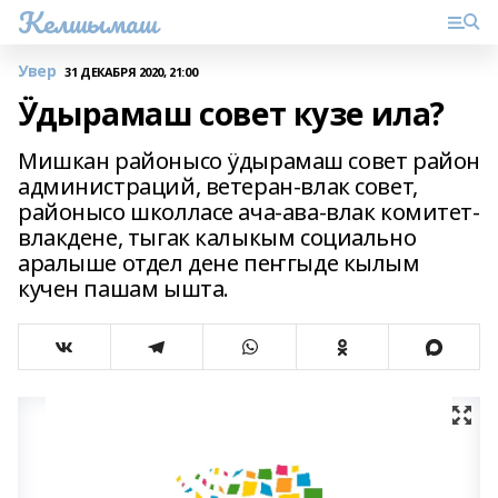
Келшымаш
Увер
31 ДЕКАБРЯ 2020, 21:00
Ӱдырамаш совет кузе ила?
Мишкан районысо ӱдырамаш совет район
администраций, ветеран-влак совет,
районысо школласе ача-ава-влак комитет-
влакдене, тыгак калыкым социально
аралыше отдел дене пеҥгыде кылым
кучен пашам ышта.