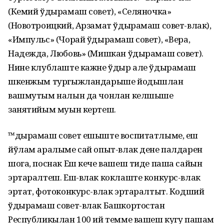
(Кемий ўдырамаш совет), «Селяночка»
(Новотроицкий, Арзамат ўдырамаш совет-влак),
«Импульс» (Чорай ўдырамаш совет), «Вера,
Надежда, Любовь» (Мишкан ўдырамаш совет).
Нине клублаште кажне ўдыр але ўдырамаш
шкенжым тургыжландарыше йодышлан
вашмутым налын да чонлан келшыше
занятийым муын кертеш.
™дырамаш совет ешыште воспитатлыме, еш
йўлам аралыме сай опыт-влак дене палдарен
шога, поснак Еш кече вашеш тиде паша сайын
эртаралтеш. Еш-влак коклаште конкурс-влак
эртат, фотоконкурс-влак эртаралтыт. Кодший
ўдырамаш совет-влак Башкортостан
Республикылан 100 ий темме вашеш кугу пашам