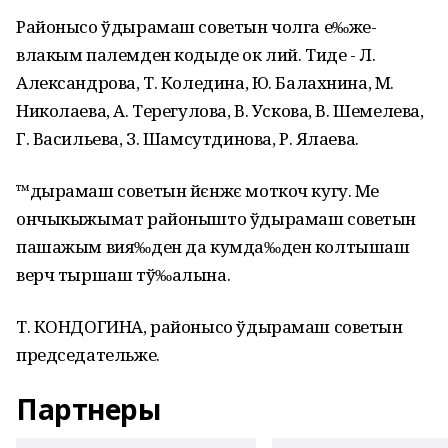
Районысо ўдырамаш советын чолга е‰же-
влакым палемден кодыде ок лий. Тиде - Л.
Александрова, Т. Коледина, Ю. Балахнина, М.
Николаева, А. Терегулова, В. Ускова, В. Шемелева,
Г. Васильева, З. Шамсутдинова, Р. Ялаева.
™дырамаш советын йєнжє моткоч кугу. Ме
ончыкыжымат районышто ўдырамаш советын
пашажым вия‰ден да кумда‰ден колтышаш
верч тыршаш тў‰алына.
Т. КОНДОГИНА, районысо ўдырамаш советын
председательже.
Партнеры