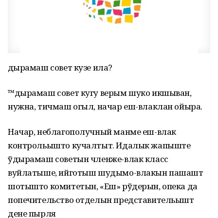
Ӱдырамаш совет кузе ила?
™дырамаш совет кугу верым шуко икшыван,
нужна, тичмаш огыл, начар еш-влаклан ойыра.
Начар, неблагополучный манме еш-влак
контрольышто кучалтыт. Идалык жапыште
ўдырамаш советын членже-влак класс
вуйлатыше, ийготыш шудымо-влакын пашашт
шотышто комитетын, «Еш» рўдерын, опека да
попечительство отделын представительышт
дене пырля