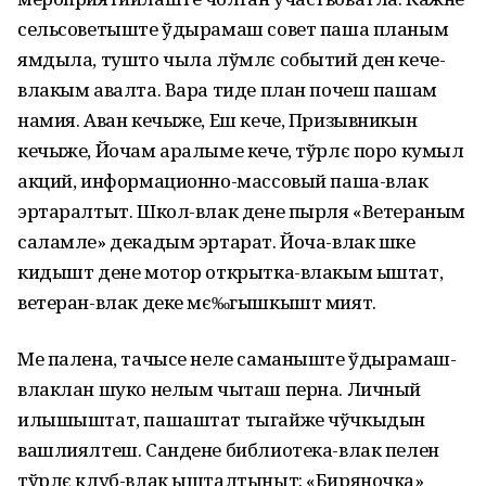
сельсоветыште ўдырамаш совет паша планым
ямдыла, тушто чыла лўмлє событий ден кече-
влакым авалта. Вара тиде план почеш пашам
намия. Аван кечыже, Еш кече, Призывникын
кечыже, Йочам аралыме кече, тўрлє поро кумыл
акций, информационно-массовый паша-влак
эртаралтыт. Школ-влак дене пырля «Ветераным
саламле» декадым эртарат. Йоча-влак шке
кидышт дене мотор открытка-влакым ыштат,
ветеран-влак деке мє‰гышкышт мият.
Ме палена, тачысе неле саманыште ўдырамаш-
влаклан шуко нелым чыташ перна. Личный
илышыштат, пашаштат тыгайже чўчкыдын
вашлиялтеш. Сандене библиотека-влак пелен
тўрлє клуб-влак ышталтыныт: «Биряночка»