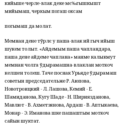
кийыше черле-влак деке мє‰гышкышт
мийымаш, черкым погаш оксам
погымаш да молат.
Мемнан дене тўрлє у паша-влак ий гыч ийыш
шукем толыт. «Айдемым паша чапландара,
паша дене айдеме чаплана» манме калыкмут
мемнан чолга ўдырамашна-влаклан моткоч
келшен толеш. Таче поснак Урьяде ўдырамаш
советын председательже Р. Аюпова,
Новотроицкий - Л. Лашова, Кемий - Е.
Шамиданова, Кугу Шаде - Н. Шириязданова,
Мавлют - В. Ахметзянова, Ардаш - В. Аптыкаева,
Монар - Э. Иманова шке пашаштым моткоч
сайын шуктат.