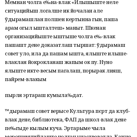
Мемнан чолга е‰на-влак «Илышыште неле
ситуацийыш логалше ик йочалан але
ўдырамашлан полшен кертынна гын, паша
арам огыл ышталтеш» маныт. Шкенан
организацийыште ыштыше чолга е‰-влак
пашашт дене доказатлаш тыршат: ўдырамаш
совет уло, ила да пашам ышта, ялыште илыше-
влаклан йокрокланаш жапым ок пу. Нуно
ялыште икте-весым пагалаш, порырак лияш,
пайрем-влакым
пырля эртараш кумыла‰дат.
™дырамаш совет верысе Культура пєрт да клуб-
влак дене, библиотека, ФАП да школ-влак дене
пе‰гыде кылым куча. Эртарыме чыла
мероприятийлаште чолган участвоватла. Кажне