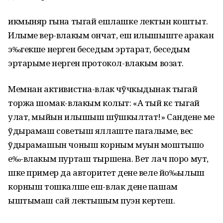
икмыняр гына тыгай ешлашке лектын коштыт.
Илыме вер-влакым ончат, еш илышыште аракан
э‰гекше нерген беседым эртарат, беседым
эртарыме нерген протокол-влакым возат.
Мемнан активистна-влак чўчкыдынак тыгай
торжа шомак-влакым колыт: «А тый кє тыгай
улат, мыйын илышыш шўшкылтат!» Сандене ме
ўдырамаш советыш яллаште пагалыме, вес
ўдырамашын чоныш корным муын моштышо
е‰-влакым пурташ тыршена. Вет лач поро мут,
шке пример да авторитет дене веле йо‰ылыш
корныш тошкалше еш-влак дене пашам
ыштымаш сай лектышым пуэн кертеш.