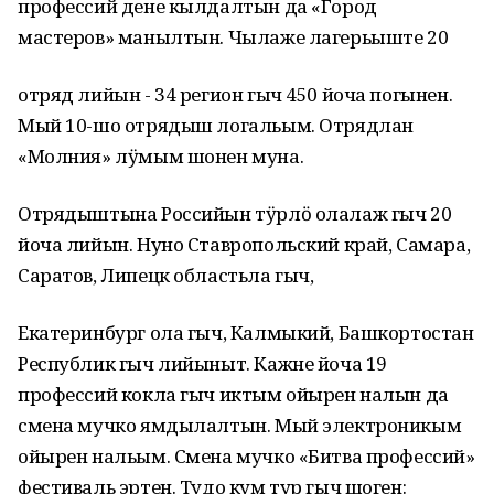
профессий дене кылдалтын да «Город
мастеров» манылтын. Чылаже лагерьыште 20
отряд лийын - 34 регион гыч 450 йоча погынен.
Мый 10-шо отрядыш логальым. Отрядлан
«Молния» лӱмым шонен муна.
Отрядыштына Российын тӱрлӧ олалаж гыч 20
йоча лийын. Нуно Ставропольский край, Самара,
Саратов, Липецк областьла гыч,
Екатеринбург ола гыч, Калмыкий, Башкортостан
Республик гыч лийыныт. Кажне йоча 19
профессий кокла гыч иктым ойырен налын да
смена мучко ямдылалтын. Мый электроникым
ойырен нальым. Смена мучко «Битва профессий»
фестиваль эртен. Тудо кум тур гыч шоген: