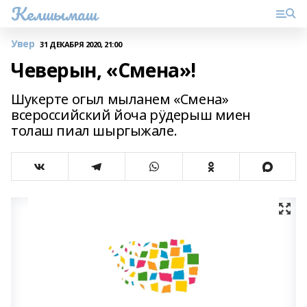
Келшымаш
Увер
31 ДЕКАБРЯ 2020, 21:00
Чеверын, «Смена»!
Шукерте огыл мыланем «Смена»
всероссийский йоча рӱдерыш миен
толаш пиал шыргыжале.