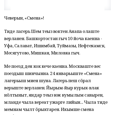
Чеверын, «Смена»!
Тиде лагерь Шем теҥыз воктен Анапа олаште
верланен. Башкортостан гыч 10 йоча каенна -
Уфа, Салават, Ишимбай, Туймазы, Нефтекамск,
Месягутово, Мишкан, Миловка гыч.
Ме поезд ден кок кече каенна. Москваште вес
поездыш шинчынна. 24 январьыште «Смена»
лагерьыш миен шуна. Лагерь пеш сӧрал
верыште верланен. Йырым-йыр курык-влак
нӧлтыныт, яндар теҥыз юж кумылым савырен,
мланде чыла вереат ужарге лийын... Чыла тиде
мемнам чылт ӧрыктарен. Икымше смена