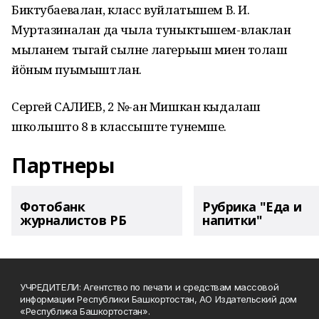
Биктубаевалан, класс вуйлатышем В. И.
Муртазиналан да чыла туныктышем-влаклан
мыланем тыгай сылне лагерьыш миен толаш
йӧным пуымыштлан.
Сергей САЛИЕВ, 2 №-ан Мишкан кыдалаш
школышто 8 в классыште тунемше.
Партнеры
Фотобанк
Рубрика "Еда и
журналистов РБ
напитки"
УЧРЕДИТЕЛИ: Агентство по печати и средствам массовой
информации Республики Башкортостан, АО Издательский дом
«Республика Башкортостан».