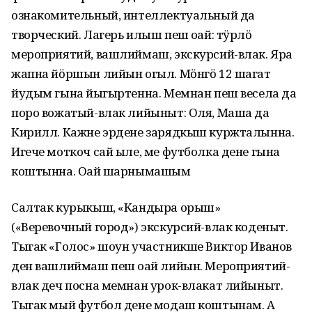
ознакомительный, интеллектуальный да
творческий. Лагерь илыш пеш оҥай: тӱрлӧ
мероприятий, вашлиймаш, экскурсий-влак. Яра
жапна йӧршын лийын огыл. Мӧнгӧ 12 шагат
йудым гына йыҥгыртенна. Мемнан пеш весела да
поро вожатый-влак лийыныт: Оля, Маша да
Кирилл. Кажне эрдене зарядкыш куржталынна.
Игече моткоч сай ыле, ме футболка дене гына
коштынна. Оҥай шарнымашым
Салтак курыкыш, «Кандыра орыш»
(«Веревочный город») экскурсий-влак коденыт.
Тыгак «Голос» шоун участникше Виктор Иванов
ден вашлиймаш пеш оҥай лийын. Мероприятий-
влак деч посна мемнан урок-влакат лийыныт.
Тыгак мый футбол дене модаш коштынам. А