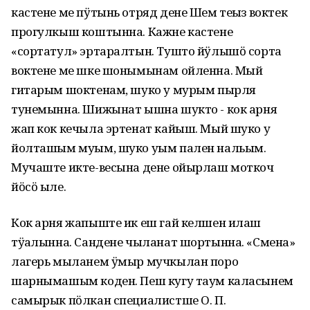
кастене ме пӱтынь отряд дене Шем теҥыз воктек
прогулкыш коштынна. Кажне кастене
«сортатул» эртаралтын. Тушто йӱлышӧ сорта
воктене ме шке шонымынам ойленна. Мый
гитарым шоктенам, шуко у мурым пырля
тунемынна. Шижынат ышна шукто - кок арня
жап кок кечыла эртенат кайыш. Мый шуко у
йолташым муым, шуко уым пален нальым.
Мучаште икте-весына дене ойырлаш моткоч
йӧсӧ ыле.
Кок арня жапыште ик еш гай келшен илаш
тӱҥалынна. Сандене чыланат шортынна. «Смена»
лагерь мыланем ӱмыр мучкылан поро
шарнымашым коден. Пеш кугу таум каласынем
самырык пӧлкан специалистше О. П.