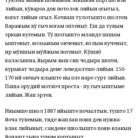
лийын, кӱвароҥа ден потолок лийын огытыл,
коҥгат лийын огыл. Кочкаш тулотышто шолтен.
Варажым кӱ гыч коҥгам оптеныт. Еш да тукым
эркын кугемын. Тӱҥ шотышто мланде пашам
ыштеныт, вольыкым онченыт, колым кученыт,
ир мӱкшын мӱйжым погеныт. Кӱшнӧ
каласышна, йырым-ваш сип чодыра шоген,
курыкат чодыра дене леведалтше лийын. 150-
170 ий ончыч ялыште нылле наре сурт лийын.
Паша орудий моткоч проста - пу гыч ыштыме
лийын. Жап эртен.
Икымше школ 1887 ийыште почылтын, тушто 17
йоча тунемын, тиде жаплан поян ден нужна-
влак лийыныт, сандене школышто поян-влакын
йочашт гына тунем кертыныт.