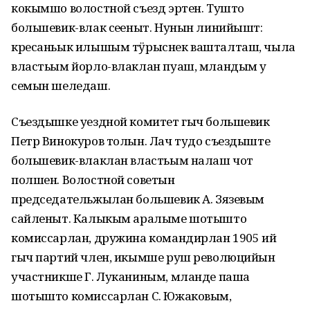
кокымшо волостной съезд эртен. Тушто
большевик-влак сеҥеныт. Нунын линийышт:
кресаньык илышым тӱрыснек вашталташ, чыла
властьым йорло-влаклан пуаш, мландым у
семын шеледаш.
Съездышке уездной комитет гыч большевик
Петр Винокуров толын. Лач тудо съездыште
большевик-влаклан властьым налаш чот
полшен. Волостной советын
председательжылан большевик А. Зязевым
сайленыт. Калыкым аралыме шотышто
комиссарлан, дружина командирлан 1905 ий
гыч партий член, икымше руш революцийын
участникше Г. Луканиным, мланде паша
шотышто комиссарлан С. Южаковым,