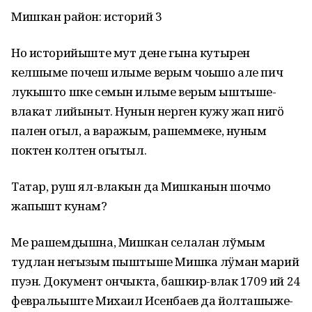
Мишкан район: историй 3
Но историйыште мут дене гына кутырен
келшыме почеш илыме верым чоҥышо але пич
лукышто шке семын илыме верым ыштыше-
влакат лийыныт. Нунын нерген кужу жап нигӧ
пален огыл, а варажым, рашеммеке, нуным
поктен колтен огытыл.
Татар, руш ял-влакын да Мишканын шочмо
жапышт кунам?
Ме рашемдышна, Мишкан селалан лўмым
тудлан негызым пыштыше Мишка лӱман марий
пуэн. Документ ончыкта, башкир-влак 1709 ий 24
февральыште Михаил Исенбаев да йолташыже-