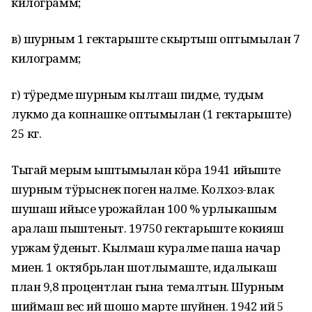
килограмм;
в) шурным 1 гектарыште скыртыш оптымылан 7
килограмм;
г) тӱредме шурным кылташ пидме, тудым
лукмо да копнашке оптымылан (1 гектарыште)
25 кг.
Тыгай мерым ыштымылан кӧра 1941 ийыште
шурным тӱрыснек поген налме. Колхоз-влак
шушаш ийысе урожайлан 100 % урлыкашым
аралаш пыштеныт. 19750 гектарыште кокияш
уржам ўденыт. Кылмаш куралме паша начар
миен. 1 октябрьлан шотлымаште, идалыкаш
план 9,8 процентлан гына темалтын. Шурным
шиймаш вес ий шошо марте шуйнен. 1942 ий 5