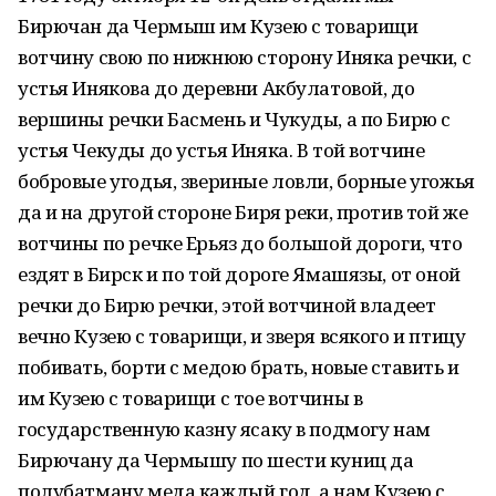
Бирючан да Чермыш им Кузею с товарищи
вотчину свою по нижнюю сторону Иняка речки, с
устья Инякова до деревни Акбулатовой, до
вершины речки Басмень и Чукуды, а по Бирю с
устья Чекуды до устья Иняка. В той вотчине
бобровые угодья, звериные ловли, борные угожья
да и на другой стороне Биря реки, против той же
вотчины по речке Ерьяз до большой дороги, что
ездят в Бирск и по той дороге Ямашязы, от оной
речки до Бирю речки, этой вотчиной владеет
вечно Кузею с товарищи, и зверя всякого и птицу
побивать, борти с медою брать, новые ставить и
им Кузею с товарищи с тое вотчины в
государственную казну ясаку в подмогу нам
Бирючану да Чермышу по шести куниц да
полубатману меда каждый год, а нам Кузею с