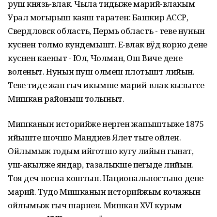
руш князь-влак. Чыла тидыже марий-влакым
Урал могырыш каяш таратен: Башкир АССР,
Свердловск область, Пермь область - теве нунын
куснен толмо кундемышт. Еҥ-влак вӱд корно дене
куснен каеныт - Юл, Чолман, Ош Виче дене
воленыт. Нунын пуш олмеш плотышт лийын.
Теве тиде жап гыч икымше марий-влак кызытсе
Мишкан районыш толыныт.
Мишканын историйже нерген жапыштыже 1875
ийыште шочшо Мандиев Ялет тыге ойлен.
Ойлымыж годым ийготшо кугу лийын гынат,
уш-акылже яндар, тазалыкше пеҥгыде лийын.
Тоя деч посна коштын. Национальностьшо дене
марий. Тудо Мишканын историйжым кочажын
ойлымыж гыч шарнен. Мишкан XVI курым