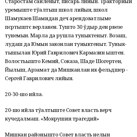
Старостам сайленыт, писарь лийын. Тракторный
уремыште тӱҥалтыш школ лийын, школ
Шамукаев Шамидан деч арендоватлыме
пєртыштє верланен. Тушто 30 ӱдыр ден рвезе
тунемын. Марла да рушла туныктеныт. Возаш,
лудаш да Юмын законлан туныктеныт. Тунык-
тышылан Юрий Гаврилович Кармазин ыштен.
Волостьышто Кемий, Соказа, Шаде Шогертен,
Йылыш, Арзамат да Мишканлан ик фельдшер -
Сергей Гаврилович лийын.
20-30-шо ийла.
20-шо ийла тӱҥалтыште Совет власть верч
кучедалмаш. «Мокрушин трагедий»
Мишкан районышто Совет власть нелын