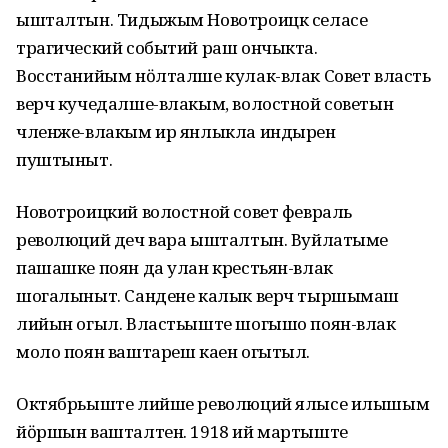
ышталтын. Тидыжым Новотроицк селасе
трагический событий раш ончыкта.
Восстанийым нӧлталше кулак-влак Совет власть
верч кучедалше-влакым, волостной советын
членже-влакым ир янлыкла индырен
пуштыныт.
Новотроицкий волостной совет февраль
революций деч вара ышталтын. Вуйлатыме
пашашке поян да улан крестьян-влак
шогалыныт. Сандене калык верч тыршымаш
лийын огыл. Властьыште шогышо поян-влак
моло поян ваштареш каен огытыл.
Октябрьыште лийше революций ялысе илышым
йӧршын вашталтен. 1918 ий мартыште