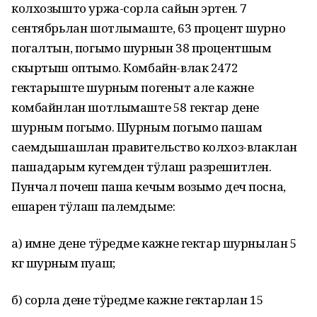
колхозышто уржа-сорла сайын эртен. 7
сентябрьлан шотлымаште, 63 процент шурно
погалтын, погымо шурнын 38 процентшым
скыртыш оптымо. Комбайн-влак 2472
гектарыште шурным погеныт але кажне
комбайнлан шотлымаште 58 гектар дене
шурным погымо. Шурным погымо пашам
саемдышашлан правительство колхоз-влаклан
пашадарым кугемден тӱлаш разрешитлен.
Пунчал почеш паша кечым возымо деч посна,
ешарен тӱлаш палемдыме:
а) имне дене тӱредме кажне гектар шурнылан 5
кг шурным пуаш;
б) сорла дене тӱредме кажне гектарлан 15