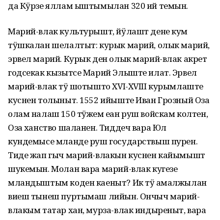
да Кӱрзе яллам ыштымылан 320 ий темын.
Марий-влак культурышт, йӱлашт дене кум
тӱшкалан шелалтыт: курык марий, олык марий,
эрвел марий. Курык ден олык марий-влак акрет
годсекак кызытсе Марий Элыште илат. Эрвел
марий-влак тӱҥ шотышто XVI-XVIII курымлаште
куснен толыныт. 1552 ийыште Иван Грозный Озаҥ
олам налаш 150 тӱжем еҥан руш войскам колтен,
Озаҥ ханство шаланен. Тиддеч вара Юл
кундемысе мланде руш государствыш пурен.
Тиде жап гыч марий-влакын куснен кайымышт
шукемын. Молан вара марий-влак кугезе
мландыштым коден каеныт? Ик тӱҥ амалжылан
виеш тынеш пуртымаш лийын. Ончыч марий-
влакым татар хан, мурза-влак индыреныт, вара