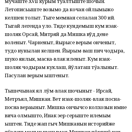
мучаште XVII курым тӱҥалтыште шочын.
Летописьыште возымо да кочан ойлымыжо
келшен толыт. Тыге мемнан селалан 300 ий.
Тыгай легенда уло. Тиде кундемыш кум изак-
шоляк Орсай, Митряй да Мишка вўд дене
воленыт. Чарненыт, йырысе верым онченыт,
тудо нунылан келшен. Йырым-ваш пич чодыра,
шуко янлык, маска-влак иленыт. Кум изак-
шоляк чодырам куклаш, йӱлаташ тӱҥалыныт.
Пасулан верым ыштеныт.
Тышечынак ял лӱм-влак шочыныт - Ирсай,
Метръял, Мишкан. Вет изак-шоляк-влак посна-
посна вераҥыныт. Мишка ончычсо колхозын имне
вича олмышто, Инак эҥер серыште илемым
ыштен. Тиде жап гыч Мишканын историйже
тӱҥалеш манын шоныман. Мишкан пӧртшӧ изи