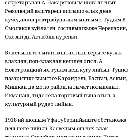
секретарьлан А. Накаряковым шогалтеныт.
Революций ваштареш шогышо-влак дене
кучедалаш ревтрибуналым ыштыме. Тудым В.
Смоляков вуйлатен, составышкыже Черепахин,
Охезин да Актюбин пуреныт.
Властьыште тыгай вашталтыш верысе кулак-
влаклан, поп-влаклан келшен огыл. А
Новотроицкий ял тунам пеш кугу лийын. Тушко
пазарышке кызытсе Караидель, Балтач, Аскын,
Мишкан да моло районла гычат погыненыт.
Икманаш, тиде села торговый гына огыл, а
культурный рӱдер лийын.
1918 ий шошым Уфа губернийыште обстановка
пеш неле лийын. Касвелым ош чех-влак
толыныт, Оренбург могырым атаман Дутов