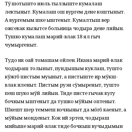
Тӱҥ шотышто июль тылзыште кумалаш
лектыныт. Кумалаш ош вургем дене коштыныт.
А вургемым шке ыштеныт. Кумалтыш вер
ожсекак кызытсе больница чодыра дене лийын.
Тушко кумалаш марий-влак 18 ял гыч
чумыргеныт.
Тудо ик оҥай томашам ойлен. Икана марий-влак
чодыраш толыныт, пундышым куклаш, тушто
кӱжгӧ пистым муыныт, а пистыште ир мӱкш-
влак иленыт. Пистым руэн сӱмыреныт, тушто
пеш шуко мӱй лийын. Тиде писте гычак кугу
бочкым ыштеныт да тушко мӱйым оптеныт.
Шкешт шер теммеш кочкыныт да мӧҥгӧ каеныт, а
мӱйым монденыт. Кок ий эртен, чодыраш
мийыше марий-влак тиде бочкыш вучыдымын