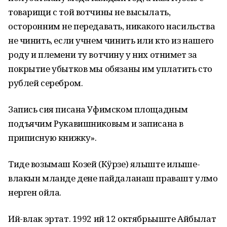
товарищи с той вотчины не высылать,
осторонним не передавать, никакого насильства
не чинить, если учнем чинить или кто из нашего
роду и племени ту вотчину у них отнимет за
покрытие убытков мы обязаны им уплатить сто
рублей серебром.
Запись сия писана Уфимском площадным
подъячим Рукавишниковым и записана в
приписную книжку».
Тиде возымаш Козей (Кӱрзе) ялыште илыше-
влакын мланде дене пайдаланаш правашт улмо
нерген ойла.
Ий-влак эртат. 1992 ий 12 октябрьыште Айбылат