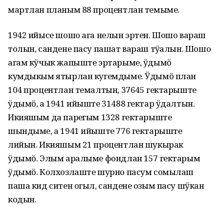
мартлан планым 88 процентлан темыме.
1942 ийысе шошо ага нелын эртен. Шошо вараш
толын, сандене пасу пашат вараш тӱҥалын. Шошо
агам кӱчык жапыште эртарыме, ӱдымӧ
кумдыкым ятырлан кугемдыме. Ӱдымӧ план
104 процентлан темалтын, 37645 гектарыште
ӱдымӧ, а 1941 ийыште 31488 гектар ӱдалтын.
Икияшым да пареҥгым 1328 гектарыште
шындыме, а 1941 ийыште 776 гектарыште
лийын. Икияшым 21 процентлан шукырак
ӱдымӧ. Элым аралыме фондлан 157 гектарым
ӱдымӧ. Колхозлаште шурно пасум сомылаш
паша кид ситен огыл, сандене озым пасу шӱкан
кодын.