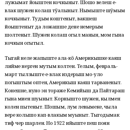
лужымат йоҥыштен кочкыныт. Шошо велеш еҥ-
влак шужен колаш тӱҥалыныт. Нымыште шӱмым
кочкыныт. Тудым коштеныт, вакшеш
йоҥыштеныт да ложашше дене немерым
шолтеныт. Шужен колаш огыл манын, мом гына
кочкын огытыл.
Тыгай неле жапыште ала-кӧ Америкышке каяш
лийме нерген мутым колтен. Телым, февраль-
март тылзыште еҥ-влак издерыш мо-уло
погыштым оптен, Америкыш каяш тарваненыт.
Конешне, нуно эн тораже Кемийыш да Пайтараш
гына миен шуыныт. Корнышто шужен, кылмен
колен пытеныт. Шошым, лум левымеке, чыла
вере колышо кап-влакым муыныт. Тыгодымак
тиф чер шарлен. Но 1922 ийыште пеш поян