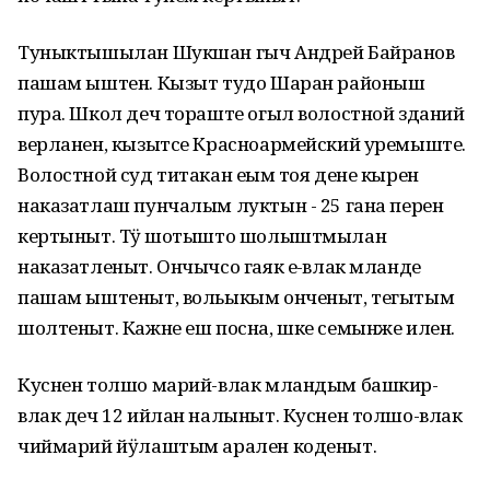
Туныктышылан Шукшан гыч Андрей Байранов
пашам ыштен. Кызыт тудо Шаран районыш
пура. Школ деч тораште огыл волостной зданий
верланен, кызытсе Красноармейский уремыште.
Волостной суд титакан еҥым тоя дене кырен
наказатлаш пунчалым луктын - 25 гана перен
кертыныт. Тӱҥ шотышто шолыштмылан
наказатленыт. Ончычсо гаяк еҥ-влак мланде
пашам ыштеныт, вольыкым онченыт, тегытым
шолтеныт. Кажне еш посна, шке семынже илен.
Куснен толшо марий-влак мландым башкир-
влак деч 12 ийлан налыныт. Куснен толшо-влак
чиймарий йӱлаштым арален коденыт.