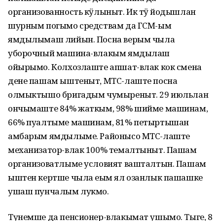
организованность кӱлыныт. Ик тӱҥ йодышлан
шурным погымо средствам да ГСМ-ым
ямдылымаш лийын. Посна верым чыла
уборочный машина-влакым ямдылаш
ойырымо. Колхозлаште апшат-влак кок смена
дене пашам ыштеныт, МТС-лаште посна
олмыктышо бригадым чумыреныт. 29 июльлан
ончымаште 84% жаткым, 98% шийме машинам,
66% пуалтыме машинам, 81% петыртышан
амбарым ямдылыме. Районысо МТС-лаште
механизатор-влак 100% темалтыныт. Пашам
организоватлыме условият вашталтын. Пашам
ыштен кертше чыла еҥым ял озанлык пашашке
ушаш пунчалым лукмо.
Тунемше да пенсионер-влакымат ушымо. Тыге, 8