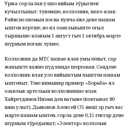
Уржа-сорлалан улшо вийым тӱрыснек
кучылтыныт: тунемше, колхозник, шоҥго-влак.
Райисполкомын посна пунчалже дене пашам
ыштен кертше, но ял озанлыкыште огыл
тыршыше-влакым 1 август гыч 1 октябрь марте
шурным погаш лукмо.
Колхозник да МТС пашаеҥ-влак умыленыт, сар
жапыште кажне пуд кинде шергакан. Сандене
колхозник-влак уло вийыштым пыштен пашам
ыштеныт. Теве икмыняр пример: «Борьба» ял
озанлык артельын колхозникше-влак
Хайретдинов Низам ден ватыже (коктынат 80
ияш улыт), Дьяконов Алексей (75 ияш) эр гыч кас
марте пашам ыштен, сорла дене 0,15 гектар дене
шурным тӱредыныт; «Электор» колхозын