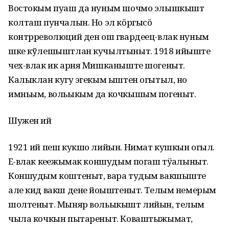
Востокым пуаш да нуным шочмо элышкышт
колташ пунчалын. Но эл кӧргысӧ
контрреволюций ден ош гвардеец-влак нуным
шке кўлешыштлан кучылтыныт. 1918 ийыште
чех-влак ик арня Мишканыште шогеныт.
Калыклан кугу эҥгекым ыштен огытыл, но
имньым, вольыкым да кочкышым погеныт.
Шужен ий
1921 ий пеш кукшо лийын. Нимат кушкын огыл.
Еҥ-влак кеҥежымак коншудым погаш тӱҥалыныт.
Коншудым коштеныт, вара тудым вакшыште
але кид вакш дене йоҥыштеныт. Телым немерым
шолтеныт. Мыняр вольыкышт лийын, телым
чыла кочкын пытареныт. Коваштыжымат,