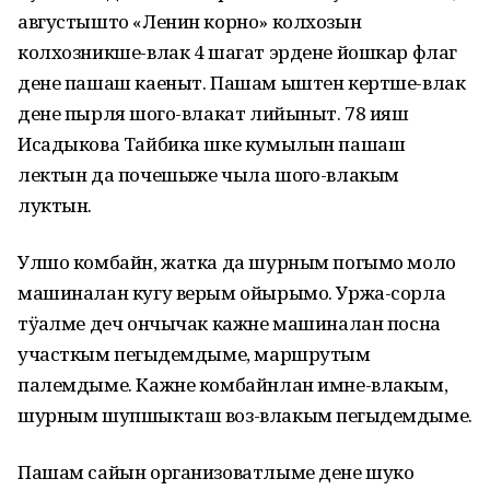
августышто «Ленин корно» колхозын
колхозникше-влак 4 шагат эрдене йошкар флаг
дене пашаш каеныт. Пашам ыштен кертше-влак
дене пырля шоҥго-влакат лийыныт. 78 ияш
Исадыкова Тайбика шке кумылын пашаш
лектын да почешыже чыла шоҥго-влакым
луктын.
Улшо комбайн, жатка да шурным погымо моло
машиналан кугу верым ойырымо. Уржа-сорла
тӱҥалме деч ончычак кажне машиналан посна
участкым пеҥгыдемдыме, маршрутым
палемдыме. Кажне комбайнлан имне-влакым,
шурным шупшыкташ воз-влакым пеҥгыдемдыме.
Пашам сайын организоватлыме дене шуко