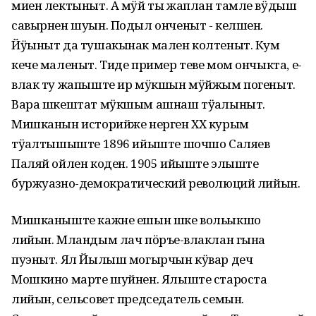
миен лектыныт. А мӱй ты жаплан тамле вӱдыш
савырнен шуын. Подыл онченыт - келшен.
Йӱыныт да тушакынак мален колтеныт. Кум
кече маленыт. Тиде пример теве мом ончыкта, еҥ-
влак ту жапыште ир мӱкшын мӱйжым погеныт.
Вара шкештат мӱкшым ашнаш тӱҥалыныт.
Мишканын историйже нерген XX курым
тӱҥалтышыште 1896 ийыште шочшо Саляев
Паляй ойлен коден. 1905 ийыште элыште
буржуазно-демократический революций лийын.
Мишканыште кажне ешын шке вольыкшо
лийын. Мландым лач пӧръеҥ-влаклан гына
пуэныт. Ял Йылыш могырчын кӱвар деч
Мошкино марте шуйнен. Ялыште староста
лийын, сельсовет председатель семын.