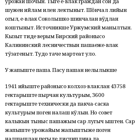
урожай шочын. Тыге еҥ-влак граждан сӧй да
шужен ийлам илен лектыныт. Шӧнчал лийын
огыл, еҥ-влак Соколышко шинчалан вӱдлан
коштыныт. Источникше Уржумский манылтын.
Кызыт тиде верым Бирский районысо
Калининский лесничествын пашаеҥже-влак
тӱзатеныт. Тудо таче мартеат уло.
У жапыште паша. Пасу пашан нелылыкше
1941 ийыште районысо колхоз-влаклан 43758
гектарыште пырчан культурым, 3600
гектарыште технически да пакча-саска
культурым поген налаш кӱлын. Но совет
калыкын тыныс пашажым сар лугыч ыштен. Сар
жапыште урожайым жапыштыже поген
налшашлан пеҥгыде дисциплина да