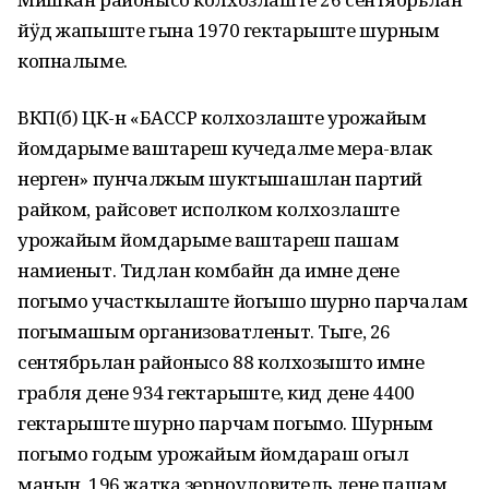
йӱд жапыште гына 1970 гектарыште шурным
копналыме.
ВКП(б) ЦК-н «БАССР колхозлаште урожайым
йомдарыме ваштареш кучедалме мера-влак
нерген» пунчалжым шуктышашлан партий
райком, райсовет исполком колхозлаште
урожайым йомдарыме ваштареш пашам
намиеныт. Тидлан комбайн да имне дене
погымо участкылаште йогышо шурно парчалам
погымашым организоватленыт. Тыге, 26
сентябрьлан районысо 88 колхозышто имне
грабля дене 934 гектарыште, кид дене 4400
гектарыште шурно парчам погымо. Шурным
погымо годым урожайым йомдараш огыл
манын, 196 жатка зерноуловитель дене пашам