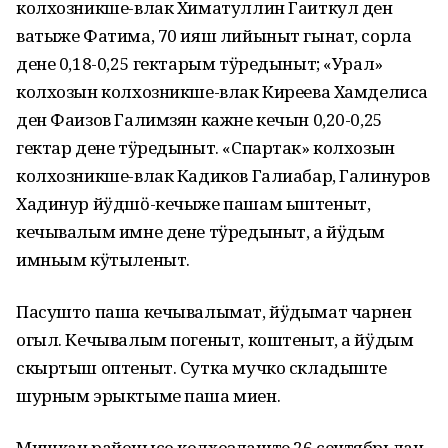
колхозникше-влак Химатуллин Гаиткул ден
ватыже Фатима, 70 ияш лийыныт гынат, сорла
дене 0,18-0,25 гектарым тӱредыныт; «Урал»
колхозын колхозникше-влак Киреева Хамделиса
ден Фаизов Галимзян кажне кечын 0,20-0,25
гектар дене тӱредыныт. «Спартак» колхозын
колхозникше-влак Кадиков Галиабар, Галинуров
Хадинур йӱдшӧ-кечыже пашам ыштеныт,
кечывалым имне дене тӱредыныт, а йӱдым
имньым кӱтыленыт.
Пасушто паша кечывалымат, йӱдымат чарнен
огыл. Кечывалым погеныт, коштеныт, а йӱдым
скыртыш оптеныт. Сутка мучко складыште
шурным эрыктыме паша миен.
Мишкан районысо колхозлаште 26 сентябрьлан