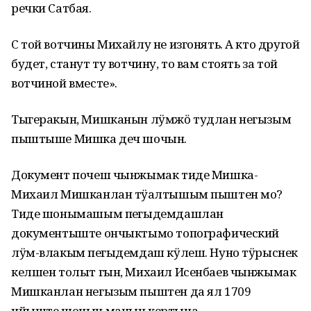
речки Сатбая.
С той вотчины Михайлу не изгонять. А кто другой
будет, станут ту вотчину, то вам стоять за той
вотчиной вместе».
Тыгеракын, Мишканын лӱмжӧ тудлан негызым
пыштыше Мишка деч шочын.
Документ почеш чынжымак тиде Мишка-
Михаил Мишканлан тӱҥалтышым пыштен мо?
Тиде шонымашым пеҥгыдемдашлан
документыште ончыктымо топографический
лӱм-влакым пеҥгыдемдаш кӱлеш. Нуно тӱрыснек
келшен толыт гын, Михаил Исенбаев чынжымак
Мишканлан негызым пыштен да ял 1709
ийыште шочын манын кертына.