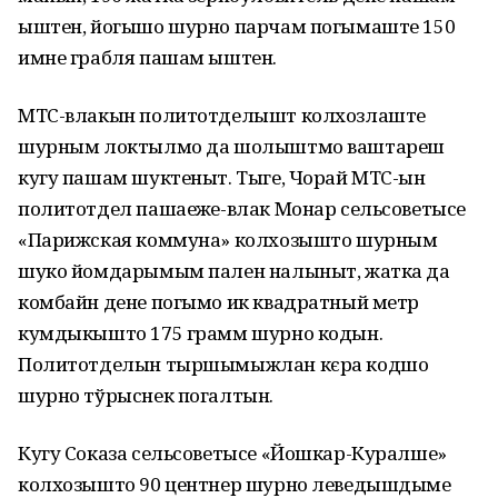
ыштен, йогышо шурно парчам погымаште 150
имне грабля пашам ыштен.
МТС-влакын политотделышт колхозлаште
шурным локтылмо да шолыштмо ваштареш
кугу пашам шуктеныт. Тыге, Чорай МТС-ын
политотдел пашаеҥже-влак Монар сельсоветысе
«Парижская коммуна» колхозышто шурным
шуко йомдарымым пален налыныт, жатка да
комбайн дене погымо ик квадратный метр
кумдыкышто 175 грамм шурно кодын.
Политотделын тыршымыжлан кєра кодшо
шурно тўрыснек погалтын.
Кугу Соказа сельсоветысе «Йошкар-Куралше»
колхозышто 90 центнер шурно леведышдыме