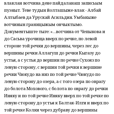
влаклан вотчина дене пайдаланаш записьым
пуэныт. Теве тудын йолташыже-влак - Албай
Алтыбаев да Урускай Асильдин. Умбакыже
вотчинын границыжым ончыктымо.
Документыште тыге: «…вотчина от Чепыкова и
до Сасьва урочища вверх по речке, по левой
стороне той речки до вершины, через лес до
вершины речки Аллагуш до речки Кыгазу до
устья, а с устья до вершин по речке Сухояз по
левую сторону, с вершин той речки к вершине
речки Чюкудо на низ по той речке Чюкудо по
левую сторону до озера, а с того озера по оврагу
до болота Мохового, с болота по оврагу до речки
Иняку и по той речке Иняку вверх по той речке по
левую сторону до устья к Балтак-Илги и вверх по
той речке Колки через дубраву до вершины