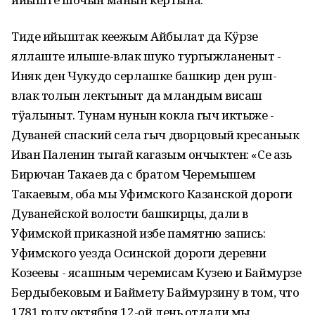
Тиде ийыштак кеҥежым Айбылат да Кӱрзе
яллаште илыше-влак шуко тургыжланеныт -
Иняк ден Чукудо серлашке башкир ден руш-
влак толын лектыныт да мландым висаш
тӱҥалыныт. Тунам нунын кокла гыч иктыже -
Дуваней спаский села гыч дворцовый кресаньык
Иван Паленин тыгай кагазым ончыктен: «Се азь
Бирючан Такаев да с братом Черемышем
Такаевым, оба мы Уфимского Казанской дороги
Дуванейской волости башкирцы, дали в
Уфимской приказной избе памятню запись:
Уфимского уезда Осинской дороги деревни
Козеевы - ясашным черемисам Кузею и Баймурзе
Бердыбековым и Баймету Баймурзину в том, что
1781 году октября 12-ой день отдали мы