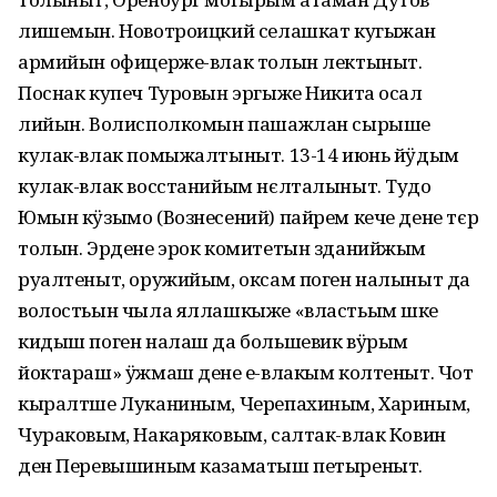
лишемын. Новотроицкий селашкат кугыжан
армийын офицерже-влак толын лектыныт.
Поснак купеч Туровын эргыже Никита осал
лийын. Волисполкомын пашажлан сырыше
кулак-влак помыжалтыныт. 13-14 июнь йӱдым
кулак-влак восстанийым нєлталыныт. Тудо
Юмын кӱзымо (Вознесений) пайрем кече дене тєр
толын. Эрдене эрок комитетын зданийжым
руалтеныт, оружийым, оксам поген налыныт да
волостьын чыла яллашкыже «властьым шке
кидыш поген налаш да большевик вӱрым
йоктараш» ӱжмаш дене еҥ-влакым колтеныт. Чот
кыралтше Луканиным, Черепахиным, Хариным,
Чураковым, Накаряковым, салтак-влак Ковин
ден Перевышиным казаматыш петыреныт.