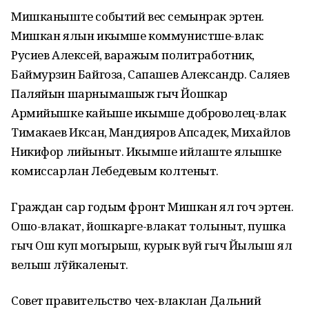
Мишканыште событий вес семынрак эртен.
Мишкан ялын икымше коммунистше-влак:
Русиев Алексей, варажым политработник,
Баймурзин Байгоза, Сапашев Александр. Саляев
Паляйын шарнымашыж гыч Йошкар
Армийышке кайыше икымше доброволец-влак
Тимакаев Иксан, Мандияров Апсадек, Михайлов
Никифор лийыныт. Икымше ийлаште ялышке
комиссарлан Лебедевым колтеныт.
Граждан сар годым фронт Мишкан ял гоч эртен.
Ошо-влакат, йошкарге-влакат толыныт, пушка
гыч Ош куп могырыш, курык вуй гыч Йылыш ял
велыш лўйкаленыт.
Совет правительство чех-влаклан Дальний