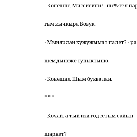
- Конешне, Миссисипи! - ше‰гел па
гыч кычкыра Вовук.
- Мынярлан кужужымат палет? - ра
шемдынеже туныктышо.
- Конешне. Шым буквалан.
* * *
- Кочай, а тый изи годсетым сайын
шарнет?