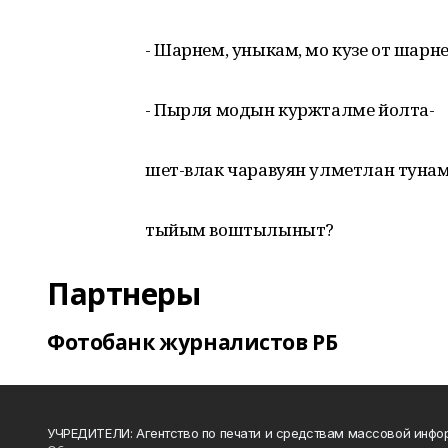
- Шарнем, уныкам, мо кузе от шарне
- Пырля модын куржталме йолта-
шет-влак чаравуян улметлан туна
тыйым воштылыныт?
Партнеры
Фотобанк журналистов РБ
УЧРЕДИТЕЛИ: Агентство по печати и средствам массовой инфо