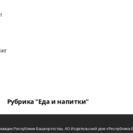
!
мат
Рубрика "Еда и напитки"
рмации Республики Башкортостан, АО Издательский дом «Республика 