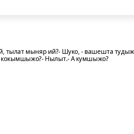
й, тылат мыняр ий?- Шуко, - вашешта тудыж
А кокымшыжо?- Нылыт.- А кумшыжо?