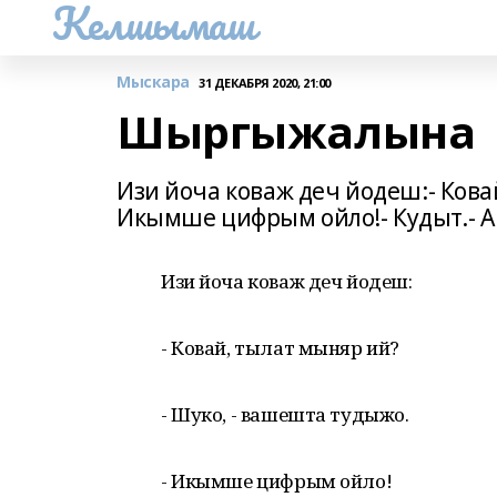
Келшымаш
Мыскара
31 ДЕКАБРЯ 2020, 21:00
Шыргыжалына
Изи йоча коваж деч йодеш:- Кова
Икымше цифрым ойло!- Кудыт.- 
Изи йоча коваж деч йодеш:
- Ковай, тылат мыняр ий?
- Шуко, - вашешта тудыжо.
- Икымше цифрым ойло!