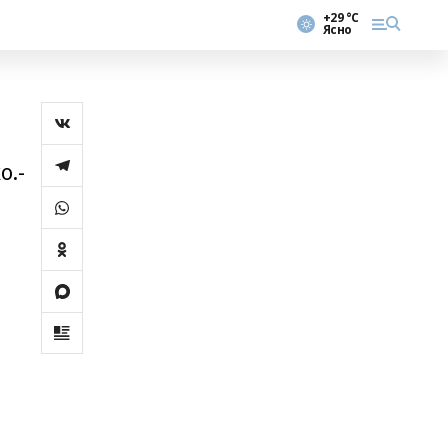
+29 °С
Ясно
о.-