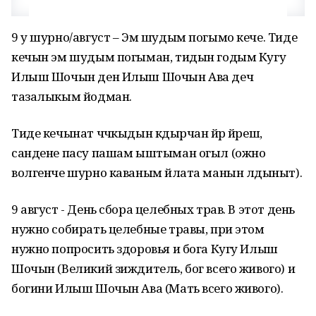
9 у шурно/август – Эм шудым погымо кече. Тиде
кечын эм шудым погыман, тидын годым Кугу
Илыш Шочын ден Илыш Шочын Ава деч
тазалыкым йодман.
Тиде кечынат чӱчкыдын кӱдырчан йӱр йӱреш,
сандене пасу пашам ыштыман огыл (ожно
волгенче шурно каваным йӱлата манын лӱдыныт).
9 август - День сбора целебных трав. В этот день
нужно собирать целебные травы, при этом
нужно попросить здоровья и бога Кугу Илыш
Шочын (Великий зиждитель, бог всего живого) и
богини Илыш Шочын Ава (Мать всего живого).