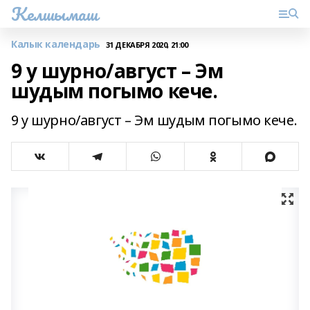
Келшымаш
Калык календарь
31 ДЕКАБРЯ 2020, 21:00
9 у шурно/август – Эм
шудым погымо кече.
9 у шурно/август – Эм шудым погымо кече.