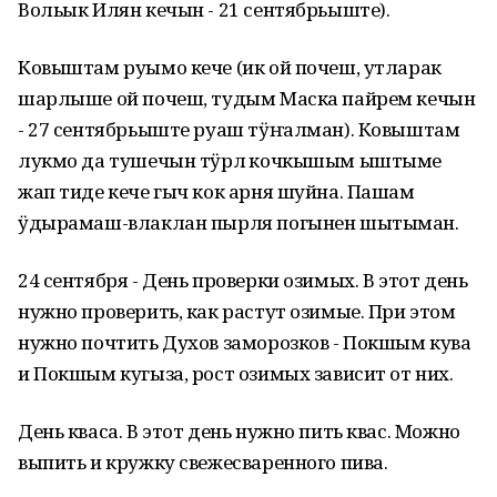
Вольык Илян кечын - 21 сентябрьыште).
Ковыштам руымо кече (ик ой почеш, утларак
шарлыше ой почеш, тудым Маска пайрем кечын
- 27 сентябрьыште руаш тӱҥалман). Ковыштам
лукмо да тушечын тӱрлӧ кочкышым ыштыме
жап тиде кече гыч кок арня шуйна. Пашам
ӱдырамаш-влаклан пырля погынен шытыман.
24 сентября - День проверки озимых. В этот день
нужно проверить, как растут озимые. При этом
нужно почтить Духов заморозков - Покшым кува
и Покшым кугыза, рост озимых зависит от них.
День кваса. В этот день нужно пить квас. Можно
выпить и кружку свежесваренного пива.