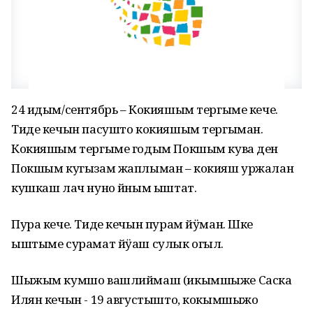
24 идым/сентябрь – Кокияшым тергыме кече.
Тиде кечын пасушто кокияшым тергыман.
Кокияшым тергыме годым Покшым кува ден
Покшым кугызам жаплыман – кокияш уржалан
кушкаш лач нуно йӧным ыштат.
Пура кече. Тиде кечын пурам йӱман. Шке
ыштыме сурамат йӱаш сулык огыл.
Шыжым кумшо вашлиймаш (икымшыже Саска
Илян кечын - 19 августышто, кокымшыжо