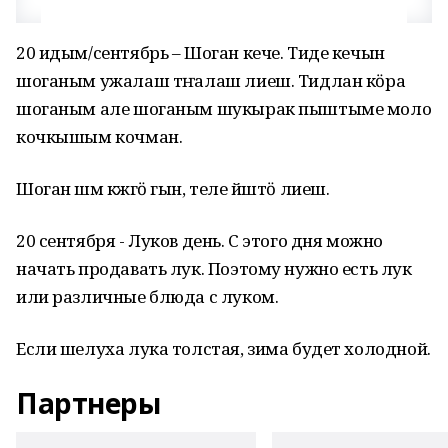
20 идым/сентябрь – Шоган кече. Тиде кечын
шоганым ужалаш тӱҥалаш лиеш. Тидлан кӧра
шоганым але шоганым шукырак пыштыме моло
кочкышым кочман.
Шоган шӱм кӱжгӧ гын, теле йӱштӧ лиеш.
20 сентября - Луков день. С этого дня можно
начать продавать лук. Поэтому нужно есть лук
или различные блюда с луком.
Если шелуха лука толстая, зима будет холодной.
Партнеры