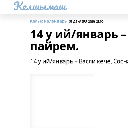
Келшымаш
Калык календарь
31 ДЕКАБРЯ 2020, 21:00
14 у ий/январь –
пайрем.
14 у ий/январь – Васли кече, Сӧс