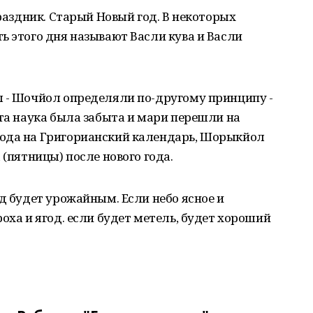
праздник. Старый Новый год. В некоторых
ь этого дня называют Васли кува и Васли
л - Шочйол определяли по-другому принципу -
эта наука была забыта и мари перешли на
хода на Григорианский календарь, Шорыкйол
 (пятницы) после нового года.
д будет урожайным. Если небо ясное и
оха и ягод. если будет метель, будет хороший