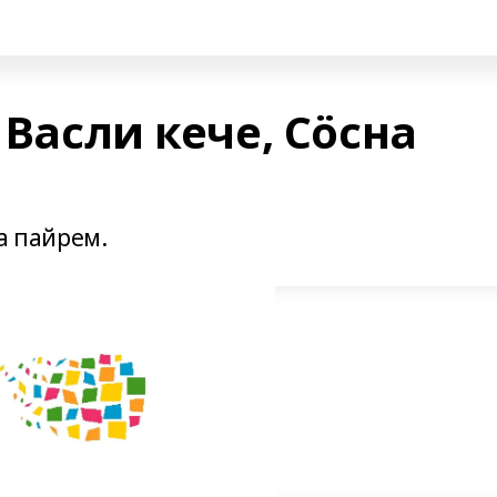
 Васли кече, Сӧсна
на пайрем.