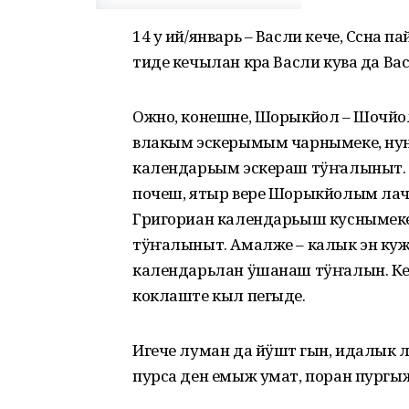
14 у ий/январь – Васли кече, Сӧсна 
тиде кечылан кӧра Васли кува да Ва
Ожно, конешне, Шорыкйол – Шочйол
влакым эскерымым чарнымеке, ну
календарьым эскераш тӱҥалыныт. 
почеш, ятыр вере Шорыкйолым лач
Григориан календарьыш куснымеке,
тӱҥалыныт. Амалже – калык эн к
календарьлан ӱшанаш тӱҥалын. Кеч-
коклаште кыл пегыде.
Игече луман да йӱштӧ гын, идалык
пурса ден емыж умат, поран пургыж