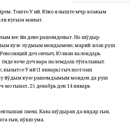
пайрем. Тошто У ий. Южо ялыште мӧчӧр-влакым
сли кугыза маныт.
ым вес йӧн дене рашемденыт. Но шӱдыр-
ным кузе лудмым мондымеке, марий-влак руш
Революций деч ончыч, Юлиан календарь
 тиде кече деч вара палемдаш тўҥалыныт.
 кызытсе У ий (1 январь) гыч шотлаш
ужу йӱдым кузе рашемдымым монден да руш
мо гынат, 25 декабрь ден 14 январь
 лектышан лиеш. Кава шӱдыран да яндар гын,
та гын, пӱкш ума.